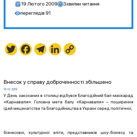
19 Лютого 2009
3
хвилин читання
переглядів
91
Twitter
Facebook
Telegram
LinkedIn
Copy
Link
Внесок у справу доброчинності збільшено
16.02.2009
У День закоханих в столиці відбувся Благодійний бал-маскарад
«Карнавалія». Головна мета балу «Карнавалія» – поширення
ідей меценатства та благодійництва в Україні серед політичної,
бізнесової, культурної еліти, представників шоу-бізнесу та