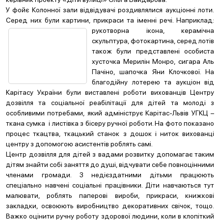
У фойє Колонної зали відвідувачі роздивлялися аукціонні лоти.
Серед них були картини, прикраси та іменні речі.
Наприклад:
рукотворна ікона, керамічна
скульптура, фотокартина, серед лотів
також були представлені особиста
хусточка Мерилін Монро, сигара Аль
Пачіно, шапочка Яни Клочкової. На
благодійну лотерею та аукціон від
Карітасу України були виставлені роботи вихованців Центру
дозвілля та соціальної реабілітації для дітей та молоді з
особливими потребами, який адмініструє Карітас-Львів УГКЦ –
ткана сумка і листівка з бісеру ручної роботи. На фото показано
процес ткацтва, ткацький станок з дошок і ниток вихованці
центру з допомогою асистентів роблять самі.
Центр дозвілля для дітей з вадами розвитку допомагає таким
дітям знайти собі заняття до душі, відчувати себе повноцінними
членами громади. З недієздатними дітьми працюють
спеціально навчені соціальні працівники. Діти навчаються тут
малювати, роблять паперові вироби, прикраси, книжкові
закладки, освоюють виробництво декоративних свічок, тощо.
Важко оцінити ручну роботу здорової людини, коли в клопіткий