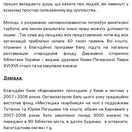
процес вкладають душу, що казати про людей, які замкнуті у
вузькому просторі ізольованому від суспільства…
Молодь з розумовою неповносправністю потребує виняткової
турботи, але інколи результати їхньої праці можуть допомогти
іншим… Так сума від продажу всіх представлених лотів від всіх
організацій приблизно склала 40 тисяч гривень. Всі кошти,
отримані з благодійної програми балу, підуть на нагальну
реставрацію стародруків фонду Державної історичної
бібліотеки України – видань друкарні Києво-Печерської Лаври
XVI-XVII сторіч та на закупівлю книжок.
Довідка:
Благодійні бали «Карнавалія» проходили у Києві в лютому у
2007 і 2008 роках. Організатором балу цього року традиційно
виступав фонд «Мистецька скарбниця» на чолі з подружжям
Тетяною та Юрієм Логушами. На кошти, зібрані на Карнавалії у
2007-2008 роках було закуплено понад 3000 книжок та
передано в 90 бібліотек міста, в дитячі будинки, в інтернати,
багатодітним сім’ям і т.д.