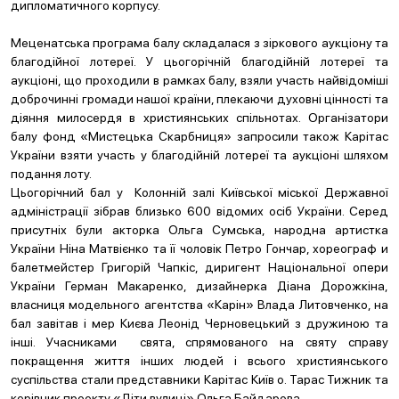
дипломатичного корпусу.
Меценатська програма балу складалася з зіркового аукціону та
благодійної лотереї. У цьогорічній благодійній лотереї та
аукціоні, що проходили в рамках балу, взяли участь найвідоміші
доброчинні громади нашої країни, плекаючи духовні цінності та
діяння милосердя в християнських спільнотах. Організатори
балу фонд «Мистецька Скарбниця» запросили також Карітас
України взяти участь у благодійній лотереї та аукціоні шляхом
подання лоту.
Цьогорічний бал у Колонній залі Київської міської Державної
адміністрації зібрав близько 600 відомих осіб України. Серед
присутніх були акторка Ольга Сумська, народна артистка
України Ніна Матвієнко та її чоловік Петро Гончар, хореограф и
балетмейстер Григорій Чапкіс, диригент Національної опери
України Герман Макаренко, дизайнерка Діана Дорожкіна,
власниця модельного агентства «Карін» Влада Литовченко, на
бал завітав і мер Києва Леонід Черновецький з дружиною та
інші. Учасниками свята, спрямованого на святу справу
покращення життя інших людей і всього християнського
суспільства стали представники Карітас Київ о. Тарас Тижник та
керівник проекту «Діти вулиці» Ольга Байдарова.