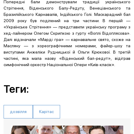
Попередні бали демонстрували традиції українського
Стрітення, Віденського Балу-Редуту, Венеціанського та
Бразилійського Карнавалів, Індійського Голі. Маскарадний бал
2009 року був поділений на три частини. В першій —
«Українське Стрітення» — представили українську програму з
хед-лайнером Олегом Скрипкою з гурту «Воплі Відоплясова».
Далі відзначали «Марді гра» — карнавальне свято, схоже на
Масляну — з хореографічними номерами, файєр-шоу та
виступами Анжеліки Рудницької й Ольги Крюкової. В третій
частині, яка мала назву «Віденський бал-редут», відіграв
симфонічний оркестр Національної Опери «Київ-класік».
Теги:
дозвілля
Карітас