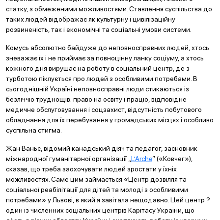
статку, з обмеженими можливостями. Ставлення суспільства до
таких людей відображає як культурну і цивілізаційну
розвиненість, так і економічні та соціальні умови системи.
Комусь абсолютно байдуже до неповносправних людей, хтось
зневажає їх і не приймає за повноцінну ланку соціуму, а хтось
кожного дня вирушає на роботу в соціальний центр, де з
турботою піклується про людей з особливими потребами. В
сьогоднішній Україні неповносправні люди стикаються із
безліччю труднощів: право на освіту і працю, відповідне
медичне обслуговування і соцзахист, відсутність побутового
обладнання для їх перебування у громадських місцях і особливо
суспільна стигма.
Жан Ваньє, відомий канадський діяч та педагог, засновник
міжнародної гуманітарної організації „
L’Arche
” («Ковчег»),
сказав, що треба заохочувати людей зростати у їхніх
можливостях. Саме цим займається «Центр дозвілля та
соціальної реабілітації для дітей та молоді з особливими
потребами» у Львові, в який я завітала нещодавно. Цей центр ?
один із численних соціальних центрів Карітасу України, що