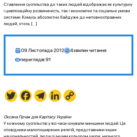
Ставлення суспільства до таких людей відображає як культурну
і цивілізаційну розвиненість, так і економічні та соціальні умови
системи. Комусь абсолютно байдуже до неповносправних
людей, хтось […]
09 Листопада 2012
4
хвилин читання
переглядів
91
Twitter
Facebook
Telegram
LinkedIn
Copy
Link
Оксана Гірчак для Карітасу України
У кожному суспільстві у всі часи існували меншини людей. Це
сповідники малопоширених релігій, представники інших
національностей, люди із іншим кольором шкіри, низького