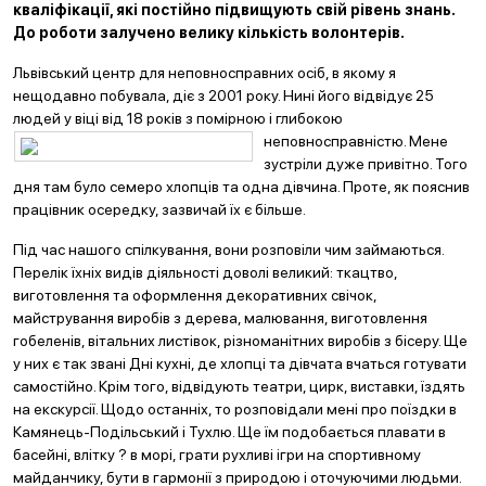
кваліфікації, які постійно підвищують свій рівень знань.
До роботи залучено велику кількість волонтерів.
Львівський центр для неповносправних осіб, в якому я
нещодавно побувала, діє з 2001 року. Нині його відвідує 25
людей у віці від 18 років з помірною і
глибокою
неповносправністю. Мене
зустріли дуже привітно. Того
дня там було семеро хлопців та одна дівчина. Проте, як пояснив
працівник осередку, зазвичай їх є більше.
Під час нашого спілкування, вони розповіли чим займаються.
Перелік їхніх видів діяльності доволі великий: ткацтво,
виготовлення та оформлення декоративних свічок,
майстрування виробів з дерева, малювання, виготовлення
гобеленів, вітальних листівок, різноманітних виробів з бісеру. Ще
у них є так звані Дні кухні, де хлопці та дівчата вчаться готувати
самостійно. Крім того, відвідують театри, цирк, виставки, їздять
на екскурсії. Щодо останніх, то розповідали мені про поїздки в
Камянець-Подільський і Тухлю. Ще їм подобається плавати в
басейні, влітку ? в морі, грати рухливі ігри на спортивному
майданчику, бути в гармонії з природою і оточуючими людьми.