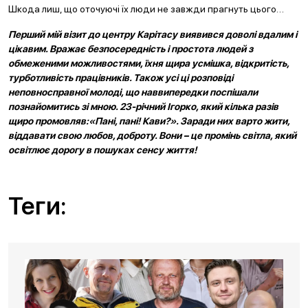
Шкода лиш, що оточуючі їх люди не завжди прагнуть цього…
Перший мій візит до центру Карітасу виявився доволі вдалим і
цікавим. Вражає безпосередність і простота людей з
обмеженими можливостями, їхня щира усмішка, відкритість,
турботливість працівників. Також усі ці розповіді
неповносправної молоді, що наввипередки поспішали
познайомитись зі мною. 23-річний Ігорко, який кілька разів
щиро промовляв:«Пані, пані! Кави?». Заради них варто жити,
віддавати свою любов, доброту. Вони – це промінь світла, який
освітлює дорогу в пошуках сенсу життя!
Теги: