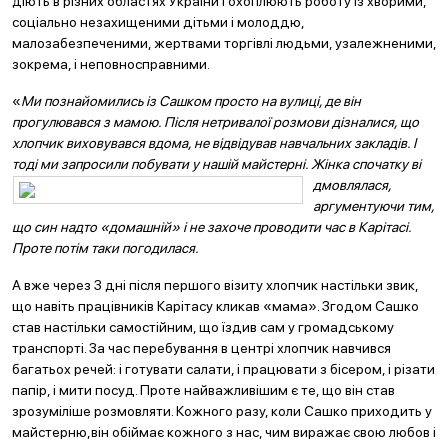
діють в різних областях України і охоплюють роботу із хворими,
соціально незахищеними дітьми і молоддю,
малозабезпеченими, жертвами торгівлі людьми, узалежненими,
зокрема, і неповносправними.
«
Ми познайомились із Сашком просто на вулиці, де він
прогулювався з мамою. Після нетривалої розмови дізналися, що
хлопчик виховувався вдома, не відвідував навчальних закладів. І
тоді ми запросили побувати у нашій майстерні. Жінка спочатку ві
дмовлялася,
аргументуючи тим,
що син надто «домашній» і не захоче проводити час в Карітасі.
Проте потім таки погодилася.
А вже через 3 дні після першого візиту хлопчик настільки звик,
що навіть працівників Карітасу кликав «мама». Згодом Сашко
став настільки самостійним, що їздив сам у громадському
транспорті. За час перебування в центрі хлопчик навчився
багатьох речей: і готувати салати, і працювати з бісером, і різати
папір, і мити посуд. Проте найважливішим є те, що він став
зрозуміліше розмовляти. Кожного разу, коли Сашко приходить у
майстерню,він обіймає кожного з нас, чим виражає свою любов і