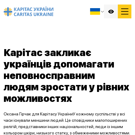
Карітас закликає
українців допомагати
неповносправним
людям зростати у рівних
можливостях
Оксана Гірчак для Карітасу УкраїниУ кожному суспільстві у всі
часи існували меншини людей. Це сповідники малопоширених
релігій, представники інших національностей, люди із іншим
кольором шкіри, низького статку, з обмеженими можливостями.