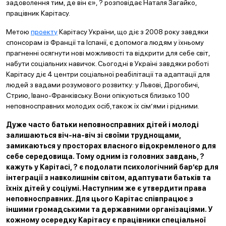
задоволення тим, де він є», ? розповідає Наталя Загайко,
працівник Карітасу.
Метою
проекту
Карітасу України, що діє з 2008 року завдяки
спонсорам із Франції та Іспанії, є допомога людям у їхньому
прагненні осягнути нові можливості та відкрити для себе світ,
набути соціальних навичок. Сьогодні в Україні завдяки роботі
Карітасу діє 4 центри соціальної реабілітації та адаптації для
людей з вадами розумового розвитку: у Львові, Дрогобичі,
Стрию, Івано-Франківську. Вони опікуються близько 100
неповносправних молодих осіб,також їх сім’ями і рідними.
Дуже часто батьки неповносправних дітей і молоді
залишаються віч-на-віч зі своїми труднощами,
замикаються у просторах власного відокремленого для
себе середовища. Тому одним із головних завдань, ?
кажуть у Карітасі, ? є подолати психологічний бар’єр для
інтеграції з навколишнім світом, адаптувати батьків та
їхніх дітей у соціумі. Наступним же є утвердити права
неповносправних. Для цього Карітас співпрацює з
іншими громадськими та державними організаціями. У
кожному осередку Карітасу є працівники спеціальної