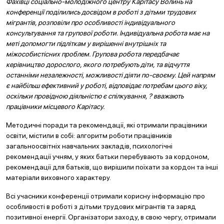
Фахівці соціально-молодіжного центру Карітасу Волинь на
конференції поділились досвідом в роботі з дітьми трудових
мігрантів, розповіли про особливості індивідуального
консультування та групової роботи. Індивідуальна робота має на
меті допомогти підліткам у вирішенні внутрішніх та
міжособистісних проблем. Групова робота передбачає
керівництво дорослого, якого потребують діти, та відчуття
останніми незалежності, можливості діяти по-своєму. Цей напрям
є найбільш ефективний у роботі, відповідає потребам цього віку,
оскільки провідною діяльністю є спілкування, ? вважають
працівники місцевого Карітасу.
Методичні поради та рекомендації, які отримали працівники
освіти, містили в собі: алгоритм роботи працівників
загальноосвітніх навчальних закладів, психологічні
рекомендації учням, у яких батьки перебувають за кордоном,
рекомендації для батьків, що вирішили поїхати за кордон та інші
матеріали виховного характеру.
Всі учасники конференції отримали корисну інформацію про
особливості в роботі з дітьми трудових мігрантів та заряд
позитивної енергії. Організатори заходу, в свою чергу, отримали