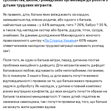
суспільства, школи, громадських організацій до роботи з
дітьми трудових мігрантів.
Як правило, діти, батьки яких виїжджають за кордон,
залишаються під опікою родичів, або одного з батьків,
найчастіше це мама – у 44% випадків, тато ? 26%, бабусі ? 35 %,
а також під наглядом сестер або братів, дідусів, тіток, сусідів,
знайомих. За даними дослідження Міжнародного жіночого
правозахисного центру «
Ла Страда-Україна
» 60% наших
співвітчизників наслідком трудової міграції називають розпад
сім’ї.
Після того, як один із батьків мігрує, перед дитиною постає
проблема емоційного дефіциту. Діти мігрантів мають дефіцит
батьківської любові, відчувають себе непотрібними, поганими,
бо їх покинули. З іншого боку, ці діти мають почуття великої
відповідальності і провини за те, що батьки важко працюють
задля їх добробуту. Як наслідок, у дитини є повний комплекс
різних внутрішніх конфліктів, до яких входить почуття образи на
батьків та власної меншовартості. У таких дітей і підлітків як
занижена самооцінка, так і почуття провини від того, що батьки
не можуть жити щасливо вдома.