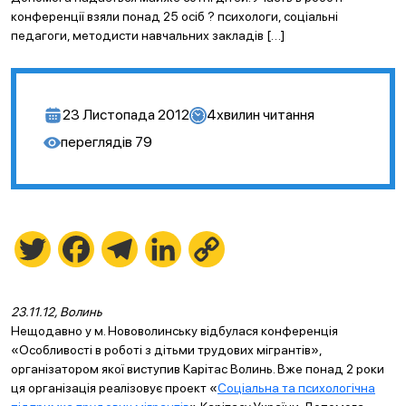
конференції взяли понад 25 осіб ? психологи, соціальні
педагоги, методисти навчальних закладів […]
23 Листопада 2012
4
хвилин читання
переглядів
79
Twitter
Facebook
Telegram
LinkedIn
Copy
Link
23.11.12, Волинь
Нещодавно у м. Нововолинську відбулася конференція
«Особливості в роботі з дітьми трудових мігрантів»,
організатором якої виступив Карітас Волинь. Вже понад 2 роки
ця організація реалізовує проект «
Соціальна та психологічна