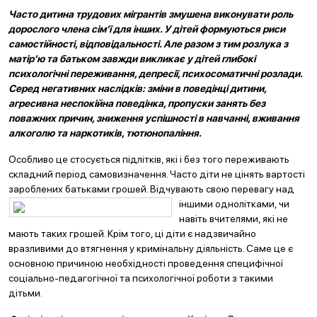
Часто дитина трудових мігрантів змушена виконувати роль
дорослого члена сім’ї для інших. У дітей формуються риси
самостійності, відповідальності. Але разом з тим розлука з
матір’ю та батьком завжди викликає у дітей глибокі
психологічні переживання, депресії, психосоматичні розлади.
Серед негативних наслідків: зміни в поведінці дитини,
агресивна неспокійна поведінка, пропуски занять без
поважних причин, зниження успішності в
навчанні, вживання
алкоголю та наркотиків, тютюнопаління.
Особливо це стосується підлітків, які і без того переживають
складний період самовизначення. Часто діти не цінять вартості
зароблених батьками грошей. Відчувають свою перевагу над
іншими
однолітками, чи
навіть вчителями, які не
мають таких грошей. Крім того, ці діти є надзвичайно
вразливими до втягнення у кримінальну діяльність. Саме це є
основною причиною необхідності проведення специфічної
соціально-педагогічної та психологічної роботи з такими
дітьми.