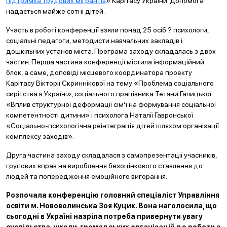
підтримка трудових мігрантів
» Карітасу України. Допомога
надається майже сотні дітей.
Участь в роботі конференції взяли понад 25 осіб ? психологи,
соціальні педагоги, методисти навчальних закладів і
дошкільних установ міста. Програма заходу складалась з двох
частин. Перша частина конференції містила інформаційний
блок, а саме, доповіді місцевого координатора проекту
Карітасу Вікторії Скриннікової на тему «Проблема соціального
сирітства в Україні», соціального працівника Тетяни Галицької
«Вплив структурної деформації сім’ї на формування соціальної
компетентності дитини» і психолога Наталії Гавронської
«Соціально-психологічна реінтеграція дітей шляхом організації
комплексу заходів».
Друга частина заходу складалася з самопрезентації учасників,
групових вправ на вироблення безоцінкового ставлення до
людей та попередження емоційного вигорання.
Розпочала конференцію головний спеціаліст Управління
освіти м. Нововолинська Зоя Куцик. Вона наголосила, що
сьогодні в Україні назріла потреба привернути увагу