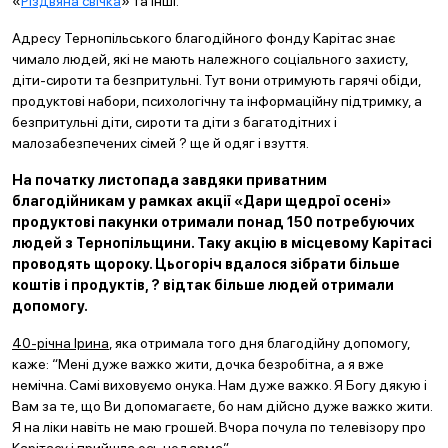
«
Різдвяна свічка
» та інші.
Адресу Тернопільського благодійного фонду Карітас знає
чимало людей, які не мають належного соціального захисту,
діти-сироти та безпритульні. Тут вони отримують гарячі обіди,
продуктові набори, психологічну та інформаційну підтримку, а
безпритульні діти, сироти та діти з багатодітних і
малозабезпечених сімей ? ще й одяг і взуття.
На початку листопада завдяки приватним
благодійникам у рамках акції «Дари щедрої осені»
продуктові пакунки отримали понад 150 потребуючих
людей з Тернопільщини. Таку акцію в місцевому Карітасі
проводять щороку. Цьогоріч вдалося зібрати більше
коштів і продуктів, ? відтак більше людей отримали
допомогу.
40-річна Ірина
, яка отримала того дня благодійну допомогу,
каже: “Мені дуже важко жити, дочка безробітна, а я вже
немічна. Самі виховуємо онука. Нам дуже важко. Я Богу дякую і
Вам за те, що Ви допомагаєте, бо нам дійсно дуже важко жити.
Я на ліки навіть не маю грошей. Вчора почула по телевізору про