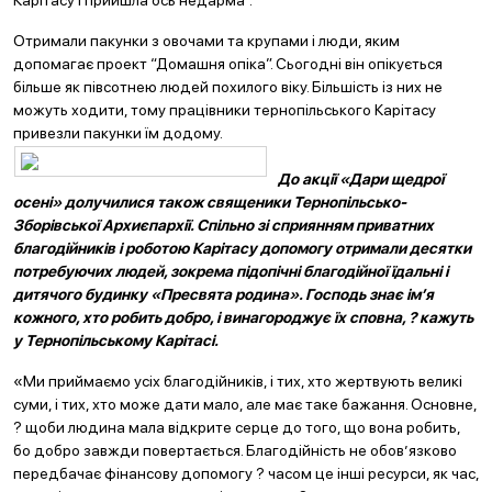
Карітасу і прийшла ось недарма”.
Отримали пакунки з овочами та крупами і люди, яким
допомагає проект “Домашня опіка”. Сьогодні він опікується
більше як півсотнею людей похилого віку. Більшість із них не
можуть ходити, тому працівники тернопільського Карітасу
привезли пакунки їм додому.
До акції «Дари щедрої
осені» долучилися також священики Тернопільсько-
Зборівської Архиєпархії. Спільно зі сприянням приватних
благодійників і роботою Карітасу допомогу отримали десятки
потребуючих людей, зокрема підопічні благодійної їдальні і
дитячого будинку «Пресвята родина». Господь знає ім’я
кожного, хто робить добро, і винагороджує їх сповна, ? кажуть
у Тернопільському Карітасі.
«Ми приймаємо усіх благодійників, і тих, хто жертвують великі
суми, і тих, хто може дати мало, але має таке бажання. Основне,
? щоби людина мала відкрите серце до того, що вона робить,
бо добро завжди повертається. Благодійність не обов’язково
передбачає фінансову допомогу ? часом це інші ресурси, як час,