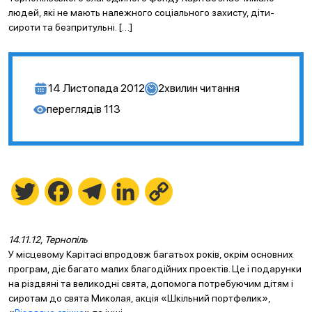
людей, які не мають належного соціального захисту, діти-
сироти та безпритульні. […]
14 Листопада 2012
2
хвилин читання
переглядів
113
Twitter
Facebook
Telegram
LinkedIn
Copy
Link
14.11.12, Тернопіль
У місцевому Карітасі впродовж багатьох років, окрім основних
програм, діє багато малих благодійних проектів. Це і подарунки
на різдвяні та великодні свята, допомога потребуючим дітям і
сиротам до свята Миколая, акція «Шкільний портфелик»,