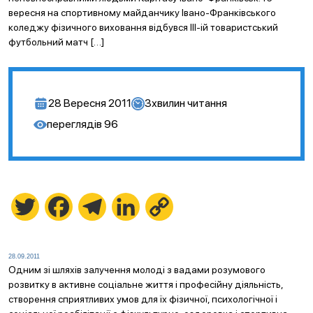
вересня на спортивному майданчику Івано-Франківського
коледжу фізичного виховання відбувся ІІІ-ій товаристський
футбольний матч […]
28 Вересня 2011
3
хвилин читання
переглядів
96
Twitter
Facebook
Telegram
LinkedIn
Copy
Link
28.09.2011
Одним зі шляхів залучення молоді з вадами розумового
розвитку в активне соціальне життя і професійну діяльність,
створення сприятливих умов для їх фізичної, психологічної і