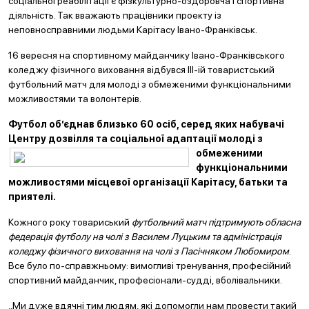
соціальної реабілітації є фізкультурно-оздоровча і спортивна
діяльність. Так вважають працівники проекту із
неповносправними людьми Карітасу Івано-Франківськ.
16 вересня на спортивному майданчику Івано-Франківського
коледжу фізичного виховання відбувся ІІІ-ій товаристський
футбольний матч для молоді з обмеженими функціональними
можливостями та волонтерів.
Футбол об’єднав близько 60 осіб, серед яких набувачі
Центру дозвілля та соціальної адапта
ції молоді з
обмеженими
функціональними
можливостями місцевої організації Карітасу, батьки та
приятелі.
Кожного року товариський
футбольний матч підтримують обласна
федерація футболу на чолі з Василем Луцьким та адміністрація
коледжу фізичного виховання на чолі з Пасічняком Любомиром
.
Все було по-справжньому: вимогливі тренування, професійний
спортивний майданчик, професіонали-судді, вболівальники.
„Ми дуже вдячні тим людям, які допомогли нам провести такий