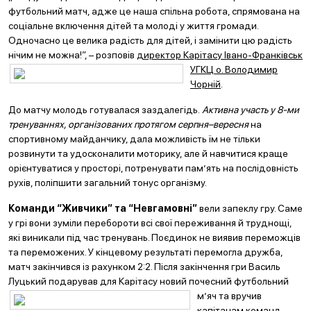
футбольний матч, адже це наша спільна робота, спрямована на
соціальне включення дітей та молоді у життя громади.
Одночасно це велика радість для дітей, і замінити цю радість
нічим не можна!”, – розповів
директор
Карітасу Івано-Франківськ
УГКЦ о. Володимир
Чорній
.
До матчу молодь готувалася заздалегідь.
Активна участь у 8-ми
тренуваннях, організованих протягом серпня–вересня
на
спортивному майданчику, дала можливість їм не тільки
розвинути та удосконалити моторику, але й навчитися краще
орієнтуватися у просторі, потренувати пам’ять на послідовність
рухів, поліпшити загальний тонус організму.
Команди “Живчики” та “Невгамовні”
вели запеклу гру. Саме
у грі вони зуміли перебороти всі свої переживання й труднощі,
які виникали під час тренувань. Поєдинок не виявив переможців
та переможених. У кінцевому результаті перемогла дружба,
матч закінчився із рахунком 2:2. Після закінчення гри Василь
Луцький подарував для Карітасу новий почесний футбольний
м’яч та
вручив
капітанам команд