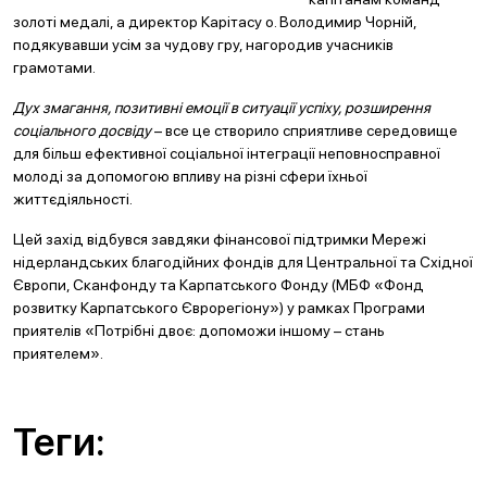
золоті медалі, а директор Карітасу о. Володимир Чорній,
подякувавши усім за чудову гру, нагородив учасників
грамотами.
Дух змагання, позитивні емоції в ситуації успіху, розширення
соціального досвіду
– все це створило сприятливе середовище
для більш ефективної соціальної інтеграції неповносправної
молоді за допомогою впливу на різні сфери їхньої
життєдіяльності.
Цей захід відбувся завдяки фінансової підтримки Мережі
нідерландських благодійних фондів для Центральної та Східної
Європи, Сканфонду та Карпатського Фонду (МБФ «Фонд
розвитку Карпатського Єврорегіону») у рамках Програми
приятелів «Потрібні двоє: допоможи іншому – стань
приятелем».
Теги: