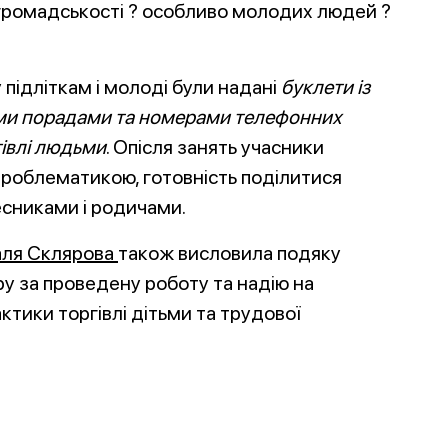
 громадськості ? особливо молодих людей ?
у підліткам і молоді були надані
буклети із
ми порадами та номерами телефонних
гівлі людьми
. Опісля занять учасники
роблематикою, готовність поділитися
сниками і родичами.
аля Склярова
також висловила подяку
у за проведену роботу та надію на
тики торгівлі дітьми та трудової