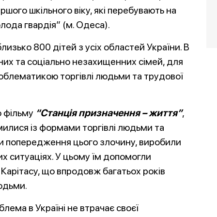
аршого шкільного віку, які перебувають на
ода гвардія” (м. Одеса).
лизько 800 дітей з усіх областей України. В
них та соціально незахищенних сімей, для
облематикою торгівлі людьми та трудової
о фільму
“Станція признач
ення – життя”
,
илися із формами торгівлі людьми та
 попередження цього злочину, виробили
их ситуаціях. У цьому їм допомогли
и Карітасу, що впродовж багатьох років
людьми.
лема в Україні не втрачає своєї