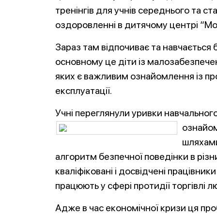
тренінгів для учнів середнього та ст
оздоровленні в дитячому центрі “Мол
Зараз там відпочиває та навчається б
основному це діти із малозабезпече
яких є важливим ознайомлення із пр
експлуатації.
Учні переглянули уривки навчальног
ознайом
шляхами
алгоритм безпечної поведінки в різн
кваліфіковані і досвідчені працівник
працюють у сфері протидії торгівлі 
Адже в час економічної кризи ця проб