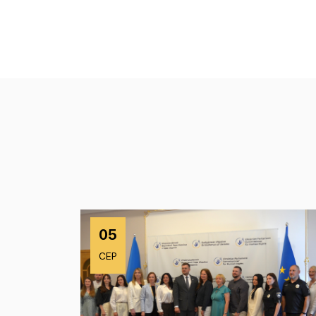
05
СЕР