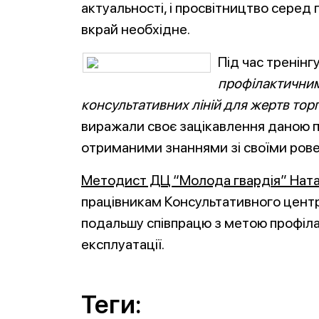
актуальності, і просвітництво серед
вкрай необхідне.
Під час тренінг
профілактични
консультативних ліній для жертв тор
виражали своє зацікавлення даною п
отриманими знаннями зі своїми рове
Методист ДЦ “Молода гвардія” Нат
працівникам Консультативного центр
подальшу співпрацю з метою профілак
експлуатації.
Теги: