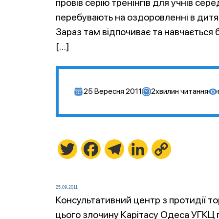
провів серію тренінгів для учнів сере
перебувають на оздоровленні в дитяч
Зараз там відпочиває та навчається б
[…]
25 Вересня 2011
2
хвилин читання
Twitter
Facebook
Telegram
LinkedIn
Copy
Link
25.09.2011
Консультативний центр з протидії то
цього злочину Карітасу Одеса УГКЦ пр