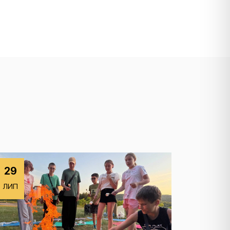
29
ЛИП