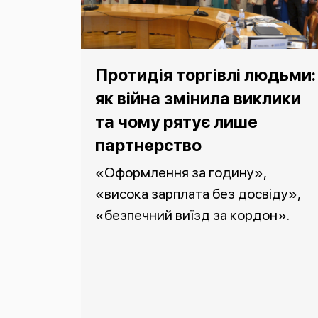
Протидія торгівлі людьми:
як війна змінила виклики
та чому рятує лише
партнерство
«Оформлення за годину»,
«висока зарплата без досвіду»,
«безпечний виїзд за кордон».