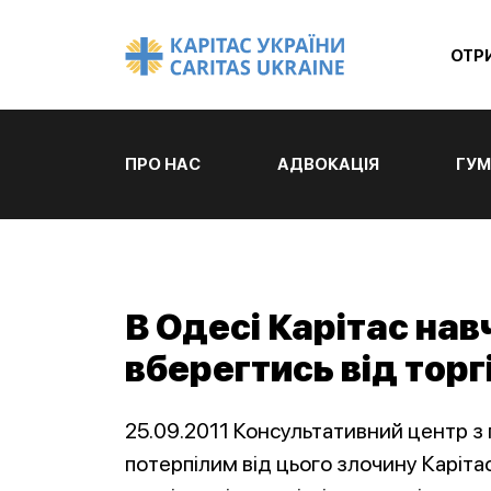
ОТР
ПРО НАС
АДВОКАЦІЯ
ГУМ
В Одесі Карітас нав
вберегтись від тор
25.09.2011 Консультативний центр з 
потерпілим від цього злочину Каріта