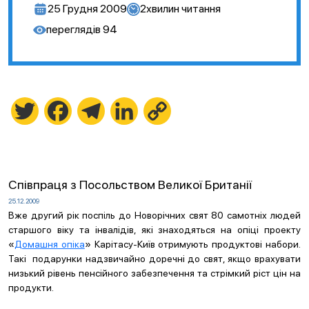
25 Грудня 2009
2
хвилин читання
переглядів
94
Twitter
Facebook
Telegram
LinkedIn
Copy
Link
Співпраця з Посольством Великої Британії
25.12.2009
Вже другий рік поспіль до Новорічних свят 80 самотніх людей
старшого віку та інвалідів, які знаходяться на опіці проекту
«
Домашня опіка
» Карітасу-Київ отримують продуктові набори.
Такі подарунки надзвичайно доречні до свят, якщо врахувати
низький рівень пенсійного забезпечення та стрімкий ріст цін на
продукти.