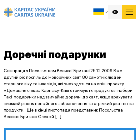
Доречні подарунки
Співпраця з Посольством Великої Британії25.12.2009 Вже
другий рік поспіль до Новорічних свят 80 самотніх людей
старшого віку та інвалідів, які знаходяться на опіці проекту
«Домашня опіка» Карітасу-Київ отримують продуктові набори.
Такі подарунки надзвичайно доречні до свят, якщо врахувати
низький рівень пенсійного забезпечення та стрімкий ріст цін на
продукти. Ще в кінці листопада представник Посольства
Великої Британії Олексій […]