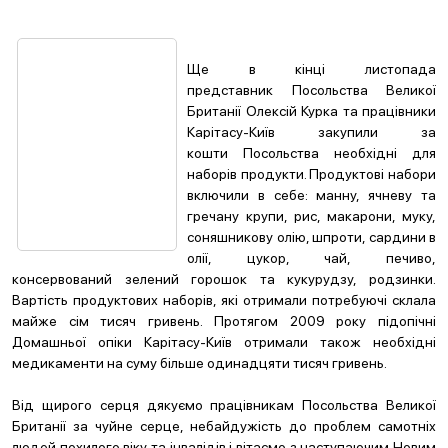
Ще в кінці листопада
представник Посольства Великої
Британії Олексій Курка та працівники
Карітасу-Київ закупили за
кошти Посольства необхідні для
наборів продукти. Продуктові набори
включили в себе: манну, ячневу та
гречану крупи, рис, макарони, муку,
соняшникову олію, шпроти, сардини в
олії, цукор, чай, печиво,
консервований зелений горошок та кукурудзу, родзинки.
Вартість продуктових наборів, які отримали потребуючі склала
майже сім тисяч гривень. Протягом 2009 року підопічні
Домашньої опіки Карітасу-Київ отримали також необхідні
медикаменти на суму більше одинадцяти тисяч гривень.
Від щирого серця дякуємо працівникам Посольства Великої
Британії за чуйне серце, небайдужість до проблем самотніх
людей похилого віку та інвалідів і вітаємо з наступаючим Новим