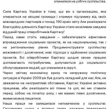
опинилися на узбіччі суспільства.
Сила Карітасу України в тому, що він є організацією, яка
опирається на місцеві громади і отримує підтримку від своїх
міжнародних партнерів з понад 190 країн світу. Але реалізувати
благодійну діяльність Карітасу України стало можливим завдяки
відданій праці співробітників Карітасу!
Перед нами стоїть завдання – забезпечувати ефективне
впровадження соціальних проектів, як на національному, так і
на регіональному рівнях. Продемонструвати суспільству
можливості і досягнення, нові підходи у здійсненні соціальних
проектів. Всі співробітники Карітасу щодня своєю працею
допомагають потребуючим, долучаються до соціального
обслуговування людей, що опинилися в скруті.
Через світову економічну кризу та непружену політичну
ситуацію в Україні 2009 рік був досить складний для нас. Але, не
зважаючи на несприятливі обставини, Карітас України активно
працював, аби реалізувати всі плани та цілі, які ми ставили
перед собою на початку року, і ми маємо певні досягнення,
якими можна пишатися.
Наша праця не залишилася непоміченою у суспільстві.
Свідченням цього є вітальні слова дружини президента