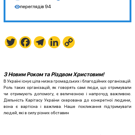
переглядів
94
Twitter
Facebook
Telegram
LinkedIn
Copy
Link
З Новим Роком та Різдвом Христовим!
В Україні існує ціла низка громадських і благодійних організацій.
Роль таких організацій, як говорять самі люди, що отримували
чи отримують допомогу, є величезною і напрочуд важливою.
Діяльність Карітасу України скерована до конкретної людини,
вона є вартісна і важлива. Наше покликання підтримувати
людей, які в силу різних обставин