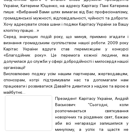
України, Катерини Ющенко, на адресу Карітасу. Пані Катерина
пише: «Вибраний Вами шлях вимагає від Вас професіоналізму,
громадянської мужності, відповідальності, чуйності та доброти.
Хочу адресувати слова шани і подяки Карітасу України за Вашу
клопітку працю…»
Серед значущих подій року, що минув, приємно згадати і
визнання громадським суспільством нашої роботи. 2009 року
Карітас України вдруге став переможцем у конкурсі
«Благодійник року». Це перемога кожної людини, яка
долучилася до служби у сфері добродійності і милосердя нашої
організації!
Висловлюємо подяку усім нашим партнерам, жертводавцям,
спонсорам, котрі підтримували нас та допомагали нам
працювати і розвиватися. Давайте дивитися з надією та вірою в
майбутнє…
Президент Карітасу України, Андрій
Васькович: “Сьогодні, коли
розпочинається святкування
новорічних та різдвяних свят, бажаю
аби всі негаразди залишилися у
минулому, а успіх та щастя не