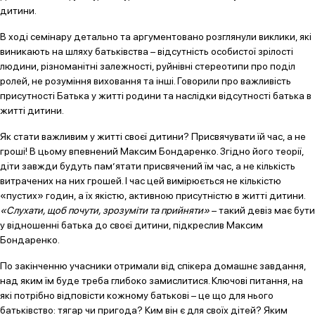
дитини.
В ході семінару детально та аргументовано розглянули виклики, які
виникають на шляху батьківства – відсутність особистої зрілості
людини, різноманітні залежності, руйнівні стереотипи про поділ
ролей, не розуміння виховання та інші. Говорили про важливість
присутності Батька у житті родини та наслідки відсутності батька в
житті дитини.
Як стати важливим у житті своєї дитини? Присвячувати їй час, а не
гроші! В цьому впевнений Максим Бондаренко. Згідно його теорії,
діти завжди будуть пам’ятати присвячений їм час, а не кількість
витрачених на них грошей. І час цей вимірюється не кількістю
«пустих» годин, а їх якістю, активною присутністю в житті дитини.
«Слухати, щоб почути, зрозуміти та прийняти»
– такий девіз має бути
у відношенні батька до своєї дитини, підкреслив Максим
Бондаренко.
По закінченню учасники отримали від спікера домашнє завдання,
над яким їм буде треба глибоко замислитися. Ключові питання, на
які потрібно відповісти кожному батькові – це що для нього
батьківство: тягар чи пригода? Ким він є для своїх дітей? Яким