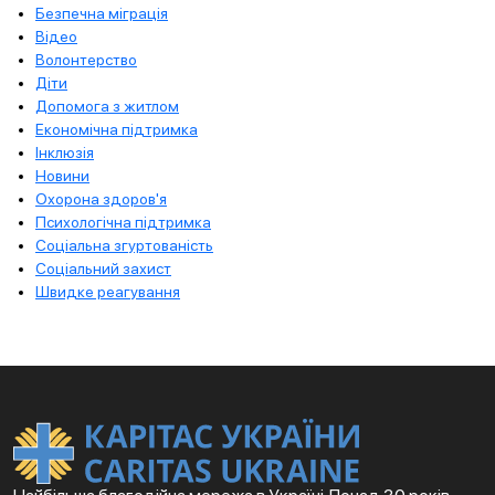
Безпечна міграція
Відео
Волонтерство
Діти
Допомога з житлом
Економічна підтримка
Інклюзія
Новини
Охорона здоров'я
Психологічна підтримка
Соціальна згуртованість
Соціальний захист
Швидке реагування