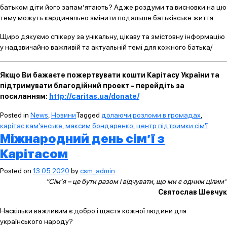
батьком діти його запам’ятають? Адже роздуми та висновки на цю
тему можуть кардинально змінити подальше батьківське життя.
Щиро дякуємо спікеру за унікальну, цікаву та змістовну інформацію
у надзвичайно важливій та актуальній темі для кожного батька/
Якщо Ви бажаєте пожертвувати кошти Карітасу України та
підтримувати благодійний проект – перейдіть за
посиланням:
http://caritas.ua/donate/
Posted in
News
,
Новини
Tagged
долаючи розломи в громадах
,
карітас кам'янське
,
максим бондаренко
,
центр підтримки сім'ї
Міжнародний день сім’ї з
Карітасом
Posted on
13.05.2020
by
csm_admin
“Сім’я – це бути разом і відчувати, що ми є одним цілим”
Святослав Шевчук
Наскільки важливим є добро і щастя кожної людини для
українського народу?