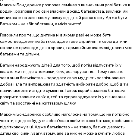
Максим Бондаренко розпочав семінар з визначення ролі батька в
родині, розповів про свій власний досвід батьківства, виклики, які
виникають на життєвому шляху від дітей різного віку. Адже бути
Батьком – не збіг обставин, а місія життя!
Говорили про те, що дитина ні в якому разі не може бути
самоствердженням батьків, адже таке сприйняття своєї дитини
ніколи не призведе до здорових, гармонійних взаємовідносин між
батьками та дітьми.
Батьки народжують дітей для того, щоб потім відпустити їх у
власне життя, де є помилки, біль, розчарування… Тому головне
завдання батьківства – передати свою мудрість розпізнавання
добра і зла та випрацювати здатність вибирати добро, щоб діти
навчилися жити згідно сумління. Також вкрай важливо батькам
розкрити таланти своїх дітей та супроводжувати їх у пізнаванні
світу та зростанні на життєвому шляху.
Максим Бондаренко особливо наголосив на тому, що не потрібно
чекати, що діти будуть зобов’язані любити своїх батьків, особливо в
підлітковому віці. Адже батьківство – не товар, батьки дарують
дітям свої сили, увагу, втому, але за них не можна купити любов