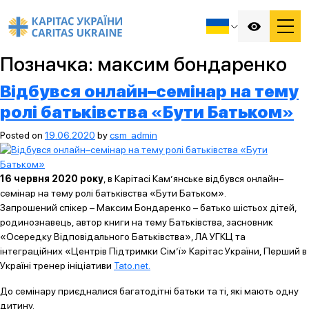
Позначка:
максим бондаренко
Відбувся онлайн–семінар на тему
ролі батьківства «Бути Батьком»
Posted on
19.06.2020
by
csm_admin
16 червня 2020 року
, в Карітасі Кам’янське відбувся онлайн–
семінар на тему ролі батьківства «Бути Батьком».
Запрошений спікер – Максим Бондаренко – батько шістьох дітей,
родинознавець, автор книги на тему Батьківства, засновник
«Осередку Відповідального Батьківства», ЛА УГКЦ та
інтеграційних «Центрів Підтримки Сім’ї» Карітас України, Перший в
Україні тренер ініціативи
Tato.net.
До семінару приєдналися багатодітні батьки та ті, які мають одну
дитину.