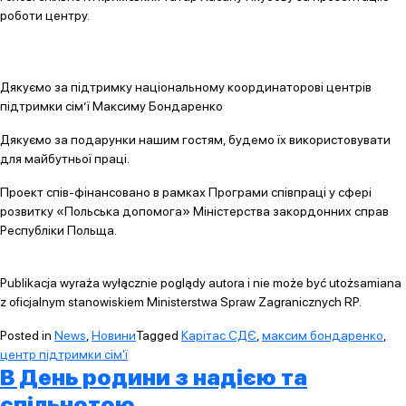
роботи центру.
Дякуємо за підтримку національному координаторові центрів
підтримки сім’ї Максиму Бондаренко
Дякуємо за подарунки нашим гостям, будемо їх використовувати
для майбутньої праці.
Проект спів-фінансовано в рамках Програми співпраці у сфері
розвитку «Польська допомога» Міністерства закордонних справ
Республіки Польща.
Publikacja wyraża wyłącznie poglądy autora i nie może być utożsamiana
z oficjalnym stanowiskiem Ministerstwa Spraw Zagranicznych RP.
Posted in
News
,
Новини
Tagged
Карітас СДЄ
,
максим бондаренко
,
центр підтримки сім'ї
В День родини з надією та
спільнотою