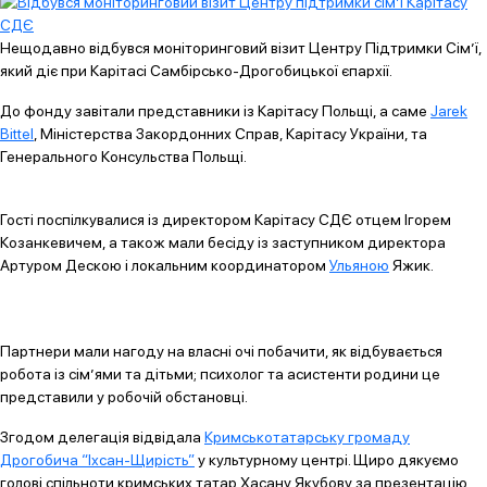
Нещодавно відбувся моніторинговий візит Центру Підтримки Сім’ї,
який діє при Карітасі Самбірсько-Дрогобицької єпархії.
До фонду завітали представники із Карітасу Польщі, а саме
Jarek
Bittel
, Міністерства Закордонних Справ, Карітасу України, та
Генерального Консульства Польщі.
Гості поспілкувалися із директором Карітасу СДЄ отцем Ігорем
Козанкевичем, а також мали бесіду із заступником директора
Артуром Дескою i локaльним координатором
Ульяною
Яжик.
Партнери мали нагоду на власні очі побачити, як відбувається
робота із cім’ями та дітьми; психолог та асистенти родини це
представили у робочій обстановці.
Згодом делегація відвідала
Кримськотатарську громаду
Дрогобича “Іхсан-Щирість”
у культурному центрі. Щиро дякуємо
голові спільноти кримських татар Хасану Якубову за презентацію