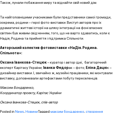
Також, лунали побажання миру та віднайти свій новий дім.
Та найголовнішими учасниками були представники самої громади,
зокрема, родини – герої фото-виставки. Виступ авторів про їх
драматичні життєві історії на шляху інтеграції на фоні власних
світлин був живим свідченням, того, що не варто здаватись, коли є
Надія, Родина та прийняття і підтримка Спільноти.
Авторський колектив фотовиставки «НаДія. Родина.
Спільнота»:
Оксана Іванкова-Стецюк
– куратор і автор ідеї, багаторічний
експерт Карітасу України;
Іванка Федор
ак – фото;
Еліна Дацю
к –
дизайнер виставки. І, звичайно ж, музейні працівники, які монтували
виставку, доповнювали артефактами побуту переселенців.
Максим Бондаренко,
Координатор проекту, Карітас України
Оксана Іванкова-Стецюк,
спів-автор
Posted in
News
,
Новини
Tagged
максим бондаренко
,
створення