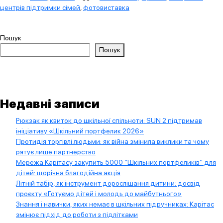
центрів підтримки сімей
,
фотовиставка
Пошук
Пошук
Недавні записи
Рюкзак як квиток до шкільної спільноти: SUN 2 підтримав
ініціативу «Шкільний портфелик 2026»
Протидія торгівлі людьми: як війна змінила виклики та чому
рятує лише партнерство
Мережа Карітасу закупить 5000 “Шкільних портфеликів” для
дітей: щорічна благодійна акція
Літній табір, як інструмент дорослішання дитини: досвід
проєкту «Готуємо дітей і молодь до майбутнього»
Знання і навички, яких немає в шкільних підручниках: Карітас
змінює підхід до роботи з підлітками