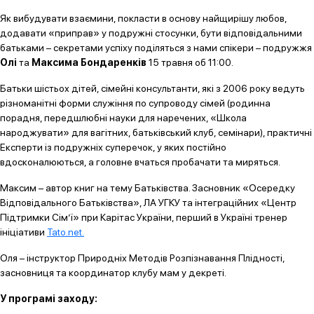
Як вибудувати взаємини, покласти в основу найщирішу любов,
додавати «приправ» у подружні стосунки, бути відповідальними
батьками – секретами успіху поділяться з нами спікери – подружжя
Олі
та
Максима Бондаренків
15 травня об 11:00.
Батьки шістьох дітей, сімейні консультанти, які з 2006 року ведуть
різноманітні форми служіння по супроводу сімей (родинна
порадня, передшлюбні науки для наречених, «Школа
народжувати» для вагітних, батьківський клуб, семінари), практичні
Експерти із подружніх суперечок, у яких постійно
вдосконалюються, а головне вчаться пробачати та миряться.
Максим – автор книг на тему Батьківства. Засновник «Осередку
Відповідального Батьківства», ЛА УГКУ та інтеграційних «Центр
Підтримки Сім’ї» при Карітас України, перший в Україні тренер
ініціативи
Tato.net.
Оля – інструктор Природніх Методів Розпізнавання Плідності,
засновниця та координатор клубу мам у декреті.
У програмі заходу: