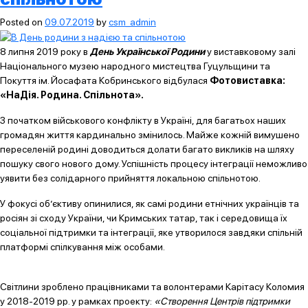
Posted on
09.07.2019
by
csm_admin
8 липня 2019 року в
День Української Родини
у виставковому залі
Національного музею народного мистецтва Гуцульщини та
Покуття ім. Йосафата Кобринського відбулася
Фотовиставка:
«НаДія. Родина. Спільнота».
З початком військового конфлікту в Україні, для багатьох наших
громадян життя кардинально змінилось. Майже кожній вимушено
переселеній родині доводиться долати багато викликів на шляху
пошуку свого нового дому. Успішність процесу інтеграції неможливо
уявити без солідарного прийняття локальною спільнотою.
У фокусі об’єктиву опинилися, як самі родини етнічних українців та
росіян зі сходу України, чи Кримських татар, так і середовища їх
соціальної підтримки та інтеграції, яке утворилося завдяки спільній
платформі спілкування між особами.
Світлини зроблено працівниками та волонтерами Карітасу Коломия
у 2018-2019 рр. у рамках проекту:
«Створення Центрів підтримки