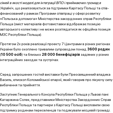
сімей в якості моделі для інтеграції ВПО і приймаючих громад в
Україні»,
що реалізовується за підтримки Карітасу Польщі та спів-
фінансований у рамках Програми співпраці у сфері розвитку
«Польська допомога» Міністерства закордонних справ Республіки
Польща
(зміст матеріалів фотовиставки відображає позицію
авторського колективу і не може розглядатися як офіційна позиція
МЗС Республіки Польща).
Протягом 2х років реалізації проекту 7 Центрами в різних регіонах
України було охоплено тривалим супроводом понад
3600 родин
(
10 500 осіб
) та близько
28 000 бенефіціарів
задіяних у різних
інтеграційних заходах та зустрічах.
Серед запрошених гостей виставки були Преосвященний владика
Василь, єпископ Коломийської єпархії, який говорив про лікуючу силу
вибачення та прийняття.
Заступник Генерального Консула Республіки Польща у Львові пані
Катаржина Солек, представники Міністерства Закордонних Справ
Республіки Польща та партнери з Карітасу Польщі висловили свою
підтримку родинам переселенців та подякували місцевій громаді.