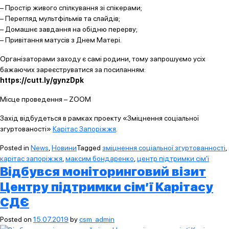
– Простір живого спілкування зі спікерами;
– Перегляд мультфільмів та слайдів;
– Домашнє завдання на обідню перерву;
– Привітання матусів з Днем Матері.
Організаторами заходу є самі родини, тому запрошуємо усіх
бажаючих зареєструватися за посиланням:
https://cutt.ly/gynzDpk
Місце проведення – ZOOM
Захід відбудеться в рамках проекту «Зміцнення соціальної
згуртованості»
Карітас Запоріжжя
.
Posted in
News
,
Новини
Tagged
зміцнення соціальної згуртованності
,
карітас запоріжжя
,
максим бондаренко
,
центр підтримки сім'ї
Відбувся моніторинговий візит
Центру підтримки сім’ї Карітасу
СДЄ
Posted on
15.07.2019
by
csm_admin