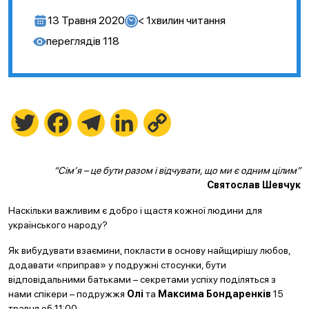
13 Травня 2020
< 1
хвилин читання
переглядів
118
Twitter
Facebook
Telegram
LinkedIn
Copy
Link
“Сім’я – це бути разом і відчувати, що ми є одним цілим”
Святослав Шевчук
Наскільки важливим є добро і щастя кожної людини для
українського народу?
Як вибудувати взаємини, покласти в основу найщирішу любов,
додавати «приправ» у подружні стосунки, бути
відповідальними батьками – секретами успіху поділяться з
нами спікери – подружжя
Олі
та
Максима Бондаренків
15
травня об 11:00.