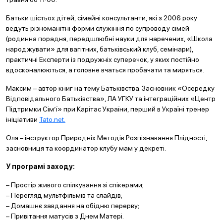
Батьки шістьох дітей, сімейні консультанти, які з 2006 року
ведуть різноманітні форми служіння по супроводу сімей
(родинна порадня, передшлюбні науки для наречених, «Школа
народжувати» для вагітних, батьківський клуб, семінари),
практичні Експерти із подружніх суперечок, у яких постійно
вдосконалюються, а головне вчаться пробачати та миряться.
Максим – автор книг на тему Батьківства. Засновник «Осередку
Відповідального Батьківства», ЛА УГКУ та інтеграційних «Центр
Підтримки Сім’ї» при Карітас України, перший в Україні тренер
ініціативи
Tato.net.
Оля – інструктор Природніх Методів Розпізнавання Плідності,
засновниця та координатор клубу мам у декреті.
У програмі заходу:
– Простір живого спілкування зі спікерами;
– Перегляд мультфільмів та слайдів;
– Домашнє завдання на обідню перерву;
– Привітання матусів з Днем Матері.