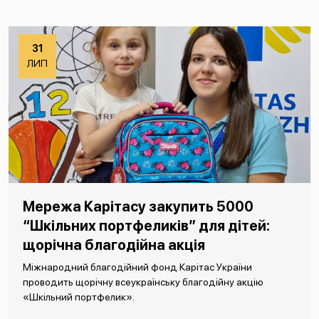
31
ЛИП
Мережа Карітасу закупить 5000
“Шкільних портфеликів” для дітей:
щорічна благодійна акція
Міжнародний благодійний фонд Карітас України
проводить щорічну всеукраїнську благодійну акцію
«Шкільний портфелик».