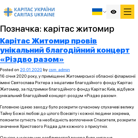
Позначка:
карітас житомир
Карітас Житомир провів
унікальний благодійний концерт
«Різдво разом»
Posted on
20.01.2020
by
csm_admin
16 січня 2020 року, у приміщенні Житомирської обласної філармонії
імені Святослава Ріхтера з ініціативи благодійного фонду Карітас
Житомир, за підтримки благодійного фонду Карітас Київ, відбувся
унікальний благодійний концерт-роздум «Різдво разом».
Головною ідеєю заходу було розкрити сучасному слухачеві велику
Тайну Божої любові до цілого Всесвіту і кожної людини зокрема,
пояснити сутність та необхідність воплочення Спасителя, розкрити
значення Христового Різдва для кожного з присутніх.
Однією з унікальних особливостей вечора було читання