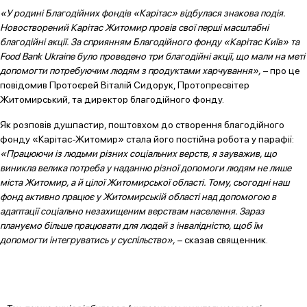
«У родині Благодійних фондів «Карітас» відбулася знакова подія.
Новостворений Карітас Житомир провів свої перші масштабні
благодійні акції. За сприянням Благодійного фонду «Карітас Київ» та
Food Bank Ukraine було проведено три благодійні акції, що мали на меті
допомогти потребуючим людям з продуктами харчування»,
– про це
повідомив Протоєрей Віталій Сидорук, Протопресвітер
Житомирський, та директор благодійного фонду.
Як розповів душпастир, поштовхом до створення благодійного
фонду «Карітас-Житомир» стала його постійна робота у парафії:
«Працюючи із людьми різних соціальних верств, я зауважив, що
виникла велика потреба у наданню різної допомоги людям не лише
міста Житомир, а й цілої Житомирської області. Тому, сьогодні наш
фонд активно працює у Житомирській області над допомогою в
адаптації соціально незахищеним верствам населення. Зараз
плануємо більше працювати для людей з інвалідністю, щоб їм
допомогти інтегруватись у суспільство»,
– сказав священник.