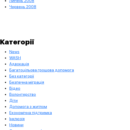
Липень 2008
Червень 2008
Категорії
News
WASH
Адвокація
Багатоцільова грошова допомога
Без категорії
Безпечна міграція
Відео
Волонтерство
Діти
Допомога з житлом
Економічна підтримка
Інклюзія
Новини