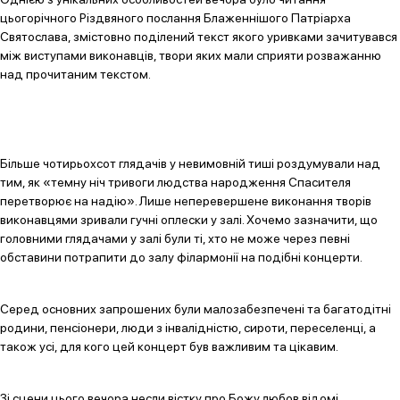
цьогорічного Різдвяного послання Блаженнішого Патріарха
Святослава, змістовно поділений текст якого уривками зачитувався
між виступами виконавців, твори яких мали сприяти розважанню
над прочитаним текстом.
Більше чотирьохсот глядачів у невимовній тиші роздумували над
тим, як «темну ніч тривоги людства народження Спасителя
перетворює на надію». Лише неперевершене виконання творів
виконавцями зривали гучні оплески у залі. Хочемо зазначити, що
головними глядачами у залі були ті, хто не може через певні
обставини потрапити до залу філармонії на подібні концерти.
Серед основних запрошених були малозабезпечені та багатодітні
родини, пенсіонери, люди з інвалідністю, сироти, переселенці, а
також усі, для кого цей концерт був важливим та цікавим.
Зі сцени цього вечора несли вістку про Божу любов відомі