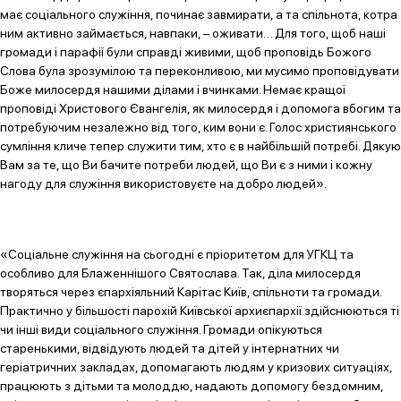
має соціального служіння, починає завмирати, а та спільнота, котра
ним активно займається, навпаки, – оживати… Для того, щоб наші
громади і парафії були справді живими, щоб проповідь Божого
Слова була зрозумілою та переконливою, ми мусимо проповідувати
Боже милосердя нашими ділами і вчинками. Немає кращої
проповіді Христового Євангелія, як милосердя і допомога вбогим та
потребуючим незалежно від того, ким вони є. Голос християнського
сумління кличе тепер служити тим, хто є в найбільшій потребі. Дякую
Вам за те, що Ви бачите потреби людей, що Ви є з ними і кожну
нагоду для служіння використовуєте на добро людей».
«Соціальне служіння на сьогодні є пріоритетом для УГКЦ та
особливо для Блаженнішого Святослава. Так, діла милосердя
творяться через єпархіяльний Карітас Київ, спільноти та громади.
Практично у більшості парохій Київської архиєпархії здійснюються ті
чи інші види соціального служіння. Громади опікуються
старенькими, відвідують людей та дітей у інтернатних чи
геріатричних закладах, допомагають людям у кризових ситуаціях,
працюють з дітьми та молоддю, надають допомогу бездомним,