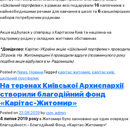
«Шкільний портфелик»
, в рамках якої подарували
16
наплічників з
найнеобхіднішими речами для навчання в школі та
6
канцелярських
наборів потребуючим родинам.
Акція відбулася у співпраці з Карітасом Київ та націлена на
підтримку родин у складних життєвих обставинах.
*Довідково:
Карітас-УКраїни акцію «Шкільний портфелик» проводить
20 років. На Житомирщині її проводили вдруге (позаминулого року
подібна акція відбулася в м. Радомишль).
Posted in
News
,
Новини
Tagged
карітас житомир
,
карітас київ
,
шкільний портфелик
На теренах Київської Архиєпархії
створили благодійний фонд
«Карітас-Житомир»
Posted on
23.08.2019
by
csm_admin
4 липня 2019 року
в Житомирі було засновано ще один осередок
благодійності – Благодійний Фонд «Карітас-Житомир»!