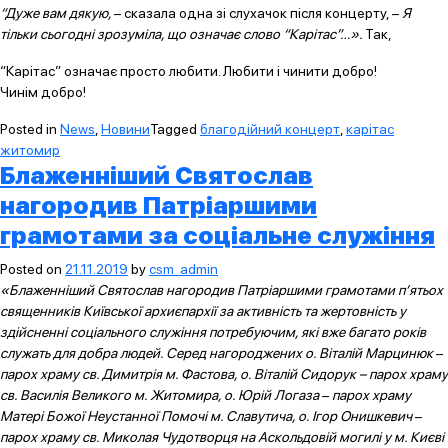
“Дуже вам дякую,
– сказала одна зі слухачок після концерту, –
Я
тільки сьогодні зрозуміла, що означає слово “Карітас”…».
Так,
“Карітас” означає просто любити. Любити і чинити добро!
Чинім добро!
Posted in
News
,
Новини
Tagged
благодійний концерт
,
карітас
житомир
Блаженніший Святослав
нагородив Патріаршими
грамотами за соціальне служіння
Posted on
21.11.2019
by
csm_admin
«Блаженніший Святослав нагородив Патріаршими грамотами п’ятьох
священників Київської архиєпархії за активність та жертовність у
здійсненні соціального служіння потребуючим, які вже багато років
служать для добра людей
. Серед нагороджених о. Віталій Марцинюк
–
парох храму св. Димитрія м. Фастова
, о. Віталій Сидорук – парох храму
св. Василія Великого м. Житомира
, о. Юрій Логаза
–
парох храму
Матері Божої Неустанної Помочі м. Славутича
, о. Ігор Онишкевич
–
парох храму св. Миколая Чудотворця на Аскольдовій могилі
у м. Києві