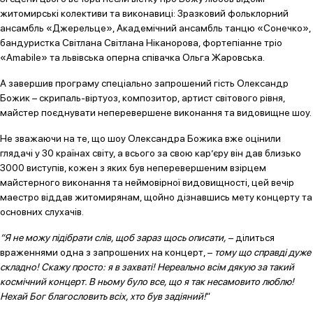
житомирські колективи та виконавиці: Зразковий фольклорний
ансамбль «Джерельце», Академічний ансамбль танцю «Сонечко»,
бандуристка Світлана Світлана Ніканорова, фортепіанне тріо
«Amabile» та львівська оперна співачка Ольга Жаровська.
А завершив програму спеціально запрошений гість Олександр
Божик – скрипаль-віртуоз, композитор, артист світового рівня,
майстер поєднувати неперевершене виконання та видовищне шоу.
Не зважаючи на те, що шоу Олександра Божика вже оцінили
глядачі у 30 країнах світу, а всього за свою кар’єру він дав близько
3000 виступів, кожен з яких був неперевершеним взірцем
майстерного виконання та неймовірної видовищності, цей вечір
маестро віддав житомирянам, щойно дізнавшись мету концерту та
основних слухачів.
“Я не можу підібрати слів, щоб зараз щось описати,
– ділиться
враженнями одна з запрошених на концерт, –
тому що справді дуже
складно! Скажу просто: я в захваті! Нереально всім дякую за такий
космічний концерт. В ньому було все, що я так несамовито люблю!
Нехай Бог благословить всіх, хто був задіяний!
“