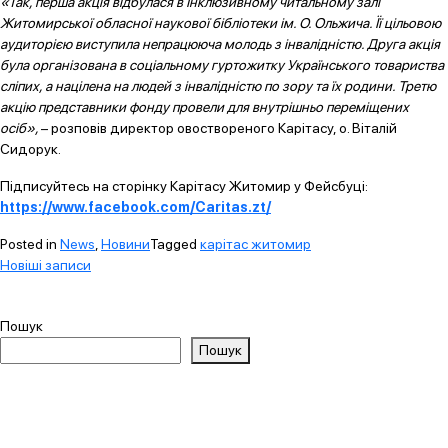
«Так, перша акція відбулася в Інклюзивному читальному залі
Житомирської обласної наукової бібліотеки ім. О. Ольжича. Її цільовою
аудиторією виступила непрацююча молодь з інвалідністю. Друга акція
була організована в соціальному гуртожитку Українського товариства
сліпих, а націлена на людей з інвалідністю по зору та їх родини. Третю
акцію представники фонду провели для внутрішньо переміщених
осіб»,
– розповів директор овоствореного Карітасу, о. Віталій
Сидорук.
Підписуйтесь на сторінку Карітасу Житомир у Фейсбуці:
https://www.facebook.com/Caritas.zt/
Posted in
News
,
Новини
Tagged
карітас житомир
Навігація
Новіші записи
за
записами
Пошук
Пошук