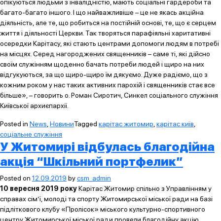
опікуються людьми з інвалідністю, мають соціальні гардероби та
багато-багато іншого. І що найважливіше – це не якась акційна
діяльність, але те, що робиться на постійній основі, те, що є серцем
життя і діяльності Церкви. Так творяться парафіяльні харитативні
осередки Карітасу, які стають центрами допомоги людям в потребі
на місцях. Серед нагороджених священників – саме ті, які дійсно
своїм служінням щоденно бачать потреби людей і щиро на них
відгукуються, за що щиро-щиро їм дякуємо. Дуже радіємо, що з
кожним роком у нас таких активних парохій і священників стає все
більше», – говорить о. Роман Сиротич, Синкел соціального служіння
Київської архиєпархії.
Posted in
News
,
Новини
Tagged
карітас житомир
,
карітас київ
,
соціальне служіння
У Житомирі відбулась благодійна
акція “Шкільний портфелик”
Posted on
12.09.2019
by
csm_admin
10 вересня 2019 року
Карітас Житомир спільно з Управлінням у
справах сім’ї, молоді та спорту Житомирської міської ради на базі
підліткового клубу «Пролісок» міського культурно-спортивного
центру Житомирської міської ради провели благодійну акцію