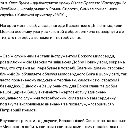
та о. Олег Лучка
–
адміністратор храму Різдва Пресвятої Богородиці с.
Вербівка
»,
– повідомляє о. Роман Сиротич, Синкел соціального
служіння Київської архиєпархії УГКЦ.
Нагородження відбулося з нагоди Всесвітнього Дня бідних, коли
Церква особливу увагу всіх людей доброї волі хоче привернути до
тих, хто потребує допомоги – потребуючих.
«Своїм служінням ви стали інструментом Божого милосердя,
розділяючи місію Церкви та звіщаючи Добру Новину всім, зокрема
тим, хто страждає і перебуває в потребі. Благими ділами стосовно
ближніх Ви об’являєте обличчя милосердного Бога в цьому світі, так
часто позначеному людським терпінням, самотністю, страхом і
безнадією. Оцінюючи Вашу ревність для Божої слави та добра
нашої Церкви, Вашу активність і жертовність у здійсненні
соціального служіння потребуючим, складаємо вам сердечну
подяку та висловлюємо визнання та похвалу», – говориться у
Патріаршій грамоті.
Вручаючи грамоти та дякуючи, Блаженніший Святослав наголосив:
«Милосердя робить християн християнами, тому парафія, яка не