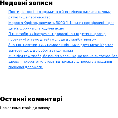
Недавні записи
Протидія торгівлі людьми: як війна змінила виклики та чому
рятує лише партнерство
Мережа Карітасу закупить 5000 “Шкільних портфеликів” для
дітей: щорічна благодійна акція
Літній табір, як інструмент дорослішання дитини: досвід
проєкту «Готуємо дітей і молодь до майбутнього»
Знання і навички, яких немає в шкільних підручниках: Карітас
змінює підхід до роботи з підлітками
«На ліки теж треба, бо пенсія маленька, на все не вистачає. Але
дрова – пріоритет». Історії підтримки від проєкту з надання
грошової допомоги
Останні коментарі
Немає коментарів до показу.