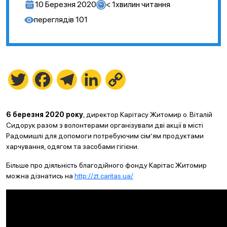
10 Березня 2020
< 1
хвилин читання
переглядів
101
Twitter
Facebook
Telegram
LinkedIn
Copy
Link
6 березня 2020 року
, директор Карітасу Житомир о. Віталій
Сидорук разом з волонтерами організували дві акції в місті
Радомишлі для допомоги потребуючим сім’ям продуктами
харчування, одягом та засобами гігієни.
Більше про діяльність благодійного фонду Карітас Житомир
можна дізнатись на
http://zt.caritas.ua/