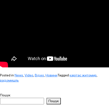
Posted in
News
,
Video
,
Відео
,
Новини
Tagged
карітас житомир
,
радомишль
Пошук
Пошук