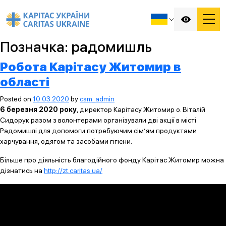
Позначка:
радомишль
Робота Карітасу Житомир в
області
Posted on
10.03.2020
by
csm_admin
6 березня 2020 року
, директор Карітасу Житомир о. Віталій
Сидорук разом з волонтерами організували дві акції в місті
Радомишлі для допомоги потребуючим сім’ям продуктами
харчування, одягом та засобами гігієни.
Більше про діяльність благодійного фонду Карітас Житомир можна
дізнатись на
http://zt.caritas.ua/