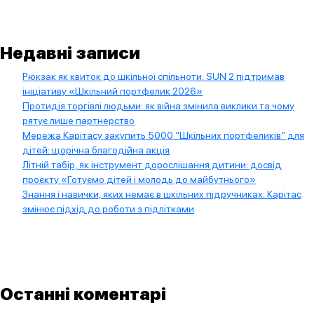
Недавні записи
Рюкзак як квиток до шкільної спільноти: SUN 2 підтримав
ініціативу «Шкільний портфелик 2026»
Протидія торгівлі людьми: як війна змінила виклики та чому
рятує лише партнерство
Мережа Карітасу закупить 5000 “Шкільних портфеликів” для
дітей: щорічна благодійна акція
Літній табір, як інструмент дорослішання дитини: досвід
проєкту «Готуємо дітей і молодь до майбутнього»
Знання і навички, яких немає в шкільних підручниках: Карітас
змінює підхід до роботи з підлітками
Останні коментарі