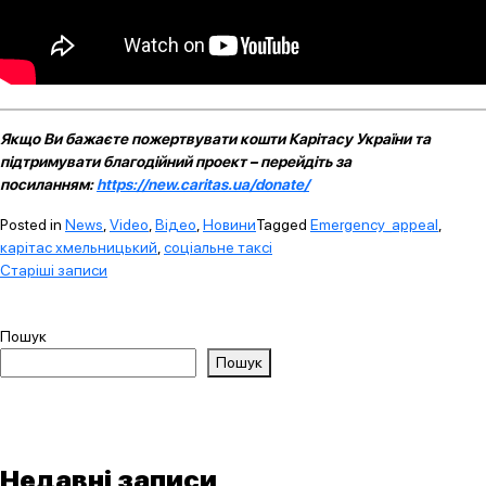
Якщо Ви бажаєте пожертвувати кошти Карітасу України та
підтримувати благодійний проект – перейдіть за
посиланням:
https://new.caritas.ua/donate/
Posted in
News
,
Video
,
Відео
,
Новини
Tagged
Emergency_appeal
,
карітас хмельницький
,
соціальне таксі
Навігація
Старіші записи
за
записами
Пошук
Пошук
Недавні записи