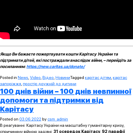
Якщо Ви бажаєте пожертвувати кошти Карітасу України та
підтримати дітей, які постраждали внаслідок війни, – перейдіть за
посиланням:
https://new.caritas.ua/donate/
Posted in
News
,
Video
,
Відео
,
Новини
Tagged
карітас дітям
,
карітас
запоріжжя
,
простір дружній до дитини
100 днів війни – 100 днів невпинної
допомоги та підтримки від
Карітасу
Posted on
03.06.2022
by
csm_admin
В реагуванні Карітасу України на масштабну гуманітарну кризу,
спричинену війною задіяні:
31 осередок Карітасу, 92 парафії