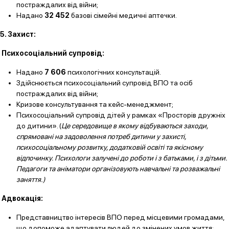
постраждалих від війни;
Надано
32 452
базові сімейні медичні аптечки.
5. Захист:
Психосоціальний супровід:
Надано
7 606
психологічних консультацій.
Здійснюється психосоціальний супровід ВПО та осіб
постраждалих від війни;
Кризове консультування та кейс-менеджмент;
Психосоціальний супровід дітей у рамках «Просторів дружніх
до дитини». (
Це середовище
в якому відбуваються заходи,
спрямовані на задоволення потреб дитини у захисті,
психосоціальному розвитку, додатковій освіті та якісному
відпочинку.
Психологи залучені до роботи і з батьками, і з дітьми.
Педагоги та аніматори організовують навчальні та розважальні
заняття.)
Адвокація:
Представництво інтересів ВПО перед місцевими громадами,
що допоможе адаптувати людей до змінених умов життя;