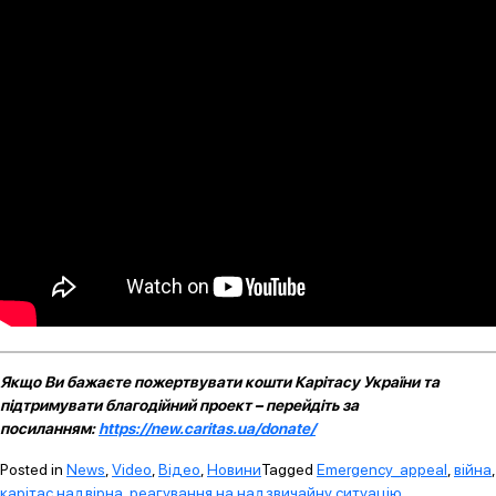
Якщо Ви бажаєте пожертвувати кошти Карітасу України та
підтримувати благодійний проект – перейдіть за
посиланням:
https://new.caritas.ua/donate/
Posted in
News
,
Video
,
Відео
,
Новини
Tagged
Emergency_appeal
,
війна
,
карітас надвірна
,
реагування на надзвичайну ситуацію