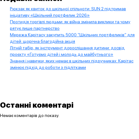
Рюкзак як квиток до шкільної спільноти: SUN 2 підтримав
ініціативу «Шкільний портфелик 2026»
Протидія торгівлі людьми: як війна змінила виклики та чому
рятує лише партнерство
Мережа Карітасу закупить 5000 “Шкільних портфеликів” для
дітей: щорічна благодійна акція
Літній табір, як інструмент дорослішання дитини: досвід
проєкту «Готуємо дітей і молодь до майбутнього»
Знання і навички, яких немає в шкільних підручниках: Карітас
змінює підхід до роботи з підлітками
Останні коментарі
Немає коментарів до показу.