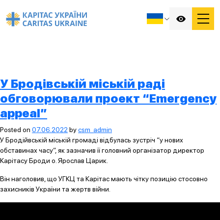
У Бродівській міській раді
обговорювали проект “Emergency
appeal”
Posted on
07.06.2022
by
csm_admin
У Бродійвській міській громаді відбулась зустріч “у нових
обставинах часу”, як зазначив її головний організатор директор
Карітасу Броди о. Ярослав Царик.
Він наголовив, що УГКЦ та Карітас мають чітку позицію стосовно
захисників України та жертв війни.