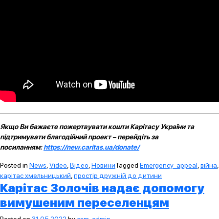
Якщо Ви бажаєте пожертвувати кошти Карітасу України та
підтримувати благодійний проект – перейдіть за
посиланням:
https://new.caritas.ua/donate/
Posted in
News
,
Video
,
Відео
,
Новини
Tagged
Emergency_appeal
,
війна
,
карітас хмельницький
,
простір дружній до дитини
Карітас Золочів надає допомогу
вимушеним переселенцям