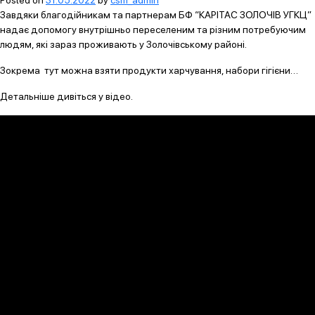
Posted on
31.05.2022
by
csm_admin
Завдяки благодійникам та партнерам БФ “КАРІТАС ЗОЛОЧІВ УГКЦ”
надає допомогу внутрішньо переселеним та різним потребуючим
людям, які зараз проживають у Золочівському районі.
Зокрема тут можна взяти продукти харчування, набори гігієни…
Детальніше дивіться у відео.