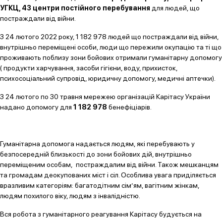
УГКЦ, 43 центри постійного перебування
для людей, що
постраждали від війни.
З 24 лютого 2022 року, 1 182 978 людей що постраждали від війни,
внутрішньо переміщені особи, люди що пережили окупацію та ті що
проживають поблизу зони бойових отримали гуманітарну допомогу
( продукти харчування, засоби гігієни, воду, прихисток,
психосоціальний супровід, юридичну допомогу, медичні аптечки).
З 24 лютого по 30 травня мережею організацій Карітасу України
надано допомогу для
1 182 978
бенефіціарів.
Гуманітарна допомога надається людям, які перебувають у
безпосередній близькості до зони бойових дій, внутрішньо
переміщеним особам, постраждалим від війни. Також мешканцям
та громадам деокупованих міст і сіл. Особлива увага приділяється
вразливим категоріям: багатодітним сім’ям, вагітним жінкам,
людям похилого віку, людям з інвалідністю.
Вся робота з гуманітарного реагування Карітасу будується на