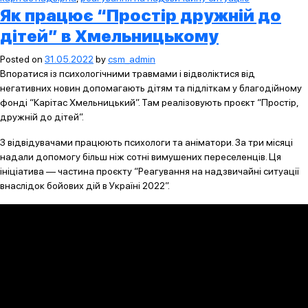
Як працює “Простір дружній до
дітей” в Хмельницькому
Posted on
31.05.2022
by
csm_admin
Впоратися із психологічними травмами і відволіктися від
негативних новин допомагають дітям та підліткам у благодійному
фонді “Карітас Хмельницький”. Там реалізовують проєкт “Простір,
дружній до дітей”.
З відвідувачами працюють психологи та аніматори. За три місяці
надали допомогу більш ніж сотні вимушених переселенців. Ця
ініціатива — частина проєкту “Реагування на надзвичайні ситуації
внаслідок бойових дій в Україні 2022”.