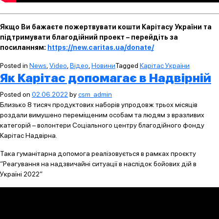
Якщо Ви бажаєте пожертвувати кошти Карітасу України та
підтримувати благодійний проект – перейдіть за
посиланням:
https://new.caritas.ua/donate/
Posted in
News
,
Video
,
Відео
,
Новини
Tagged
Карітас України
Як Карітас допомагає в Надвірній
Posted on
02.06.2022
by
csm_admin
Близько 8 тисяч продуктових наборів упродовж трьох місяців
роздали вимушено переміщеним особам та людям з вразливих
категорій – волонтери Соціального центру благодійного фонду
Карітас Надвірна.
Така гуманітарна допомога реалізовується в рамках проєкту
“Реагування на надзвичайні ситуації в наслідок бойових дій в
Україні 2022”