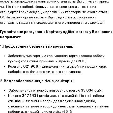
основі міжнародних гуманітарних стандартів. Вміст гуманітарних
чи гігієнічних наборів формується відповідно до технічних
стандартів і рекомендацій профільних кластерів, які очолюються
ООНівськими організаціями. Відповідно, це ж стосується і
стандартів надання психосоціального супроводу та адвокації.
Гуманітарне реагування Карітасу здійснюється у 5 основних
напрямках:
1. Продовольча безпека та харчування:
Забезпечуємо гарячим харчуванням (організовано роботу
кухонь) колективні приймальні пункти для ВПО;
Роздано
621 906
індивідуальних та сімейних продуктових
наборів і спеціального дитячого харчування;
2. Водозабезпечення, гігієна, санітарія:
Забезпечено питною бутильованою водою
33 034
осіб;
Надано
247 143
індивідуальні та сімейні гігієнічні набори,
спеціальні гігієнічні набори для людей з інвалідністю,
спеціальні гігієнічні набори для немовлят, спеціальні гігієнічні
набори для людей похилого віку (65+);