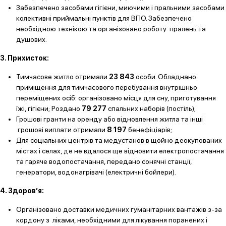
Забезпечено засобами гігієни, миючими і пральними засобами
колективні приймальні пунктів для ВПО. Забезпечено
необхідною технікою та організовано роботу пралень та
душових.
3. Прихисток:
Тимчасове житло отримали
23 843
особи. Обладнано
приміщення для тимчасового перебування внутрішньо
переміщених осіб: організовано місця для сну, приготування
їжі, гігієни; Роздано
79 277
спальних наборів (постіль);
Грошові гранти на оренду або відновлення житла та інші
грошові виплати отримали
8 197
бенефіціарів;
Для соціальних центрів та медустанов в щойно деокупованих
містах і селах, де не вдалося ще відновити електропостачання
та гаряче водопостачання, передано сонячні станції,
генератори, водонагрівачі (електричні бойлери).
4. Здоров’я:
Організовано доставки медичних гуманітарних вантажів з-за
кордону з ліками, необхідними для лікування поранених і