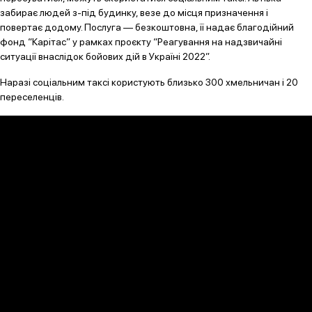
забирає людей з-під будинку, везе до місця призначення і
повертає додому. Послуга — безкоштовна, її надає благодійний
фонд “Карітас” у рамках проєкту “Реагування на надзвичайні
ситуації внаслідок бойових дій в Україні 2022”.
Наразі соціальним таксі користують близько 300 хмельничан і 20
переселенців.