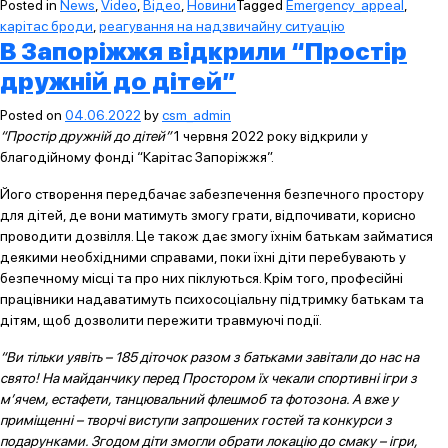
Posted in
News
,
Video
,
Відео
,
Новини
Tagged
Emergency_appeal
,
карітас броди
,
реагування на надзвичайну ситуацію
В Запоріжжя відкрили “Простір
дружній до дітей”
Posted on
04.06.2022
by
csm_admin
“Простір дружній до дітей”
1 червня 2022 року відкрили у
благодійному фонді “Карітас Запоріжжя”.
Його створення передбачає забезпечення безпечного простору
для дітей, де вони матимуть змогу грати, відпочивати, корисно
проводити дозвілля. Це також дає змогу їхнім батькам займатися
деякими необхідними справами, поки їхні діти перебувають у
безпечному місці та про них піклуються. Крім того, професійні
працівники надаватимуть психосоціальну підтримку батькам та
дітям, щоб дозволити пережити травмуючі події.
“Ви тільки уявіть – 185 діточок разом з батьками завітали до нас на
свято! На майданчику перед Простором їх чекали спортивні ігри з
м’ячем, естафети, танцювальний флешмоб та фотозона. А вже у
приміщенні – творчі виступи запрошених гостей та конкурси з
подарунками. Згодом діти змогли обрати локацію до смаку – ігри,