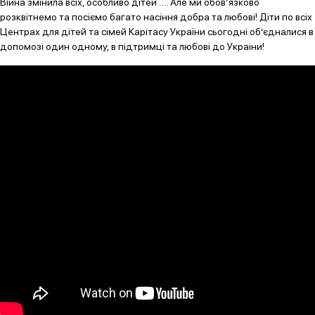
Війна змінила всіх, особливо дітей …. Але ми обов’язково
розквітнемо та посіємо багато насіння добра та любові! Діти по всіх
Центрах для дітей та сімей Карітасу України сьогодні об’єдналися в
допомозі один одному, в підтримці та любові до Украіни!