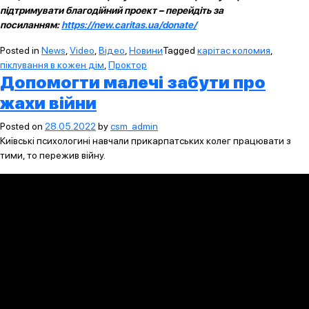
підтримувати благодійний проект – перейдіть за
посиланням:
https://new.caritas.ua/donate/
Posted in
News
,
Video
,
Відео
,
Новини
Tagged
карітас коломия
,
піклування в кожен дім
,
Проктор
Допомогти малечі забути про
жахи війни
Posted on
28.05.2022
by
csm_admin
Київські психологині навчали прикарпатських колег працювати з
тими, то пережив війну.