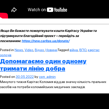
Якщо Ви бажаєте пожертвувати кошти Карітасу України та
підтримувати благодійний проект – перейдіть за
посиланням:
https://new.caritas.ua/donate/
Posted in
News
,
Video
,
Відео
,
Новини
Tagged
війна
,
ВПО
,
карітас
золочів
Допомагаємо один одному
тримати лінію добра
Posted on
30.05.2022
by
csm_admin
Минулого тижня Карітас Коломия віддав значну кількість пральних
засобів на потреби коломийських медичних закладів.