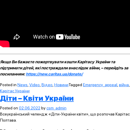
Якщо Ви бажаєте пожертвувати кошти Карітасу України та
підтримати дітей, які постраждали внаслідок війни, – перейдіть за
посиланням:
https://new.caritas.ua/donate/
Posted in
News
,
Video
,
Відео
,
Новини
Tagged
Emergency_appeal
,
війна
,
Карітас України
Діти – Квіти України
Posted on
02.06.2022
by
csm_admin
Всеукраїнський челендж «Діти-України квіти», що розпочав Карітас
Полтава.