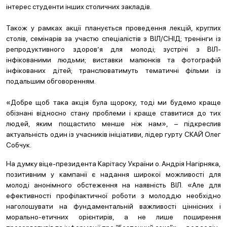
інтерес студенти інших столичних закладів.
Також у рамках акції планується проведення лекцій, круглих
столів, семінарів за участю спеціалістів з ВІЛ/СНІД; тренінги із
репродуктивного здоров’я для молоді; зустрічі з ВІЛ-
інфікованими людьми; виставки малюнків та фотографій
інфікованих дітей; транслюватимуть тематичні фільми із
подальшим обговоренням.
«Добре щоб така акція була щороку, тоді ми будемо краще
обізнані відносно стану проблеми і краще
ставитися до тих
людей, яким пощастило менше ніж нам», – підкреслив
актуальність один із учасників ініціативи, лідер гурту СКАЙ Олег
Собчук.
На думку віце-президента Карітасу України о. Андрія Нагірняка,
позитивним у кампанії є надання широкої можливості для
молоді анонімного обстеження на наявність ВІЛ. «Але для
ефективності профілактичної роботи з молоддю необхідно
наголошувати на фундаментальній важливості ціннісних і
морально-етичних орієнтирів, а не лише поширення