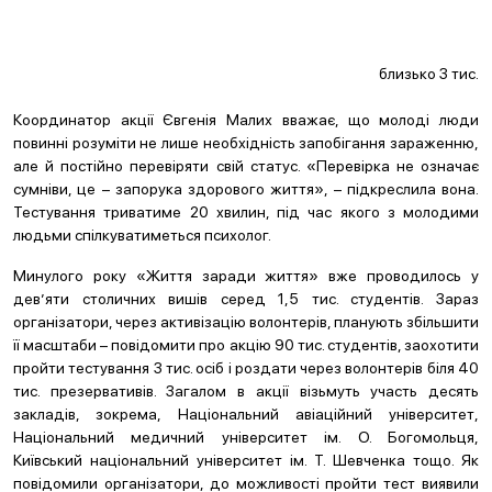
близько 3 тис.
Координатор акції Євгенія Малих вважає, що молоді люди
повинні розуміти не лише необхідність запобігання зараженню,
але й постійно перевіряти свій статус. «Перевірка не означає
сумніви, це – запорука здорового життя», – підкреслила вона.
Тестування триватиме 20 хвилин, під час якого з молодими
людьми спілкуватиметься психолог.
Минулого року «Життя заради життя» вже проводилось у
дев’яти столичних вишів серед 1,5 тис. студентів. Зараз
організатори, через активізацію волонтерів, планують збільшити
її масштаби – повідомити про акцію 90 тис. студентів, заохотити
пройти тестування 3 тис. осіб і роздати через волонтерів біля 40
тис. презервативів. Загалом в акції візьмуть участь десять
закладів, зокрема, Національний авіаційний університет,
Національний медичний університет ім. О. Богомольця,
Київський національний університет ім. Т. Шевченка тощо. Як
повідомили організатори, до можливості пройти тест виявили