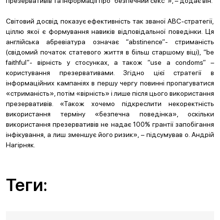
презервативів та інформації про “безпечний секс”», – додає він.
Світовий досвід показує ефективність так званої АВС-стратегії,
ціллю якої є формування навиків відповідальної поведінки. Ця
англійська абревіатура означає “abstinence”- стриманість
(свідомий початок статевого життя в більш старшому віці), “be
faithful”- вірність у стосунках, а також “use a condoms” –
користування презервативами. Згідно цієї стратегії в
інформаційних кампаніях в першу чергу повинні пропагуватися
«стриманість», потім «вірність» і лише після цього використання
презервативів. «Також хочемо підкреслити некоректність
використання терміну «безпечна поведінка», оскільки
використання презервативів не надає 100% грантії запобігання
інфікування, а лиш зменшує його ризик», – підсумував о. Андрій
Нагірняк.
Теги: