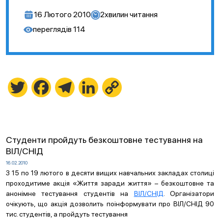
16 Лютого 2010
2
хвилин читання
переглядів
114
Twitter
Facebook
Telegram
LinkedIn
Copy
Link
Cтуденти пройдуть безкоштовне тестування на
ВІЛ/СНІД
16.02.2010
З 15 по 19 лютого в десяти вищих навчальних закладах столиці
проходитиме акція «Життя заради життя» – безкоштовне та
анонімне тестування студентів на
ВІЛ/СНІД
. Організатори
очікують, що акція дозволить поінформувати про ВІЛ/СНІД 90
тис. студентів, а пройдуть тестування