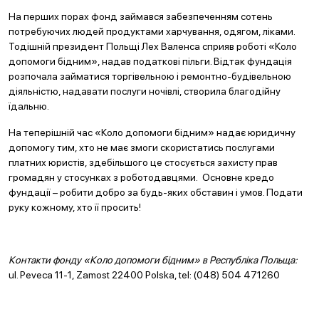
На перших порах фонд займався забезпеченням сотень
потребуючих людей продуктами харчування, одягом, ліками.
Тодішній президент Польщі Лех Валенса сприяв роботі «Коло
допомоги бідним», надав податкові пільги. Відтак фундація
розпочала займатися торгівельною і ремонтно-будівельною
діяльністю, надавати послуги ночівлі, створила благодійну
їдальню.
На теперішній час «Коло допомоги бідним» надає юридичну
допомогу тим, хто не має змоги скористатись послугами
платних юристів, здебільшого це стосується захисту прав
громадян у стосунках з роботодавцями. Основне кредо
фундації – робити добро за будь-яких обставин і умов. Подати
руку кожному, хто її просить!
Контакти фонду «Коло допомоги бідним» в Республіка Польща:
ul. Peveca 11-1, Zamost 22400 Polska, tel: (048) 504 471260