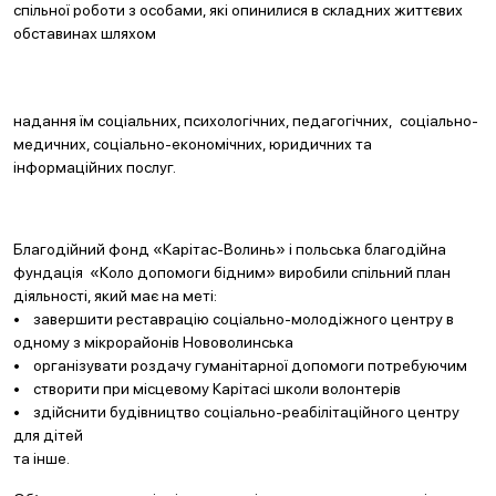
спільної роботи з особами, які опинилися в складних життєвих
обставинах шляхом
надання їм соціальних, психологічних, педагогічних, соціально-
медичних, соціально-економічних, юридичних та
інформаційних послуг.
Благодійний фонд «Карітас-Волинь» і польська благодійна
фундація «Коло допомоги бідним» виробили спільний план
діяльності, який має на меті:
• завершити реставрацію соціально-молодіжного центру в
одному з мікрорайонів Нововолинська
• організувати роздачу гуманітарної допомоги потребуючим
• створити при місцевому Карітасі школи волонтерів
• здійснити будівництво соціально-реабілітаційного центру
для дітей
та інше.