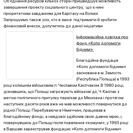
Об’єднання ресурсів кількох сторін пришвидшує можливість
завершення проекту соціального центру, що є нині
пріоритетним завданням для Карітасу на Волині.
Запрошуємо також усіх, хто в змозі підтримати й зробити
фінансовий внесок, долучитись до даної ініціативи.
Інформаційна довідка про
фонд «Коло допомоги
бідним»:
Благодійна фундація
«Коло допомоги бідним»
заснована в м. Замость
(Республіка Польща) в 1993
році колишнім військовим п. Чеславом Каспчаком. В 1980 році,
дізнавшись, що Польщі загрожують військові дії, Ч. Каспак з
метою політичного притулку переїхав до Мюнхена і протягом
наступних десяти років вже не мав можливості повернутися до
рідної Польщі. Перебуваючи в Німеччині, працював в
благодійному фонді, а невдовзі здійснив свою давню мрію, і,
повернувшись до Польщі після повалення «комуни», у 1993 році
в Варшаві зареєстрував фундацію «Коло допомоги бідним».