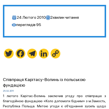
24 Лютого 2010
2
хвилин читання
переглядів
95
Twitter
Facebook
Telegram
LinkedIn
Copy
Link
Співпраця Карітасу-Волинь із польською
фундацією
25.02.2011
1 лютого Карітас-Волинь заключив угоду про співпрацю з
благодійною фундацією «Коло допомоги бідним» з м.Замость,
Республіка Польща. Метою угоди є об’єднання зусиль щодо