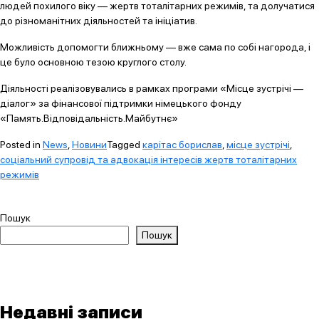
людей похилого віку — жертв тоталітарних режимів, та долучатися
до різноманітних діяльностей та ініціатив.
Можливість допомогти ближньому — вже сама по собі нагорода, і
це було основною тезою круглого столу.
Діяльності реалізовувались в рамках програми «Місце зустрічі —
діалог» за фінансової підтримки німецького фонду
«Память.Відповідальність.Майбутнє»
Posted in
News
,
Новини
Tagged
карітас борислав
,
місце зустрічі
,
соціальний супровід та адвокація інтересів жертв тоталітарних
режимів
Пошук
Пошук
Недавні записи