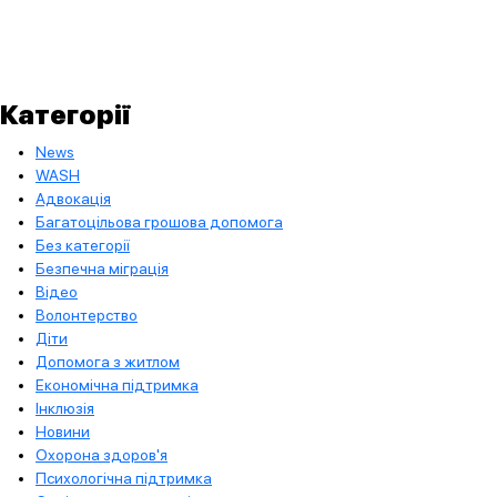
Категорії
News
WASH
Адвокація
Багатоцільова грошова допомога
Без категорії
Безпечна міграція
Відео
Волонтерство
Діти
Допомога з житлом
Економічна підтримка
Інклюзія
Новини
Охорона здоров'я
Психологічна підтримка