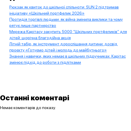
Рюкзак як квиток до шкільної спільноти: SUN 2 підтримав
ініціативу «Шкільний портфелик 2026»
Протидія торгівлі людьми: як війна змінила виклики та чому
рятує лише партнерство
Мережа Карітасу закупить 5000 “Шкільних портфеликів” для
дітей: щорічна благодійна акція
Літній табір, як інструмент дорослішання дитини: досвід
проєкту «Готуємо дітей і молодь до майбутнього»
Знання і навички, яких немає в шкільних підручниках: Карітас
змінює підхід до роботи з підлітками
Останні коментарі
Немає коментарів до показу.