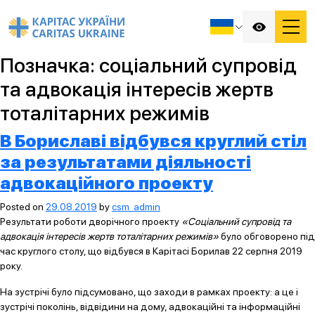
Позначка:
соціальний супровід
та адвокація інтересів жертв
тоталітарних режимів
В Бориславі відбувся круглий стіл
за результатами діяльності
адвокаційного проекту
Posted on
29.08.2019
by
csm_admin
Результати роботи дворічного проекту
«Соціальний супровід та
адвокація інтересів жертв тоталітарних режимів»
було обговорено під
час круглого столу, що відбувся в Карітасі Борилав 22 серпня 2019
року.
На зустрічі було підсумовано, що заходи в рамках проекту: а це і
зустрічі поколінь, відвідини на дому, адвокаційні та інформаційні