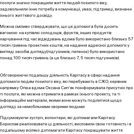
послуги значно покращили життя людей похилого віку,
задовольнили їхню потребу в комунікації, увазі, підтримці, визнанні
їхнього життєвого досвіду.
Можна сміливо стверджувати, що ця допомога була досить
вагомою: на купівлю солодощів, фруктів, інших продуктів
харчування під час відвідувань вдома було використано близько 57
тисяч гривень проектних коштів, на надання адресної допомоги у
вигляді засобів догляду(підгузників, пеленок) було використано
понад 100 тисяч гривень (а це близько 7, 5 тисяч підгузників).
Обговорюючи подальшу діяльність Карітасу в сфері надання
допомоги людям похилого віку, які перебувають в СЖО, керівник
напрямку Опіка вдома Оксана Сип’як поінформувала присутніх про
ті послуги, які можна отримати в рамках їхнього проекту, та ті
інформаційні матеріали, якими вони можуть поділитися щодо
догляду за немобільними хворими людьми.
Підсумовуючи зустріч, волонтери, які допомагали Карітасу
Борислав реалізовувати ці діяльності, висловили свою готовність і в
подальшому всіляко допомагати Карітасу покращувати життя