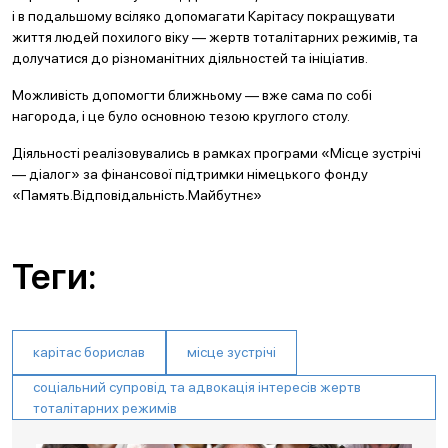
і в подальшому всіляко допомагати Карітасу покращувати
життя людей похилого віку — жертв тоталітарних режимів, та
долучатися до різноманітних діяльностей та ініціатив.
Можливість допомогти ближньому — вже сама по собі
нагорода, і це було основною тезою круглого столу.
Діяльності реалізовувались в рамках програми «Місце зустрічі
— діалог» за фінансової підтримки німецького фонду
«Память.Відповідальність.Майбутнє»
Теги:
карітас борислав
місце зустрічі
соціальний супровід та адвокація інтересів жертв
тоталітарних режимів