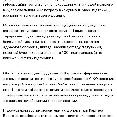
інформаційні послуги значно покращили життя людей похилого
віку, задовольнили їхню потребу в комунікації, увазі, підтримці,
визнанні їхнього життєвого досвіду.
Можна сміливо стверджувати, що ця допомога була досить
вагомою: на купівлю солодощів, фруктів, інших продуктів
харчування під час відвідувань вдома було використано
близько 57 тисяч гривень проектних коштів, на надання
адресної допомоги у вигляді засобів догляду(підгузників,
пеленок) було використано понад 100 тисяч гривень (а це
близько 7, 5 тисяч підгузників).
Обговорюючи подальшу діяльність Карітасу в сфері надання
допомоги людям похилого віку, які перебувають в СЖО, керівник
напрямку Опіка вдома Оксана Сип’як поінформувала присутніх
про ті послуги, які можна отримати в рамках їхнього проекту, та
ті інформаційні матеріали, якими вони можуть поділитися щодо
догляду за немобільними хворими людьми.
Підсумовуючи зустріч, волонтери, які допомагали Карітасу
Борислав реалізовувати ці діяльності, висловили свою готовність