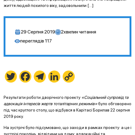
життя людей похилого віку, задовольнили […]
29 Серпня 2019
2
хвилин читання
переглядів
117
Twitter
Facebook
Telegram
LinkedIn
Copy
Link
Результати роботи дворічного проекту
«Соціальний супровід та
адвокація інтересів жертв тоталітарних режимів»
було обговорено
під час круглого столу, що відбувся в Карітасі Борилав 22 серпня
2019 року.
На зустрічі було підсумовано, що заходи в рамках проекту: а це і
зустрічі поколінь, відвідини на дому, адвокаційні та