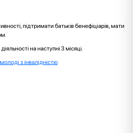
вності, підтримати батьків бенефіціарів, мати
ом.
іяльності на наступні 3 місяці.
молоді з інвалідністю