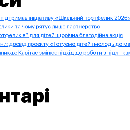
си
2 підтримав ініціативу «Шкільний портфелик 2026
иклики та чому рятує лише партнерство
тфеликів” для дітей: щорічна благодійна акція
ини: досвід проєкту «Готуємо дітей і молодь до 
чниках: Карітас змінює підхід до роботи з підлітк
нтарі