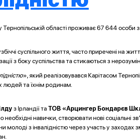
 Тернопільській області проживає 67 644 особи з 
біччі суспільного життя, часто приречені на життя 
ації з боку суспільства та стикаються з нерозумі
лідністю
», який реалізовувався Карітасом Тернопі
х людей та їхнім родинам.
ілду
з Ірландії та
ТОВ «Арцингер Бондарєв Шкл
необхідні навички, створювати нові соціальні зв
ни молоді з інвалідністю через участь у заходах 
ан.