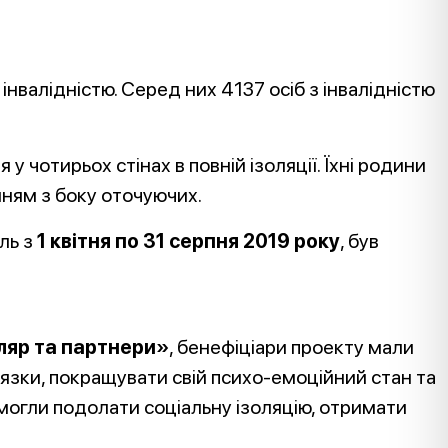
інвалідністю. Серед них 4137 осіб з інвалідністю
у чотирьох стінах в повній ізоляції. Їхні родини
нням з боку оточуючих.
ль з
1 квітня по 31 серпня 2019 року
, був
яр та партнери»
, бенефіціари проекту мали
’язки, покращувати свій психо-емоційний стан та
змогли подолати соціальну ізоляцію, отримати