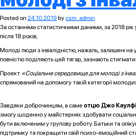
Posted on
24.10.2019
by
csm_admin
За останніми статистичними даними, за 2018 рік у
після 18 років;
Молоді люди з інвалідністю, нажаль, залишені на уз
повністю поділяють цей тягар, зазнають стигматиз
Проект
«
Соціальне середовище для молоді з інва
спрямований на допомогу такій категорії молоди
Завдяки доброчинцям, а саме
отцю Джо Каулф
змогу щоденно у майстернях здобувати соціально 
бути включеним у групову роботу. Батьки та опіку
підтримку та покращити свій психо-емоційний ст