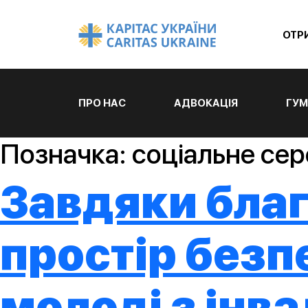
ОТР
ПРО НАС
АДВОКАЦІЯ
ГУМ
Позначка:
соціальне сер
Завдяки благ
простір безп
молоді з інв