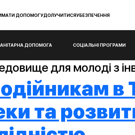
ИМАТИ ДОПОМОГУ
ДОЛУЧИТИСЯ
УБЕЗПЕЧЕННЯ
АНІТАРНА ДОПОМОГА
СОЦІАЛЬНІ ПРОГРАМИ
едовище для молоді з ін
одійникам в Т
еки та розвит
алідністю