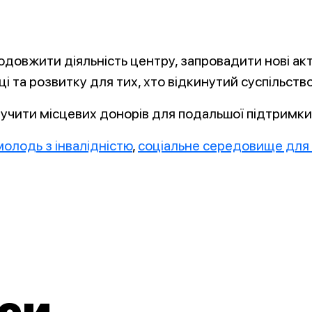
овжити діяльність центру, запровадити нові акти
ці та розвитку для тих, хто відкинутий суспільств
учити місцевих донорів для подальшої підтримки д
молодь з інвалідністю
,
соціальне середовище для 