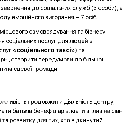
 звернення до соціальних служб (3 особи), а
ду емоційного вигорання. – 7 осіб.
 місцевого самоврядування та бізнесу
я соціальних послуг для людей з
слуг «
соціального таксі
») та
рні, створити передумови до більшої
они місцевої громади.
жливість продовжити діяльність центру,
ати батьків бенефіціарів, мати вплив на рівні
 та розвитку для тих, хто відкинутий