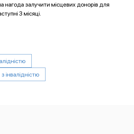
ла нагода залучити місцевих донорів для
ступні 3 місяці.
алідністю
з інвалідністю