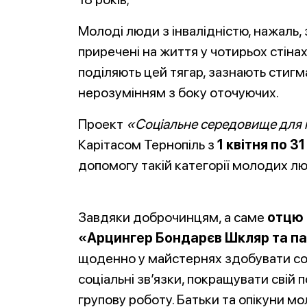
Молоді люди з інвалідністю, нажаль, 
приречені на життя у чотирьох стінах 
поділяють цей тягар, зазнають стигма
нерозумінням з боку оточуючих.
Проект
«
Соціальне середовище для м
Карітасом Тернопіль з
1 квітня по 3
допомогу такій категорії молодих лю
Завдяки доброчинцям, а саме
отцю
«Арцингер Бондарєв Шкляр та п
щоденно у майстернях здобувати соц
соціальні зв’язки, покращувати свій
групову роботу. Батьки та опікуни мо