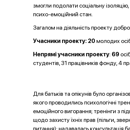
змогли подолати соціальну ізоляцію,
психо-емоційний стан.
Загалом на діяльність проекту добр
Учасники проекту: 20
молодих осіб 
Непрямі учасники проекту
:
69
осіб
студентів, 31 працівників фонду, 4 пр
Для батьків та опікунів було організ
якого проводились психологічні трені
емоційного вигорання; тренінги з пі
щодо захисту їхніх прав (пільги, зве
питання); надавалась консультація 