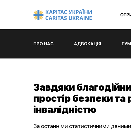
ОТР
ПРО НАС
АДВОКАЦІЯ
ГУМ
Завдяки благодійни
простір безпеки та 
інвалідністю
За останніми статистичними даними, 