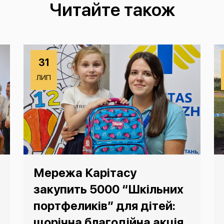
Читайте також
31
ЛИП
Мережа Карітасу
закупить 5000 “Шкільних
портфеликів” для дітей:
щорічна благодійна акція