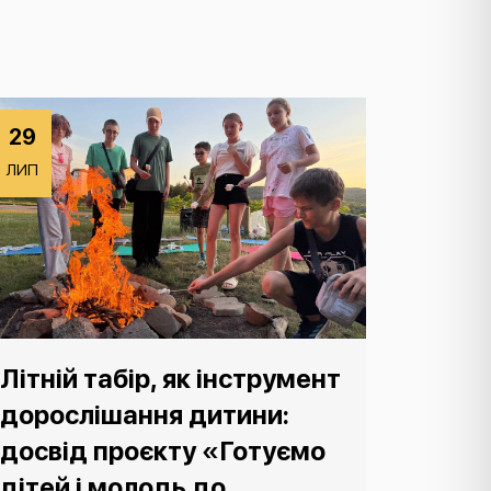
29
ЛИП
Літній табір, як інструмент
дорослішання дитини:
досвід проєкту «Готуємо
дітей і молодь до