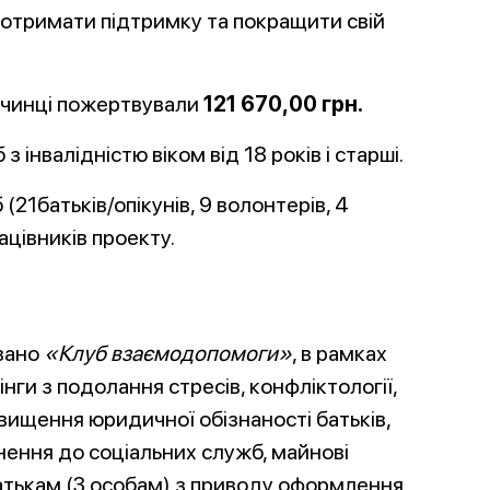
 отримати підтримку та покращити свій
очинці пожертвували
121 670,00 грн.
з інвалідністю віком від 18 років і старші.
 (21батьків/опікунів, 9 волонтерів, 4
ацівників проекту.
овано
«Клуб взаємодопомоги»
, в рамках
нги з подолання стресів, конфліктології,
двищення юридичної обізнаності батьків,
рнення до соціальних служб, майнові
батькам (3 особам) з приводу оформлення