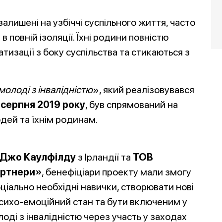
залишені на узбіччі суспільного життя, часто
в повній ізоляції. Їхні родини повністю
тизації з боку суспільства та стикаються з
олоді з інвалідністю
», який реалізовувався
1 серпня 2019 року
, був спрямований на
дей та їхнім родинам.
 Джо Каулфілду
з Ірландії та
ТОВ
артнери»
, бенефіціари проекту мали змогу
іально необхідні навички, створювати нові
 психо-емоційний стан та бути включеним у
лоді з інвалідністю через участь у заходах