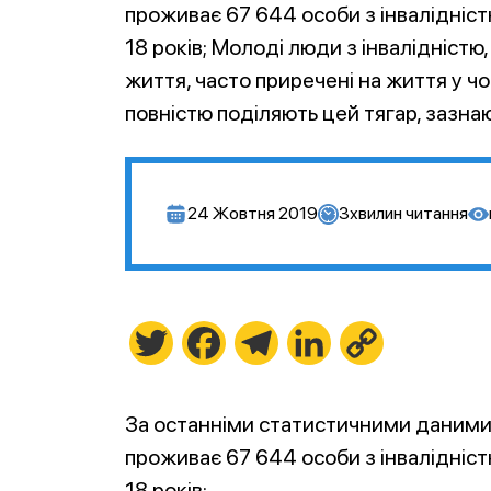
проживає 67 644 особи з інвалідністю
18 років; Молоді люди з інвалідністю,
життя, часто приречені на життя у чот
повністю поділяють цей тягар, зазнаю
24 Жовтня 2019
3
хвилин читання
Twitter
Facebook
Telegram
LinkedIn
Copy
Link
За останніми статистичними даними, 
проживає 67 644 особи з інвалідністю
18 років;