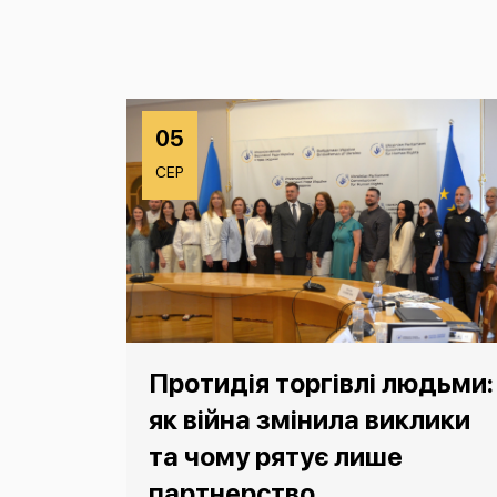
05
СЕР
Протидія торгівлі людьми:
як війна змінила виклики
та чому рятує лише
партнерство