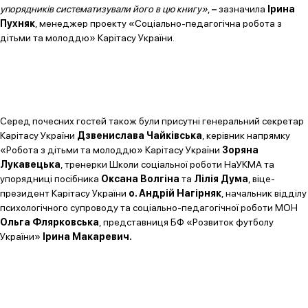
упорядників систематизували його в цю книгу»
,
–
зазначила
Ірина
Пухняк
, менеджер проекту «Соціально-педагогічна робота з
дітьми та молоддю» Карітасу України.
Серед почесних гостей також були присутні генеральний секретар
Карітасу України
Дзвенислава Чайківська
, керівник напрямку
«Робота з дітьми та молоддю» Карітасу України
Зоряна
Лукавецька
, тренерки Школи соціальної роботи НаУКМА та
упорядниці посібника
Оксана Волгіна
та
Лілія Дума
, віце-
президент Карітасу України
о. Андрій Нагірняк
, начальник відділу
психологічного супроводу та соціально-педагогічної роботи МОН
Ольга Флярковська
, представниця БФ «Розвиток футболу
України»
Ірина Макаревич.