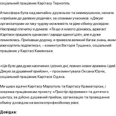
соціальний працівник Карітасу Тернопіль.
Атмосфера була надзвичайно дружньою та невимушеною, неначе
«приїхали до далеких родичів»
, за словами учасників.
«Дякую
організаторам за таку чудову можливість та ідею обміну досвідом.
Насправді спочатку я думала: «Та що я нового дізнаюсь, адже всі
Карітаси працюють однаково і заради єдиної цілі», але я дуже
помилялась. Приїхавши додому, я привезла великий багаж знань, яким
вже кортить поділитись»,
– коментує Вікторія Тущенко, соціальний
працівник у Карітасі Камянське.
«Це було два дуже насичених і різних дні, повних нових вражень і ідей.
Дякую за душевний прийом»,
– прокоментувала Оксана Юрчік,
соціальний працівник Карітасe Одеса.
Ми щиро вдячні Карітасу Маріуполь та Карітасу Краматорськ, і
зокрема працівникам проекту
«Простір підтримки»
та дитячого
центру, за дійсно душевний прийом, організацію та проведення
обміну досвідом на високопрофесійному рівні.
Довідка: