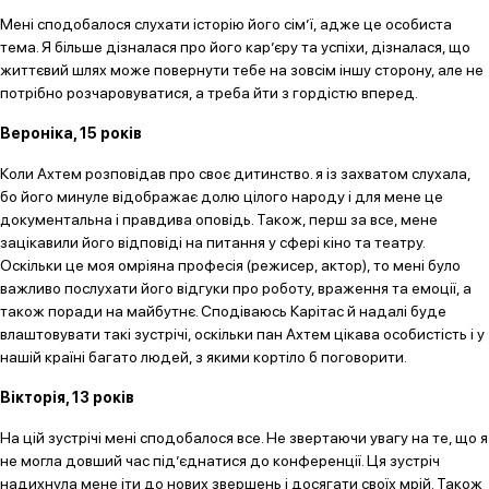
Мені сподобалося слухати історію його сім’ї, адже це особиста
тема. Я більше дізналася про його кар’єру та успіхи, дізналася, що
життєвий шлях може повернути тебе на зовсім іншу сторону, але не
потрібно розчаровуватися, а треба йти з гордістю вперед.
Вероніка, 15 років
Коли Ахтем розповідав про своє дитинство. я із захватом слухала,
бо його минуле відображає долю цілого народу і для мене це
документальна і правдива оповідь. Також, перш за все, мене
зацікавили його відповіді на питання у сфері кіно та театру.
Оскільки це моя омріяна професія (режисер, актор), то мені було
важливо послухати його відгуки про роботу, враження та емоції, а
також поради на майбутнє. Сподіваюсь Карітас й надалі буде
влаштовувати такі зустрічі, оскільки пан Ахтем цікава особистість і у
нашій країні багато людей, з якими кортіло б поговорити.
Вікторія, 13 років
На цій зустрічі мені сподобалося все. Не звертаючи увагу на те, що я
не могла довший час під’єднатися до конференції. Ця зустріч
надихнула мене іти до нових звершень і досягати своїх мрій. Також