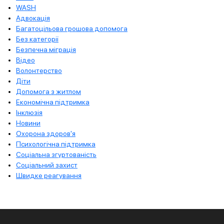
WASH
Адвокація
Багатоцільова грошова допомога
Без категорії
Безпечна міграція
Відео
Волонтерство
Діти
Допомога з житлом
Економічна підтримка
Інклюзія
Новини
Охорона здоров'я
Психологічна підтримка
Соціальна згуртованість
Соціальний захист
Швидке реагування