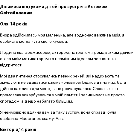
Ділимося відгуками дітей про зустріч з Ахтемом
Сеітаблаєвим
.
Оля, 14 років
Вчора здійснилась моя маленька, але водночас важлива мрія, я
особисто могла чути свого кумира.
Людина яка є режисером, актором, патріотом, громадським діячем
стала моїм мотиватором та незмінним ідеалом чесності та
відкритості.
Мої два питання стосувались певних речей, які надихають та
змушують не здаватися цьому чоловікові. Відповідь на них, була
дійсно важлива для мене, і я не розчарувалась. Слова, які він
промовляв викарбувалися в моїй пам’яті і залишилися не просто
спогадом, а дещо набагато більшим.
Я неймовірно вдячна вам за таку зустріч, вона справді була
особлива. Наостанок скажу: Алга!
Вікторія,14 років