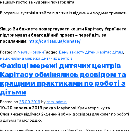
нашому гостю за чудовий початок літа
Віртуальні зустрічі дітей та підлітків із відомими людьми тривають.
Якщо Ви бажаєте пожертвувати кошти Карітасу України та
підтримувати благодійний проект – перейдіть за
посиланням:
http://caritas.ua/donate/
Posted in
News
,
Новини
Tagged
День захисту дітей
,
карітас дітям
,
національна мережа дитячих центрів
Фахівці мережі дитячих центрів
Карітасу обмінялись досвідом та
кращими практиками по роботі з
дітьми
Posted on
25.09.2019
by
csm_admin
19-20 вересня 2019 року
у Маріуполі, Краматорську та
Слов’янську відбувся 2-денний обмін досвідом для колег по роботі
з дітьми та молоддю.