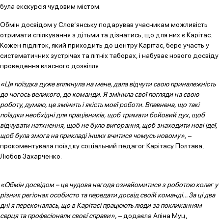
була екскурсія чудовим містом.
Обмін досвідом у Слов’янську подарував учасникам можливість
отримати спілкування з дітьми та дізнатись, що для них є Карітас.
Кожен підліток, який приходить до центру Карітас, бере участь у
систематичних зустрічах та літніх таборах, і набуває нового досвіду
проведення власного дозвілля.
«Ця поїздка дуже вплинула на мене, дала відчути свою приналежність
до чогось великого, до команди. Я змінила свої погляди на свою
роботу, думаю, це змінить і якість моєї роботи. Впевнена, що такі
поїздки необхідні для працівників, щоб тримати бойовий дух, щоб
відчувати натхнення, щоб не було вигорання, щоб знаходити нові ідеї,
щоб була змога на прикладі інших вчитися чомусь новому»,
–
прокоментувала поїздку соціальний педагог Карітасу Полтава,
Любов Захарченко.
«Обмін досвідом – це чудова нагода ознайомитися з роботою колег у
різних регіонах особисто та передати досвід своїй команді… За ці два
дні я переконалась, що в Карітасі працюють люди за покликанням
серця та професіонали своєї справи»,
– додаєла Аліна Муц,