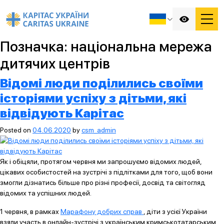
Позначка:
національна мережа
дитячих центрів
Відомі люди поділились своїми
історіями успіху з дітьми, які
відвідують Карітас
Posted on
04.06.2020
by
csm_admin
Як і обіцяли, протягом червня ми запрошуємо відомих людей,
цікавих особистостей на зустрічі з підлітками для того, щоб вони
змогли дізнатись більше про різні професії, досвід та світогляд
відомих та успішних людей.
1 червня, в рамках
Марафону добрих справ
, діти з усієї України
взяли участь в онлайн-зустрічі з українським кримськотатарським