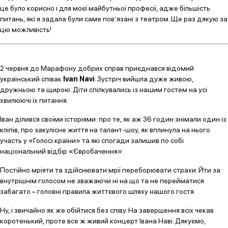
це було корисно і для моєї майбутньої професії, адже більшість
питань, які я задала були саме пов’язані з театром. Ще раз дякую за
цю можливість!
2 червня до Марафону добрих справ приєднався відомий
український співак
Ivan Navi
. Зустріч вийшла дуже живою,
дружньою та щирою. Діти спілкувались із нашим гостем на усі
хвилюючі їх питання.
Іван ділився своїми історіями: про те, як аж 36 годин знімали один із
кліпів, про закулісне життя на талант-шоу, як вплинула на нього
участь у «Голосі країни» та які спогади залишив по собі
національний відбір «Євробачення».
Постійно мріяти та здійснювати мрії переборювати страхи. Йти за
внутрішнім голосом не зважаючи ні на що та не перейматися
забагато – головні правила життєвого шляху нашого гостя.
Ну, і звичайно як же обійтися без співу. На завершення всіх чекав
коротенький, проте все ж живий концерт Івана Наві. Дякуємо,