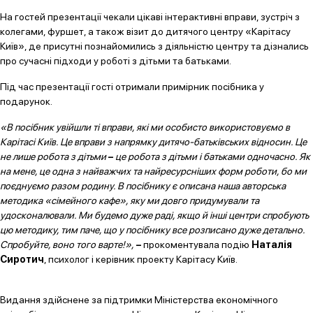
На гостей презентації чекали цікаві інтерактивні вправи, зустріч з
колегами, фуршет, а також візит до дитячого центру «Карітасу
Київ», де присутні познайомились з діяльністю центру та дізнались
про сучасні підходи у роботі з дітьми та батьками.
Під час презентації гості отримали примірник посібника у
подарунок.
«В посібник увійшли ті вправи, які ми особисто використовуємо в
Карітасі Київ. Це вправи з напрямку дитячо-батьківських відносин. Це
не лише робота з дітьми
–
це робота з дітьми і батьками одночасно. Як
на мене, це одна з найважчих та найресурсніших форм роботи, бо ми
поєднуємо разом родину. В посібнику є описана наша авторська
методика «сімейного кафе», яку ми довго придумували та
удосконалювали. Ми будемо дуже раді, якщо й інші центри спробують
цю методику, тим паче, що у посібнику все розписано дуже детально.
Спробуйте, воно того варте!»,
–
прокоментувала подію
Наталія
Сиротич
, психолог і керівник проекту Карітасу Київ.
Видання здійснене за підтримки Міністерства економічного