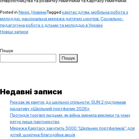
співробітництва та розвитку Німеччини та Карітасу Німеччини.
Posted in
News
,
Новини
Tagged
карітас дітям
,
мобільна робота з
молоддю
,
національна мережа дитячих центрів
,
Соціально-
педагогічна робота з дітьми та молоддю в Україні
Навігація
Новіші записи
за
записами
Пошук
Пошук
Недавні записи
Рюкзак як квиток до шкільної спільноти: SUN 2 підтримав
ініціативу «Шкільний портфелик 2026»
Протидія торгівлі людьми: як війна змінила виклики та чому
рятує лише партнерство
Мережа Карітасу закупить 5000 “Шкільних портфеликів” для
дітей: щорічна благодійна акція