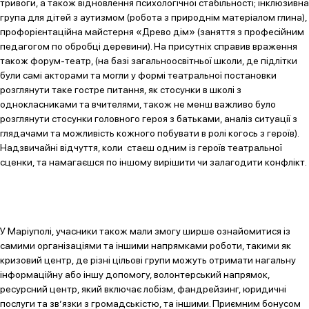
тривоги, а також відновлення психологічної стабільності; інклюзивна
група для дітей з аутизмом (робота з природнім матеріалом глина),
профорієнтаційна майстерня «Древо дім» (заняття з професійним
педагогом по обробці деревини). На присутніх справив враження
також форум-театр, (на базі загальноосвітньої школи, де підлітки
були самі акторами та могли у формі театральної постановки
розглянути таке гостре питання, як стосунки в школі з
однокласниками та вчителями, також не менш важливо було
розглянути стосунки головного героя з батьками, аналіз ситуації з
глядачами та можливість кожного побувати в ролі когось з героїв).
Надзвичайні відчуття, коли стаєш одним із героїв театральної
сценки, та намагаєшся по іншому вирішити чи залагодити конфлікт.
У Маріуполі, учасники також мали змогу ширше ознайомитися із
самими організаціями та іншими напрямками роботи, такими як
кризовий центр, де різні цільові групи можуть отримати нагальну
інформаційну або іншу допомогу, волонтерський напрямок,
ресурсний центр, який включає лобізм, фандрейзинг, юридичні
послуги та зв’язки з громадськістю, та іншими. Приємним бонусом