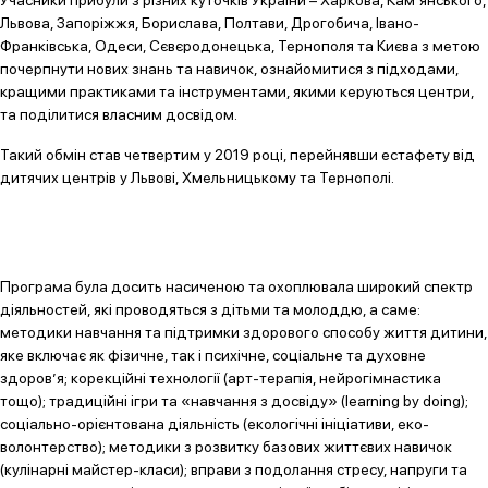
Учасники прибули з різних куточків України – Харкова, Кам’янського,
Львова, Запоріжжя, Борислава, Полтави, Дрогобича, Івано-
Франківська, Одеси, Сєвєродонецька, Тернополя та Києва з метою
почерпнути нових знань та навичок, ознайомитися з підходами,
кращими практиками та інструментами, якими керуються центри,
та поділитися власним досвідом.
Такий обмін став четвертим у 2019 році, перейнявши естафету від
дитячих центрів у Львові, Хмельницькому та Тернополі.
Програма була досить насиченою та охоплювала широкий спектр
діяльностей, які проводяться з дітьми та молоддю, а саме:
методики навчання та підтримки здорового способу життя дитини,
яке включає як фізичне, так і психічне, соціальне та духовне
здоров’я; корекційні технології (арт-терапія, нейрогімнастика
тощо); традиційні ігри та «навчання з досвіду» (learning by doing);
соціально-орієнтована діяльність (екологічні ініціативи, еко-
волонтерство); методики з розвитку базових життєвих навичок
(кулінарні майстер-класи); вправи з подолання стресу, напруги та