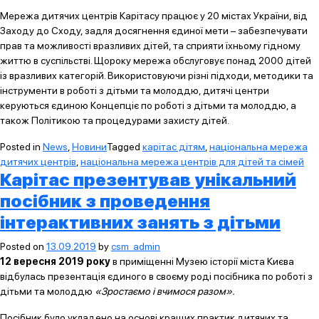
Мережа дитячих центрів Карітасу працює у 20 містах України, від
Заходу до Сходу, задля досягнення єдиної мети – забезпечувати
прав та можливості вразливих дітей, та сприяти їхньому гідному
життю в суспільстві. Щороку мережа обслуговує понад 2000 дітей
із вразливих категорій. Використовуючи різні підходи, методики та
інструменти в роботі з дітьми та молоддю, дитячі центри
керуються єдиною Концепціє по роботі з дітьми та молоддю, а
також Політикою та процедурами захисту дітей.
Posted in
News
,
Новини
Tagged
карітас дітям
,
національна мережа
дитячих центрів
,
національна мережа центрів для дітей та сімей
Карітас презентував унікальний
посібник з проведення
інтерактивних занять з дітьми
Posted on
13.09.2019
by
csm_admin
12 вересня 2019 року
в приміщенні Музею історії міста Києва
відбулась презентація єдиного в своєму роді посібника по роботі з
дітьми та молоддю
«Зростаємо і вчимося разом».
Посібник було укладено на основі кращих практик дитячих та