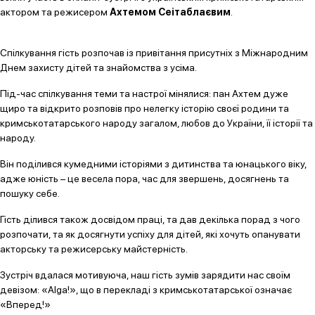
актором та режисером
Ахтемом Сеітаблаєвим
.
Спілкування гість розпочав із привітання присутніх з Міжнародним
Днем захисту дітей та знайомства з усіма.
Під-час спілкування теми та настрої мінялися: пан Ахтем дуже
щиро та відкрито розповів про нелегку історію своєї родини та
кримськотатарського народу загалом, любов до України, її історії та
народу.
Він поділився кумедними історіями з дитинства та юнацького віку,
адже юність – це весела пора, час для звершень, досягнень та
пошуку себе.
Гість ділився також досвідом праці, та дав декілька порад з чого
розпочати, та як досягнути успіху для дітей, які хочуть опанувати
акторську та режисерську майстерність.
Зустріч вдалася мотивуюча, наш гість зумів зарядити нас своїм
девізом: «Alga!», що в перекладі з кримськотатарської означає
«Вперед!»