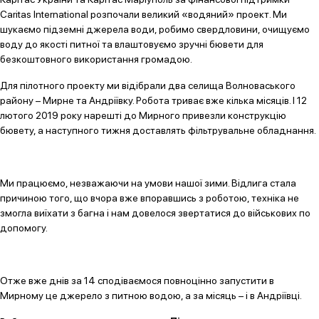
Caritas International розпочали великий «водяний» проект. Ми
шукаємо підземні джерела води, робимо свердловини, очищуємо
воду до якості питної та влаштовуємо зручні бювети для
безкоштовного використання громадою.
Для пілотного проекту ми відібрали два селища Волноваського
району – Мирне та Андріївку. Робота триває вже кілька місяців. І 12
лютого 2019 року нарешті до Мирного привезли конструкцію
бювету, а наступного тижня доставлять фільтрувальне обладнання.
Ми працюємо, незважаючи на умови нашої зими. Відлига стала
причиною того, що вчора вже впоравшись з роботою, техніка не
змогла виїхати з багна і нам довелося звертатися до військових по
допомогу.
Отже вже днів за 14 сподіваємося повноцінно запустити в
Мирному це джерело з питною водою, а за місяць – і в Андріївці.