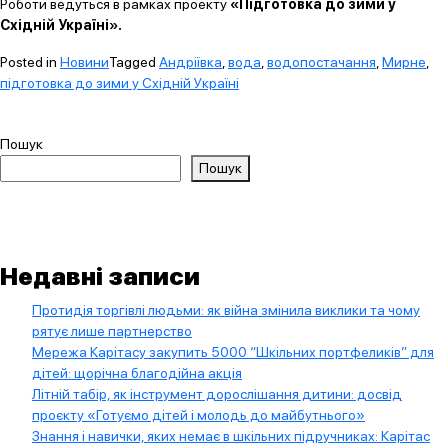
Роботи ведуться в рамках проекту
«Підготовка до зими у
Східній Україні».
Posted in
Новини
Tagged
Андріївка
,
вода
,
водопостачання
,
Мирне
,
підготовка до зими у Східній Україні
Пошук
Пошук
Недавні записи
Протидія торгівлі людьми: як війна змінила виклики та чому
рятує лише партнерство
Мережа Карітасу закупить 5000 “Шкільних портфеликів” для
дітей: щорічна благодійна акція
Літній табір, як інструмент дорослішання дитини: досвід
проєкту «Готуємо дітей і молодь до майбутнього»
Знання і навички, яких немає в шкільних підручниках: Карітас