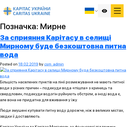
Позначка:
Мирне
За сприяння Карітасу в селищі
Мирному буде безкоштовна питна
вода
Posted on
18.02.2019
by
csm_admin
Більшість населених пунктів на лінії розмежування не мають питної
води з різних причин – подекуди вода «пішла» з криниць та
свердловин, подекуди водогін руйнують обстріли, а іноді вода є,
але вона не придатна для вживання у їжу.
Люди змушені купувати питну воду дорожче, ніж в великих містах,
звідки її доставляють.
Карітас України та Карітас Маріуполь за фінансової підтримки