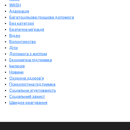
WASH
Адвокація
Багатоцільова грошова допомога
Без категорії
Безпечна міграція
Відео
Волонтерство
Діти
Допомога з житлом
Економічна підтримка
Інклюзія
Новини
Охорона здоров'я
Психологічна підтримка
Соціальна згуртованість
Соціальний захист
Швидке реагування