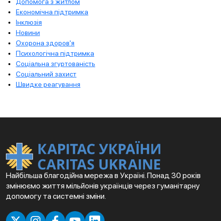
Допомога з житлом
Економічна підтримка
Інклюзія
Новини
Охорона здоров'я
Психологічна підтримка
Соціальна згуртованість
Соціальний захист
Швидке реагування
Найбільша благодійна мережа в Україні. Понад 30 років
змінюємо життя мільйонів українців через гуманітарну
допомогу та системні зміни.