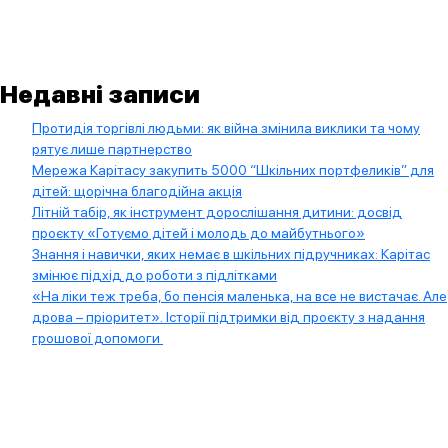
Недавні записи
Протидія торгівлі людьми: як війна змінила виклики та чому
рятує лише партнерство
Мережа Карітасу закупить 5000 “Шкільних портфеликів” для
дітей: щорічна благодійна акція
Літній табір, як інструмент дорослішання дитини: досвід
проєкту «Готуємо дітей і молодь до майбутнього»
Знання і навички, яких немає в шкільних підручниках: Карітас
змінює підхід до роботи з підлітками
«На ліки теж треба, бо пенсія маленька, на все не вистачає. Але
дрова – пріоритет». Історії підтримки від проєкту з надання
грошової допомоги