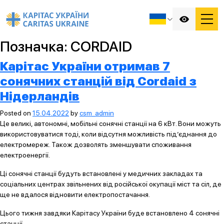
Позначка:
CORDAID
Карітас України отримав 7
сонячних станцій від Cordaid з
Нідерландів
Posted on
15.04.2022
by
csm_admin
Це великі, автономні, мобільні сонячні станції на 6 кВт. Вони можуть
використовуватися тоді, коли відсутня можливість під’єднання до
електромереж. Також дозволять зменшувати споживання
електроенергії.
Ці сонячні станції будуть встановлені у медичних закладах та
соціальних центрах звільнених від російської окупації міст та сіл, де
ще не вдалося відновити електропостачання.
Цього тижня завдяки Карітасу України буде встановлено 4 сонячні
станції.