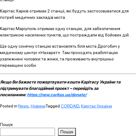
Карітас Харків отримає 2 станції, які будуть застосовуватися для
потреб медичних закладів міста.
Карітас Маріуполь отримає одну станцію, для забезпечення
електрикою населених пунктів, що постраждали від бойових дій.
Ще одну сонячну станцію встановлять біля міста Дрогобич у
медичному центрі «Назарет». Там проходять реабілітацію
узалежнені чоловіки та жінки, та проживають внутрішньо
переміщені особи.
Якщо Ви бажаєте пожертвувати кошти Карітасу України та
підтримувати благодійний проект – перейдіть за
посиланням:
https://new.caritas.ua/donate/
Posted in
News
,
Новини
Tagged
CORDAID
,
Карітас України
Пошук
Пошук