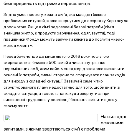
безперервність підтримки переселенців.
Згідно умов проекту, кожна сім’я, яка має дві і більше
проблемних ситуацій, може звернутися до осередку Карітасу за
допомогою. Якщо в сім’ї задоволені базові потреби (сім’я
знайшла житло, є продукти харчування, одяг, взуття), тоді
працівники Фонду можуть залучити клієнта до послуги «кейс-
менеджмент».
Передбачено, що до кінця лютого 2016 року послугою
скористається близько 500 сімей з числа внутрішньо
переміщених осіб, яким кейс-менеджер допоможе визначити
основні їх потреби, сильні сторони та сформувати план заходів
для виходу з складної ситуації. Зазвичай саме чітко
структурованого плану недостатньо для того, щоби вийти зі
складної ситуації, а також і знань, куди звернутися
при
виникненні труднощів
у
реалізації бажання змінити щось у
своєму житті
.
На сьогодні
основними
запитами, з якими звертаються сім’ї є проблеми