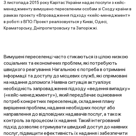
З листопада 2015 року Карітас України надає послуги з кейс-
менеджменту вимушено переселеним особам зі Сходу країни в
рамках проекту «Впровадження підходу «кейс-менеджмент»
в роботі з ВПО. Проект реалізовується у Києві, Одесі,
Краматорську, Дніпропетровську та Запоріжжі.
Вимушені переселенці часто стикаються із цілою низкою
соціальних та економічних проблем, які потребують
швидкого реагування. Нагальною є потреба в отриманні
інформації та доступу до місцевих служб, які спрямовані
на надання допомоги. Наявна ситуація актуалізує
необхідність запровадження підходу «ведення випадку»
(«кейс-менеджменту»), який передбачає оцінювання
потреб конкретних переселенців, складання плану
вирішення проблем, надання необхідних послуг або
направлення до відповідних надавачів послуг, а також
контроль за процесом їх надання. Такий інтегрований
підхід дозволяє отримувати швидкий доступ до наявних
послуг, підвищити ефективність їх надання і забезпечити