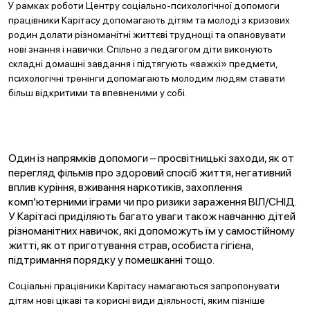
У рамках роботи Центру соціально-психологічної допомоги
працівники Карітасу допомагають дітям та молоді з кризових
родин долати різноманітні життєві труднощі та опановувати
нові знання і навички. Спільно з педагогом діти виконують
складні домашні завдання і підтягують «важкі» предмети,
психологічні тренінги допомагають молодим людям ставати
більш відкритими та впевненими у собі.
Один із напрямків допомоги – просвітницькі заходи, як от
перегляд фільмів про здоровий спосіб життя, негативний
вплив куріння, вживання наркотиків, захоплення
комп’ютерними іграми чи про ризики зараження ВІЛ/СНІД.
У Карітасі приділяють багато уваги також навчанню дітей
різноманітних навичок, які допоможуть їм у самостійному
житті, як от приготування страв, особиста гігієна,
підтримання порядку у помешканні тощо.
Соціальні працівники Карітасу намагаються запропонувати
дітям нові цікаві та корисні види діяльності, яким пізніше