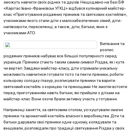
зможуть навчити своїх рідних та друзів. Нещодавно на базі БФ
«Карітас Івано-Франківськ УГКЦ» відбувся кулінарний майстер-
клас «Приготування різдвяних пряників та святкових коктейлів»,
учасниками якого стали діти з малозабезпечених сімей, діти-
напівсироти, переселенці, а також, діти, батьки, яких є
учасниками АТО.
Випікання та
розпис
різдвяних пряників набуває все більшої популярності серед
українців. Пряники стають таким самим символ Різдва, як і кутя
чи вертеп. Завдяки майстер-класу, діти отримали унікальну
можливість навчитися готувати тісто та пекти пряники, робити
кольорову солодку глазур, розписувати пряники та варити
святковий коктейль з корицею та прянощами. Не змогли встояти
перед приготуванням навіть батьки, які прийшли з дітьми на
майстер-клас. Вони охоче брали активну участь у готуванні.
Наприкінці заняття, за святковим столом, усі куштували смачні
пряники та ароматний коктейль власного виробництва. Діти та
батьки дарували свої пряники одне одному, колядували та
віншували, розповідали про традиції святкування Різдва у своїх