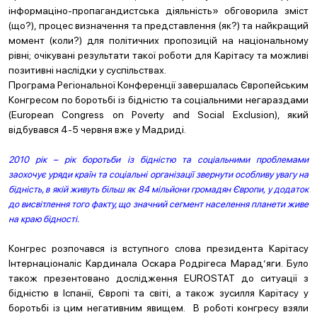
інформаціно-пропагандистська діяльність» обговорила зміст
(що?), процес визначення та представлення (як?) та найкращий
момент (коли?) для політичних пропозицій на національному
рівні; очікувані результати такої роботи для Карітасу та можливі
позитивні наслідки у суспільствах.
Програма Регіональної Конференції завершалась Європейським
Конгресом по боротьбі із бідністю та соціальними негараздами
(European Congress on Poverty and Social Exclusion), який
відбувався 4-5 червня вже у Мадриді.
2010 рік – рік боротьби із бідністю та соціальними проблемами
заохочує уряди країн та соціальні організації звернути особливу увагу на
бідність, в якій живуть більш як 84 мільйони громадян Європи, у додаток
до висвітлення того факту, що значний сегмент населення планети живе
на краю бідності.
Конгрес розпочався із вступного слова президента Карітасу
Інтернаціоналіс Кардинала Оскара Родрігеса Марад’яги. Було
також презентовано дослідження EUROSTAT до ситуації з
бідністю в Іспанії, Європі та світі, а також зусилля Карітасу у
боротьбі із цим негативним явищем. В роботі конгресу взяли