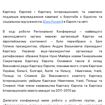
Карітасу Європи) і Карітасу Інтернаціоналіс та намічено
подальше впровадження кампанії з боротьби з бідністю та
соціальною відчуженістю (
Zero Poverty
) в Європі та світі.
В ході роботи Регіональної Конференції – найвищого
законодавчого органу мережі організацій Карітас на
європейському континенті – було переобрано о. Ерні
Гіллена президентом, обрано Андрія Васьковича (президент
Карітасу Україна) віце-президентом організації та
ратифіковано обрання Хорхе Нуно Майєра новим Генеральним
Секретарем Карітасу Європа. Оновився також й склад
Виконавчої ради Карітасу Європи, членами якого стали Карітаси
України, Бельгії, Болгарії, Англії та Уельсу, Німеччини, Італії,
Польщі та Словенії. До Виконавчого комітету Карітасу
Інтернаціоналіс увійшли Карітаси Німеччини, Італії, Польщі та
Словенії. Нові члени керівництва Карітасу Європа та Карітасу
Інтернаціоналіс мають мандат на 2011-2015 рр.
Делегати конференції мали роботу у робочих групах, де