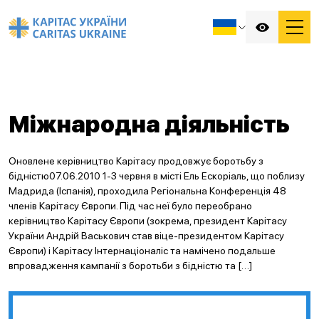
Міжнародна діяльність
Оновлене керівництво Карітасу продовжує боротьбу з
бідністю07.06.2010 1-3 червня в місті Ель Ескоріаль, що поблизу
Мадрида (Іспанія), проходила Регіональна Конференція 48
членів Карітасу Європи. Під час неї було переобрано
керівництво Карітасу Європи (зокрема, президент Карітасу
України Андрій Васькович став віце-президентом Карітасу
Європи) і Карітасу Інтернаціоналіс та намічено подальше
впровадження кампанії з боротьби з бідністю та […]