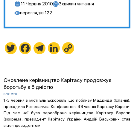
11 Червня 2010
3
хвилин читання
переглядів
122
Twitter
Facebook
Telegram
LinkedIn
Copy
Link
Оновлене керівництво Карітасу продовжує
боротьбу з бідністю
07.06.2010
1-3 червня в місті Ель Ескоріаль, що поблизу Мадрида (Іспанія),
проходила Регіональна Конференція 48 членів Карітасу Європи.
Під час неї було переобрано керівництво Карітасу Європи
(зокрема, президент Карітасу України Андрій Васькович став
віце-президентом