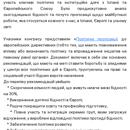
участь ключеві політичні та інституційні діячі з Іспанії та
Європейського Союзу. Було продискутовно аналіз
сьогоднішньої бідності та почуто пропозиції щодо майбутньої
роботи, яка стосується кожного з нас, в Іспанії, Європі та усьому
світі.
Учасники конгресу представили «
Політичні пропозиції
до
європейських директивних (тобто тих, що мають повноваження
впливу або визначають політику та впровадження ініціатив на
певному рівні) органів». Документ включає в себе сім основних
рекомендацій, що мають на меті ставити боротьбу із злиднями
у центрі всіх політичних дій в Європі, ґрунтуючись на праві та
соціальній участі бідних верств населення.
До переліку рекомендацій увійшло:
* Скорочення кількості людей, що живуть нижче межі бідності
на 30%;
* Викорінення дитячої бідності в Європі;
* Рішуче покращити освіту та професійну підготовку;
* Повна участь та інтеграція окремих груп, яким загрожує
відчуження, у вироблені відповідної політики протидії бідності;
* Забезпечення політики розвитку