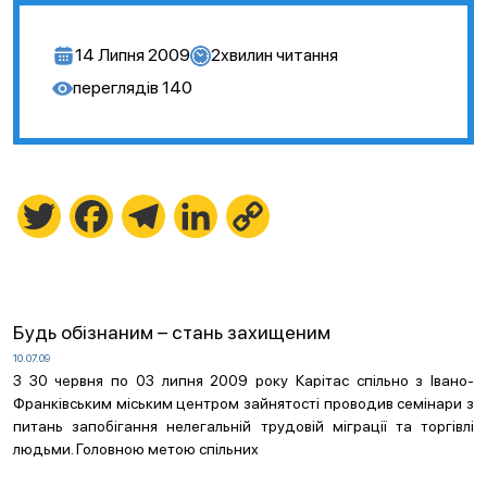
14 Липня 2009
2
хвилин читання
переглядів
140
Twitter
Facebook
Telegram
LinkedIn
Copy
Link
Будь обізнаним – стань захищеним
10.07.09
З 30 червня по 03 липня 2009 року Карітас спільно з Івано-
Франківським міським центром зайнятості проводив семінари з
питань запобігання нелегальній трудовій міграції та торгівлі
людьми. Головною метою спільних