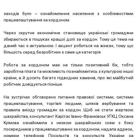
заходів було – ознайомлення населення з особливостями
працевлаштування за кордоном.
Через скрутне економічне становище українські громадяни
збираються в пошуках кращої долі за кордон. Тому ця тема на
даний час є актуальною. І акцент робиться на жінках, тому що
більшість серед безробітних є саме ця категорія.
Робота за кордоном має не тільки позитивний бік, тобто
заробітна плата та можливість познайомитись з культурою іншої
країни, а й досить багато підводних каменів, про які майбутній
робітник довідується пізніше.
На зустрічах обговорено питання правової системи, системи
працевлаштування, торгівлі людьми, шляхів вербування та
правила виїзду громадян за кордон. Щоб не стати жертвою
шахрайства, консультант Карітас Івано-Франківськ УГКЦ Оксана
Куімова ознайомила з низкою шахрайських схем з боку
посередників у працевлаштуванні за кордоном, надала адреси,
номери телефонів Посольств та консульств України за