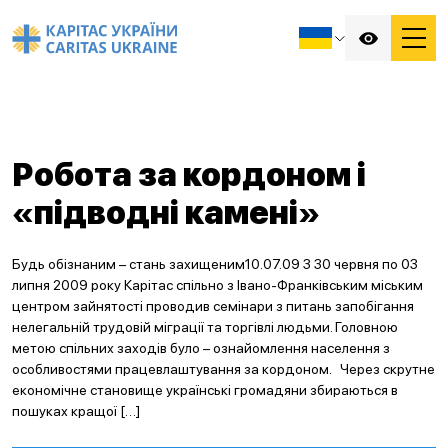
Робота за кордоном і
«підводні камені»
Будь обізнаним – стань захищеним10.07.09 З 30 червня по 03
липня 2009 року Карітас спільно з Івано-Франківським міським
центром зайнятості проводив семінари з питань запобігання
нелегальній трудовій міграції та торгівлі людьми. Головною
метою спільних заходів було – ознайомлення населення з
особливостями працевлаштування за кордоном. Через скрутне
економічне становище українські громадяни збираються в
пошуках кращої […]