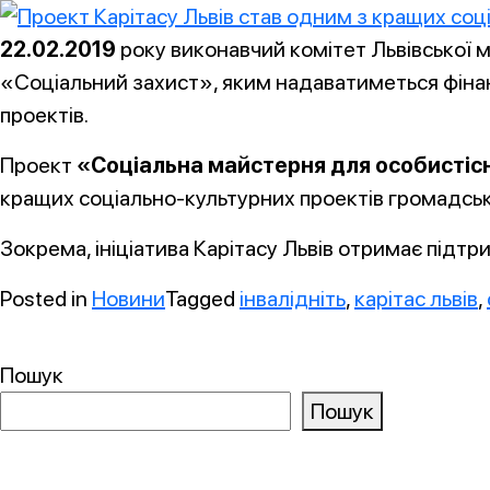
22.02.2019
року виконавчий комітет Львівської м
«Соціальний захист», яким надаватиметься фінан
проектів.
Проект
«Соціальна майстерня для особистісн
кращих соціально-культурних проектів громадськ
Зокрема, ініціатива Карітасу Львів отримає підтри
Posted in
Новини
Tagged
інвалідніть
,
карітас львів
,
Пошук
Пошук