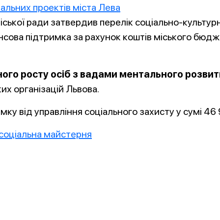
іської ради затвердив перелік соціально-культурн
сова підтримка за рахунок коштів міського бюдже
ого росту осіб з вадами ментального розви
их організацій Львова.
мку від управління соціального захисту у сумі 46 
соціальна майстерня