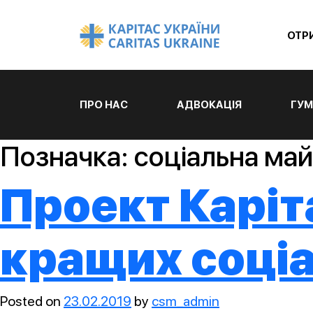
ОТР
ПРО НАС
АДВОКАЦІЯ
ГУМ
Позначка:
соціальна ма
Проект Каріт
кращих соціа
Posted on
23.02.2019
by
csm_admin