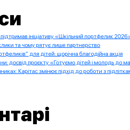
си
2 підтримав ініціативу «Шкільний портфелик 2026
иклики та чому рятує лише партнерство
тфеликів” для дітей: щорічна благодійна акція
ини: досвід проєкту «Готуємо дітей і молодь до 
чниках: Карітас змінює підхід до роботи з підлітк
нтарі