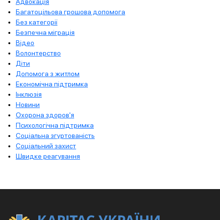
Адвокація
Багатоцільова грошова допомога
Без категорії
Безпечна міграція
Відео
Волонтерство
Діти
Допомога з житлом
Економічна підтримка
Інклюзія
Новини
Охорона здоров'я
Психологічна підтримка
Соціальна згуртованість
Соціальний захист
Швидке реагування