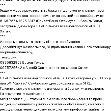
спільноті та людям, які потрапили у скрутні життєві обставини.
***
Якщо ж у вас є можливість та бажання допомогти спільноті, свої
пожертви можна перераховувати на ось цей картковий рахунок:
5168 7554 1625 6317 (ПриватБанк). Отримувач – Василь Голод,
заступник директора ГО «Спільнота взаємодопомоги «Наша
Хата».
***
Адреса магазину та центру нічного перебування:
Дрогобич, вул.Козловського, 81 (приміщення колишнього стаціонару
шкірвендиспансеру)
Телефони:
0985832953 Василь Голод
0975725642 о.Андрій Савка, директор «Наша Хата»
***
ГО «Спільнота взаємодопомоги «Наша Хата» створена у 2009 році
при БФ “Карітас” Самбірсько-дрогобицької єпархії УГКЦ.
Головною метою спільноти є допомагати безпритульним людям
інтегруватись у суспільство.
Місія організації – стати місцем спільного проживання та праці
людей, що опинились у важких життєвих обставинах, з метою їх
ресоціалізації через духовну, психологічну, профорієнтаційну та