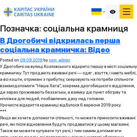
Позначка:
соціальна крамниця
В Дрогобичі відкрилась перша
соціальна крамничка: Відео
Posted on
09.09.2019
by
csm_admin
У Дрогобичі на вулиці Козловського відкрито першу в місті соціальну
крамничку. Тут продають вживані речі — одяг , взуття, і навіть меблі,
а всі кошти, отримані з прибутку, скеровують на потреби спільноти
взаємодопомоги “Наша Хата”, зокрема дрогобицького відділення,
де зараз проживають безхатьки, а взимку діє пункт обігріву та
нічліжка для людей, позбавлених даху над головою.
Урочисте відкриття крамниці відбулося 6 вересня 2019 року.
***
Якщо ви хочете допомогти спільноті, то можете приносити вживані
речі, які після відновлення будуть продаватися у цьому магазині.
Також ви можете купувати тут речі, і тим самим допомагати