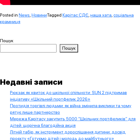
Posted in
News
,
Новини
Tagged
Карітас СДЄ
,
наша хата
,
соціальна
крамниця
Пошук
Пошук
Недавні записи
Рюкзак як квиток до шкільної спільноти: SUN 2 підтримав
ініціативу «Шкільний портфелик 2026»
Протидія торгівлі людьми: як війна змінила виклики та чому
рятує лише партнерство
Мережа Карітасу закупить 5000 “Шкільних портфеликів” для
дітей: щорічна благодійна акція
Літній табір, як інструмент дорослішання дитини: досвід
проєкту «Готуємо дітей і молодь до майбутнього»