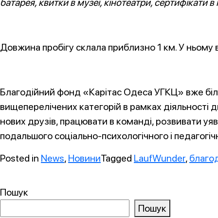
батарея, квитки в музеї, кінотеатри, сертифікати в
Довжина пробігу склала приблизно 1 км. У ньому 
Благодійний фонд «Карітас Одеса УГКЦ» вже біль
вищеперелічених категорій в рамках діяльності д
нових друзів, працювати в команді, розвивати уяв
подальшого соціально-психологічного і педагогіч
Posted in
News
,
Новини
Tagged
LaufWunder
,
благо
Пошук
Пошук