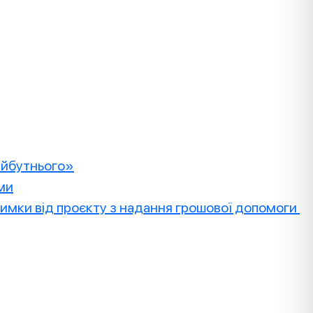
майбутнього»
ами
дтримки від проєкту з надання грошової допомоги