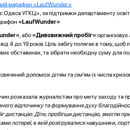
с Одеса УГКЦ», за підтримки департаменту освіти
марафон
«LaufWunder»
under»
, або
«Дивовижний пробіг»
організовує 
від 4 до 19 років. Ціль забігу полягає в тому, що
євих обставинах, та зібрати необхідну суму для 
исвячений допомозі дітям та сім’ям із числа кризо
чин розказала журналістам про мету заходу та пр
ного відпочинку та формування духу благодійнос
біг дистанцію. Діти, пробігши дистанцію, змогли 
и лотереї, в якій розігрувалися навушники, порт