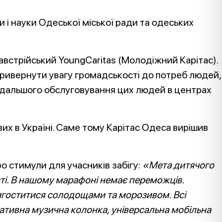
 і науки Одеської міської ради та одеських
австрійський YoungCaritas (Молодіжний Карітас).
б привернути увагу громадськості до потреб людей,
подальшого обслуговування цих людей в центрах
вих в Україні. Саме тому Карітас Одеса вирішив
о стимули для учасників забігу:
«Мета дитячого
ті. В нашому марафоні немає переможців.
пригоститися солодощами та морозивом. Всі
ативна музична колонка, універсальна мобільна