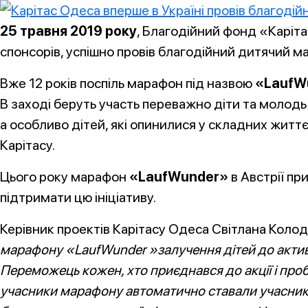
25 травня 2019 року
, Благодійний фонд «Каріта
спонсорів, успішно провів благодійний дитячий 
Вже 12 років поспіль марафон під назвою
«LaufW
В заході беруть участь переважно діти та молодь 
а особливо дітей, які опинилися у складних житт
Карітасу.
Цього року марафон
«LaufWunder»
в Австрії пр
підтримати цю ініціативу.
Керівник проектів Карітасу Одеса Світлана Колод
марафону «LaufWunder »залучення дітей до актив
Переможець кожен, хто приєднався до акції і про
учасники марафону автоматично ставали учасникам