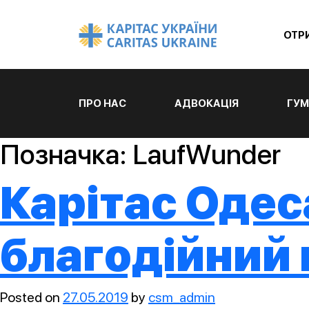
ОТР
ПРО НАС
АДВОКАЦІЯ
ГУМ
Позначка:
LaufWunder
Карітас Одес
благодійний
Posted on
27.05.2019
by
csm_admin