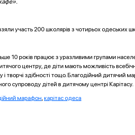
 кафе».
взяли участь 200 школярів з чотирьох одеських шк
ше 10 років працює з уразливими групами населен
итячого центру, де діти мають можливість всебічн
у і творчі здібності тощо. Благодійний дитячий м
ного супроводу дітей в дитячому центрі Карітасу.
дійний марафон
,
карітас одеса