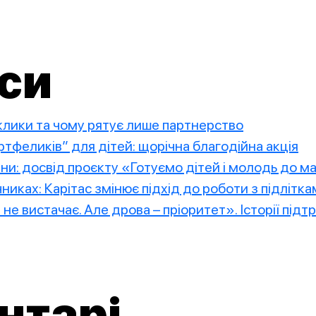
си
иклики та чому рятує лише партнерство
тфеликів” для дітей: щорічна благодійна акція
ини: досвід проєкту «Готуємо дітей і молодь до 
чниках: Карітас змінює підхід до роботи з підлітк
е не вистачає. Але дрова – пріоритет». Історії пі
нтарі