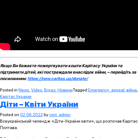
Якщо Ви бажаєте пожертвувати кошти Карітасу України та
підтримати дітей, які постраждали внаслідок війни, – перейдіть за
посиланням:
https://new.caritas.ua/donate/
Posted in
News
,
Video
,
Відео
,
Новини
Tagged
Emergency_appeal
,
війна
,
Карітас України
Діти – Квіти України
Posted on
02.06.2022
by
csm_admin
Всеукраїнський челендж «Діти-України квіти», що розпочав Карітас
Полтава.