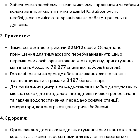
Забезпечено засобами гігієни, миючими і пральними засобами
колективні приймальні пунктів для ВПО. Забезпечено
необхідною технікою та організовано роботу пралень та
душових.
3. Прихисток:
Тимчасове житло отримали
23 843
особи. Обладнано
приміщення для тимчасового перебування внутрішньо
переміщених осіб: організовано місця для сну, приготування
їжі, гігієни; Роздано
79 277
спальних наборів (постіль);
Грошові гранти на оренду або відновлення житла та інші
грошові виплати отримали
8 197
бенефіціарів;
Для соціальних центрів та медустанов в щойно деокупованих
містах і селах, де не вдалося ще відновити електропостачання
та гаряче водопостачання, передано сонячні станції,
генератори, водонагрівачі (електричні бойлери).
4. Здоров’я:
Організовано доставки медичних гуманітарних вантажів з-за
кордону з ліками, необхідними для лікування поранених і