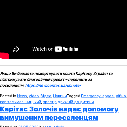
Якщо Ви бажаєте пожертвувати кошти Карітасу України та
підтримувати благодійний проект – перейдіть за
посиланням:
https://new.caritas.ua/donate/
Posted in
News
,
Video
,
Відео
,
Новини
Tagged
Emergency_appeal
,
війна
,
карітас хмельницький
,
простір дружній до дитини
Карітас Золочів надає допомогу
вимушеним переселенцям