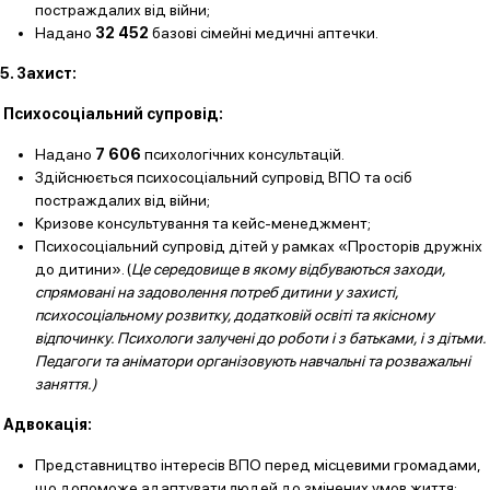
постраждалих від війни;
Надано
32 452
базові сімейні медичні аптечки.
5. Захист:
Психосоціальний супровід:
Надано
7 606
психологічних консультацій.
Здійснюється психосоціальний супровід ВПО та осіб
постраждалих від війни;
Кризове консультування та кейс-менеджмент;
Психосоціальний супровід дітей у рамках «Просторів дружніх
до дитини». (
Це середовище
в якому відбуваються заходи,
спрямовані на задоволення потреб дитини у захисті,
психосоціальному розвитку, додатковій освіті та якісному
відпочинку.
Психологи залучені до роботи і з батьками, і з дітьми.
Педагоги та аніматори організовують навчальні та розважальні
заняття.)
Адвокація:
Представництво інтересів ВПО перед місцевими громадами,
що допоможе адаптувати людей до змінених умов життя;