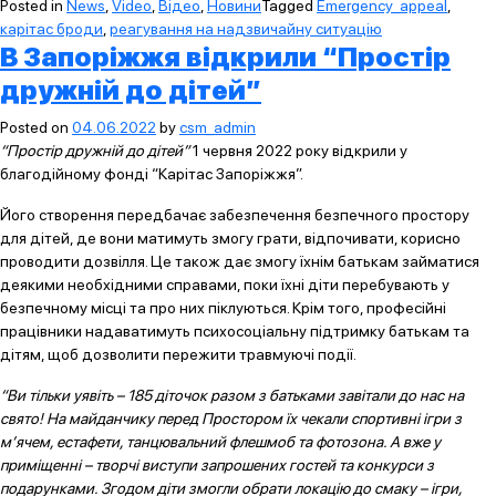
Posted in
News
,
Video
,
Відео
,
Новини
Tagged
Emergency_appeal
,
карітас броди
,
реагування на надзвичайну ситуацію
В Запоріжжя відкрили “Простір
дружній до дітей”
Posted on
04.06.2022
by
csm_admin
“Простір дружній до дітей”
1 червня 2022 року відкрили у
благодійному фонді “Карітас Запоріжжя”.
Його створення передбачає забезпечення безпечного простору
для дітей, де вони матимуть змогу грати, відпочивати, корисно
проводити дозвілля. Це також дає змогу їхнім батькам займатися
деякими необхідними справами, поки їхні діти перебувають у
безпечному місці та про них піклуються. Крім того, професійні
працівники надаватимуть психосоціальну підтримку батькам та
дітям, щоб дозволити пережити травмуючі події.
“Ви тільки уявіть – 185 діточок разом з батьками завітали до нас на
свято! На майданчику перед Простором їх чекали спортивні ігри з
м’ячем, естафети, танцювальний флешмоб та фотозона. А вже у
приміщенні – творчі виступи запрошених гостей та конкурси з
подарунками. Згодом діти змогли обрати локацію до смаку – ігри,