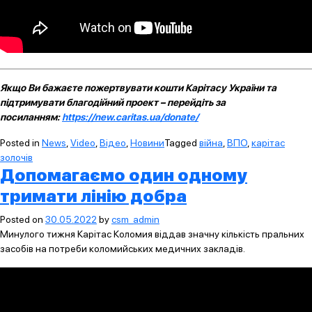
Якщо Ви бажаєте пожертвувати кошти Карітасу України та
підтримувати благодійний проект – перейдіть за
посиланням:
https://new.caritas.ua/donate/
Posted in
News
,
Video
,
Відео
,
Новини
Tagged
війна
,
ВПО
,
карітас
золочів
Допомагаємо один одному
тримати лінію добра
Posted on
30.05.2022
by
csm_admin
Минулого тижня Карітас Коломия віддав значну кількість пральних
засобів на потреби коломийських медичних закладів.