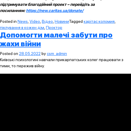
підтримувати благодійний проект – перейдіть за
посиланням:
https://new.caritas.ua/donate/
Posted in
News
,
Video
,
Відео
,
Новини
Tagged
карітас коломия
,
піклування в кожен дім
,
Проктор
Допомогти малечі забути про
жахи війни
Posted on
28.05.2022
by
csm_admin
Київські психологині навчали прикарпатських колег працювати з
тими, то пережив війну.