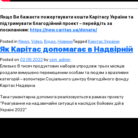
Якщо Ви бажаєте пожертвувати кошти Карітасу України та
підтримувати благодійний проект – перейдіть за
посиланням:
https://new.caritas.ua/donate/
Posted in
News
,
Video
,
Відео
,
Новини
Tagged
Карітас України
Як Карітас допомагає в Надвірній
Posted on
02.06.2022
by
csm_admin
Близько 8 тисяч продуктових наборів упродовж трьох місяців
роздали вимушено переміщеним особам та людям з вразливих
категорій – волонтери Соціального центру благодійного фонду
Карітас Надвірна.
Така гуманітарна допомога реалізовується в рамках проєкту
“Реагування на надзвичайні ситуації в наслідок бойових дій в
Україні 2022”