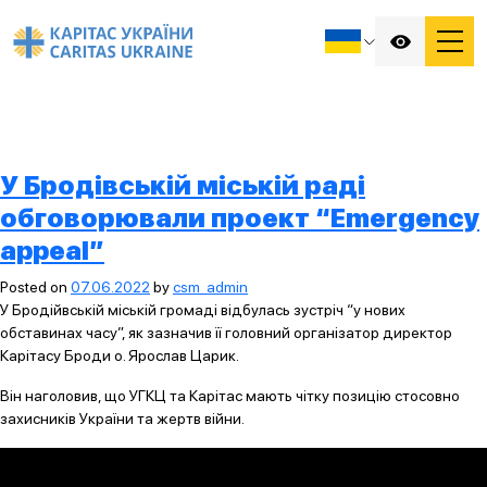
У Бродівській міській раді
обговорювали проект “Emergency
appeal”
Posted on
07.06.2022
by
csm_admin
У Бродійвській міській громаді відбулась зустріч “у нових
обставинах часу”, як зазначив її головний організатор директор
Карітасу Броди о. Ярослав Царик.
Він наголовив, що УГКЦ та Карітас мають чітку позицію стосовно
захисників України та жертв війни.