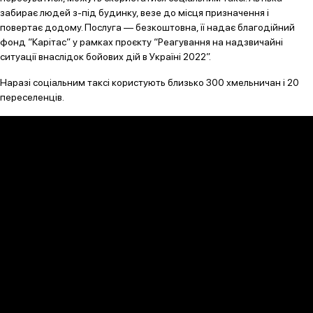
забирає людей з-під будинку, везе до місця призначення і
повертає додому. Послуга — безкоштовна, її надає благодійний
фонд “Карітас” у рамках проєкту “Реагування на надзвичайні
ситуації внаслідок бойових дій в Україні 2022”.
Наразі соціальним таксі користують близько 300 хмельничан і 20
переселенців.