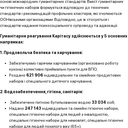
основі міжнародних гуманітарних стандартів. Вміст гуманітарних
чи гігієнічних наборів формується відповідно до технічних
стандартів і рекомендацій профільних кластерів, які очолюються
ООНівськими організаціями. Відповідно, це ж стосується і
стандартів надання психосоціального супроводу та адвокації.
Гуманітарне реагування Карітасу здійснюється у 5 основних
напрямках:
1. Продовольча безпека та харчування:
Забезпечуємо гарячим харчуванням (організовано роботу
кухонь) колективні приймальні пункти для ВПО;
Роздано
621 906
індивідуальних та сімейних продуктових
наборів і спеціального дитячого харчування;
2. Водозабезпечення, гігієна, санітарія:
Забезпечено питною бутильованою водою
33 034
осіб;
Надано
247 143
індивідуальні та сімейні гігієнічні набори,
спеціальні гігієнічні набори для людей з інвалідністю,
спеціальні гігієнічні набори для немовлят, спеціальні гігієнічні
набори для людей похилого віку (65+);