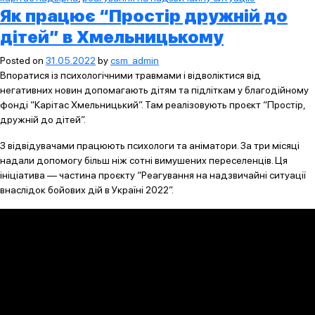
Як працює “Простір дружній до
дітей” в Хмельницькому
Posted on
31.05.2022
by
csm_admin
Впоратися із психологічними травмами і відволіктися від
негативних новин допомагають дітям та підліткам у благодійному
фонді “Карітас Хмельницький”. Там реалізовують проєкт “Простір,
дружній до дітей”.
З відвідувачами працюють психологи та аніматори. За три місяці
надали допомогу більш ніж сотні вимушених переселенців. Ця
ініціатива — частина проєкту “Реагування на надзвичайні ситуації
внаслідок бойових дій в Україні 2022”.