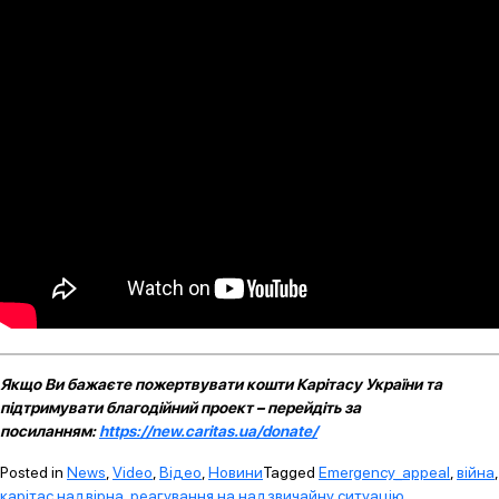
Якщо Ви бажаєте пожертвувати кошти Карітасу України та
підтримувати благодійний проект – перейдіть за
посиланням:
https://new.caritas.ua/donate/
Posted in
News
,
Video
,
Відео
,
Новини
Tagged
Emergency_appeal
,
війна
,
карітас надвірна
,
реагування на надзвичайну ситуацію