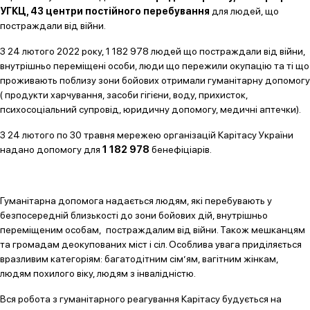
УГКЦ, 43 центри постійного перебування
для людей, що
постраждали від війни.
З 24 лютого 2022 року, 1 182 978 людей що постраждали від війни,
внутрішньо переміщені особи, люди що пережили окупацію та ті що
проживають поблизу зони бойових отримали гуманітарну допомогу
( продукти харчування, засоби гігієни, воду, прихисток,
психосоціальний супровід, юридичну допомогу, медичні аптечки).
З 24 лютого по 30 травня мережею організацій Карітасу України
надано допомогу для
1 182 978
бенефіціарів.
Гуманітарна допомога надається людям, які перебувають у
безпосередній близькості до зони бойових дій, внутрішньо
переміщеним особам, постраждалим від війни. Також мешканцям
та громадам деокупованих міст і сіл. Особлива увага приділяється
вразливим категоріям: багатодітним сім’ям, вагітним жінкам,
людям похилого віку, людям з інвалідністю.
Вся робота з гуманітарного реагування Карітасу будується на