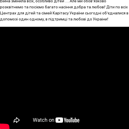
Війна змінила всіх, особливо дітей …. Але ми обов’язково
розквітнемо та посіємо багато насіння добра та любові! Діти по всіх
Центрах для дітей та сімей Карітасу України сьогодні об’єдналися в
допомозі один одному, в підтримці та любові до Украіни!