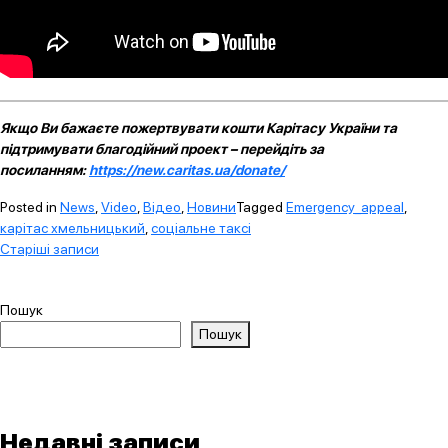
Якщо Ви бажаєте пожертвувати кошти Карітасу України та
підтримувати благодійний проект – перейдіть за
посиланням:
https://new.caritas.ua/donate/
Posted in
News
,
Video
,
Відео
,
Новини
Tagged
Emergency_appeal
,
карітас хмельницький
,
соціальне таксі
Навігація
Старіші записи
за
записами
Пошук
Пошук
Недавні записи