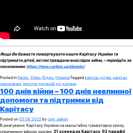
Якщо Ви бажаєте пожертвувати кошти Карітасу України та
підтримати дітей, які постраждали внаслідок війни, – перейдіть за
посиланням:
https://new.caritas.ua/donate/
Posted in
News
,
Video
,
Відео
,
Новини
Tagged
карітас дітям
,
карітас
запоріжжя
,
простір дружній до дитини
100 днів війни – 100 днів невпинної
допомоги та підтримки від
Карітасу
Posted on
03.06.2022
by
csm_admin
В реагуванні Карітасу України на масштабну гуманітарну кризу,
спричинену війною задіяні:
31 осередок Карітасу, 92 парафії