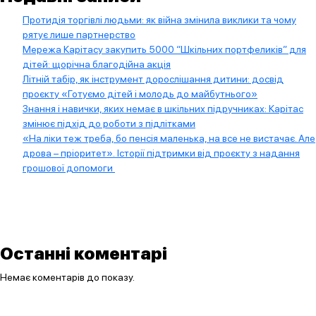
Протидія торгівлі людьми: як війна змінила виклики та чому
рятує лише партнерство
Мережа Карітасу закупить 5000 “Шкільних портфеликів” для
дітей: щорічна благодійна акція
Літній табір, як інструмент дорослішання дитини: досвід
проєкту «Готуємо дітей і молодь до майбутнього»
Знання і навички, яких немає в шкільних підручниках: Карітас
змінює підхід до роботи з підлітками
«На ліки теж треба, бо пенсія маленька, на все не вистачає. Але
дрова – пріоритет». Історії підтримки від проєкту з надання
грошової допомоги
Останні коментарі
Немає коментарів до показу.