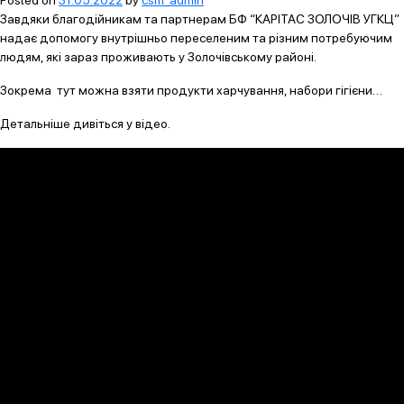
Posted on
31.05.2022
by
csm_admin
Завдяки благодійникам та партнерам БФ “КАРІТАС ЗОЛОЧІВ УГКЦ”
надає допомогу внутрішньо переселеним та різним потребуючим
людям, які зараз проживають у Золочівському районі.
Зокрема тут можна взяти продукти харчування, набори гігієни…
Детальніше дивіться у відео.