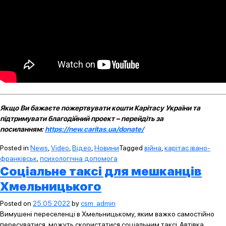
Якщо Ви бажаєте пожертвувати кошти Карітасу України та
підтримувати благодійний проект – перейдіть за
посиланням:
https://new.caritas.ua/donate/
Posted in
News
,
Video
,
Відео
,
Новини
Tagged
війна
,
карітас івано-
франківськ
,
психологічна допомога
Соціальне таксі для мешканців
Хмельницького
Posted on
25.05.2022
by
csm_admin
Вимушені переселенці в Хмельницькому, яким важко самостійно
пересуватися, можуть скористатися соціальним таксі. Автівка