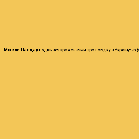
Міхель Ландау
поділився враженнями про поїздку в Україну:
«Це