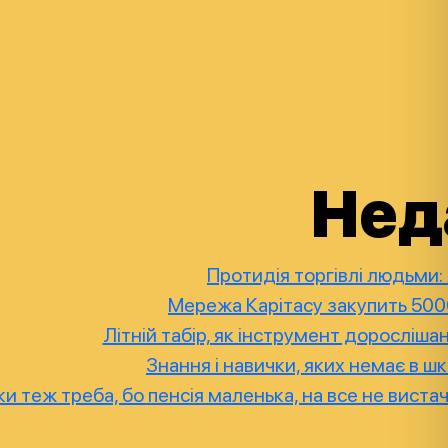
Нед
Протидія торгівлі людьми:
Мережа Карітасу закупить 5000
Літній табір, як інструмент доросліш
Знання і навички, яких немає в шк
ки теж треба, бо пенсія маленька, на все не виста