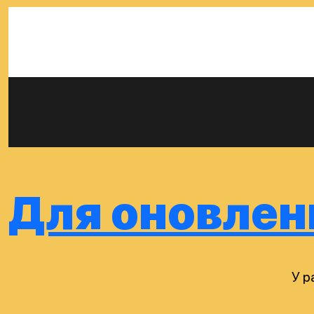
Для оновленн
У р