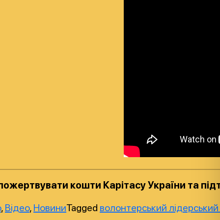
ожертвувати кошти Карітасу України та під
o
,
Відео
,
Новини
Tagged
волонтерський лідерський