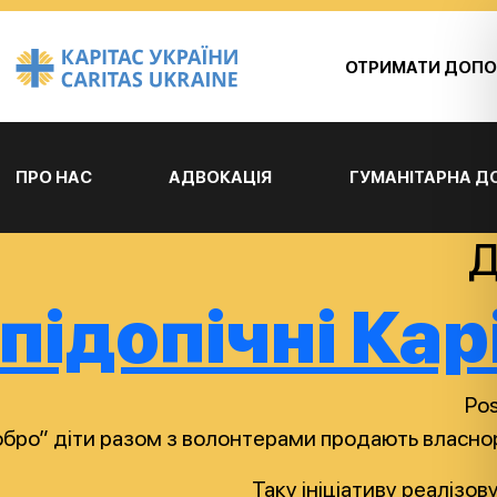
ОТРИМАТИ ДОП
ПРО НАС
АДВОКАЦІЯ
ГУМАНІТАРНА 
Д
підопічні Кар
Po
обро” діти разом з волонтерами продають власнору
Таку ініціативу реалізо