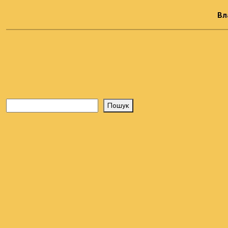
Вл
Пошук