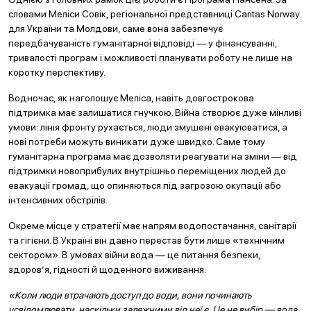
словами Меліси Совік, регіональної представниці Caritas Norway
для України та Молдови, саме вона забезпечує
передбачуваність гуманітарної відповіді — у фінансуванні,
тривалості програм і можливості планувати роботу не лише на
коротку перспективу.
Водночас, як наголошує Меліса, навіть довгострокова
підтримка має залишатися гнучкою. Війна створює дуже мінливі
умови: лінія фронту рухається, люди змушені евакуюватися, а
нові потреби можуть виникати дуже швидко. Саме тому
гуманітарна програма має дозволяти реагувати на зміни — від
підтримки новоприбулих внутрішньо переміщених людей до
евакуації громад, що опиняються під загрозою окупації або
інтенсивних обстрілів.
Окреме місце у стратегії має напрям водопостачання, санітарії
та гігієни. В Україні він давно перестав бути лише «технічним
сектором». В умовах війни вода — це питання безпеки,
здоров’я, гідності й щоденного виживання:
«Коли люди втрачають доступ до води, вони починають
усвідомлювати, наскільки залежними від неї є. Це не вибір — вода