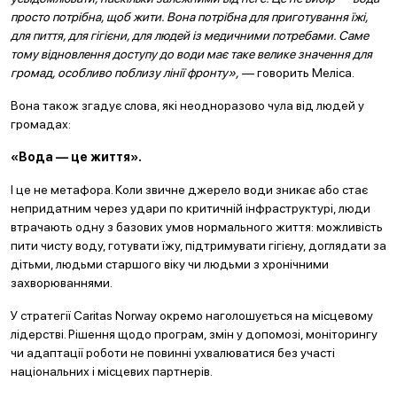
просто потрібна, щоб жити. Вона потрібна для приготування їжі,
для пиття, для гігієни, для людей із медичними потребами. Саме
тому відновлення доступу до води має таке велике значення для
громад, особливо поблизу лінії фронту»,
— говорить Меліса.
Вона також згадує слова, які неодноразово чула від людей у
громадах:
«Вода — це життя».
І це не метафора. Коли звичне джерело води зникає або стає
непридатним через удари по критичній інфраструктурі, люди
втрачають одну з базових умов нормального життя: можливість
пити чисту воду, готувати їжу, підтримувати гігієну, доглядати за
дітьми, людьми старшого віку чи людьми з хронічними
захворюваннями.
У стратегії Caritas Norway окремо наголошується на місцевому
лідерстві. Рішення щодо програм, змін у допомозі, моніторингу
чи адаптації роботи не повинні ухвалюватися без участі
національних і місцевих партнерів.