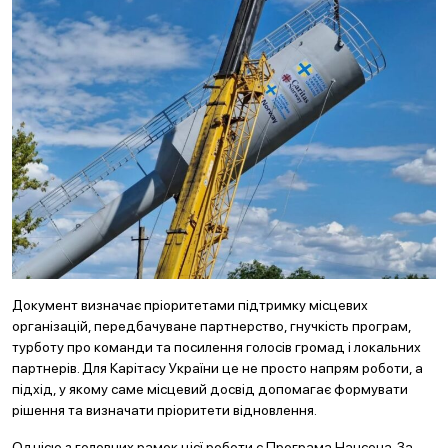
Документ визначає пріоритетами підтримку місцевих
організацій, передбачуване партнерство, гнучкість програм,
турботу про команди та посилення голосів громад і локальних
партнерів. Для Карітасу України це не просто напрям роботи, а
підхід, у якому саме місцевий досвід допомагає формувати
рішення та визначати пріоритети відновлення.
Однією з головних рамок цієї роботи є Програма Нансена. За