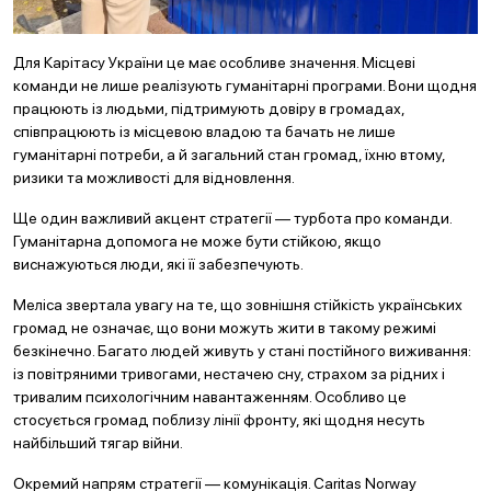
Для Карітасу України це має особливе значення. Місцеві
команди не лише реалізують гуманітарні програми. Вони щодня
працюють із людьми, підтримують довіру в громадах,
співпрацюють із місцевою владою та бачать не лише
гуманітарні потреби, а й загальний стан громад, їхню втому,
ризики та можливості для відновлення.
Ще один важливий акцент стратегії — турбота про команди.
Гуманітарна допомога не може бути стійкою, якщо
виснажуються люди, які її забезпечують.
Меліса звертала увагу на те, що зовнішня стійкість українських
громад не означає, що вони можуть жити в такому режимі
безкінечно. Багато людей живуть у стані постійного виживання:
із повітряними тривогами, нестачею сну, страхом за рідних і
тривалим психологічним навантаженням. Особливо це
стосується громад поблизу лінії фронту, які щодня несуть
найбільший тягар війни.
Окремий напрям стратегії — комунікація. Caritas Norway