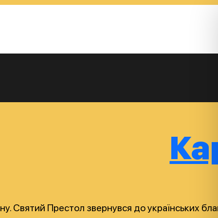
Ка
раїну. Святий Престол звернувся до українських б