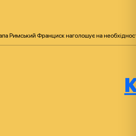
па Римський Франциск наголошує на необхідності т
К