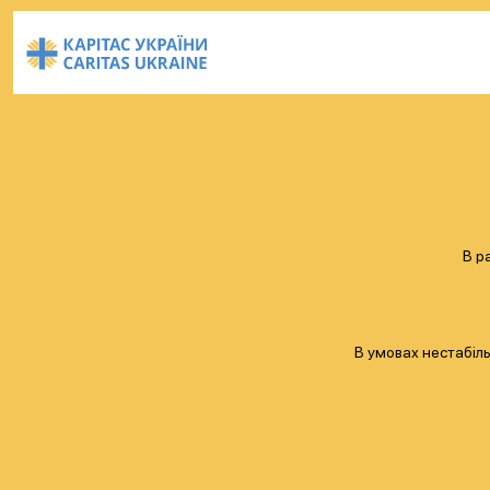
В р
В умовах нестабіль