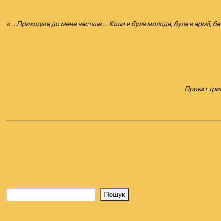
« …Приходьте до мене частіше…. Коли я була молода, була в армії, ба
Проєкт трив
Пошук