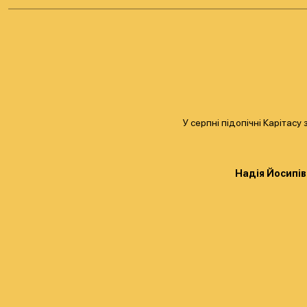
У серпні підопічні Карітас
Надія Йосипів