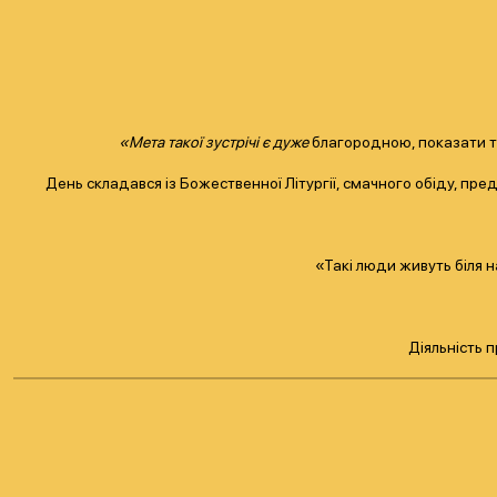
«Мета такої зустрічі є дуже
благородною, показати ту 
День складався із Божественної Літургії, смачного обіду, пре
«Такі люди живуть біля н
Діяльність 