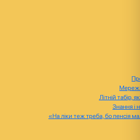
Пр
Мережа
Літній табір,
Знання і 
«На ліки теж треба, бо пенсія м