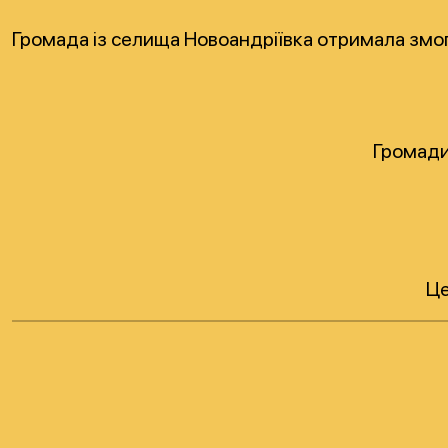
Громада із селища Новоандріївка отримала змог
Громади
Це