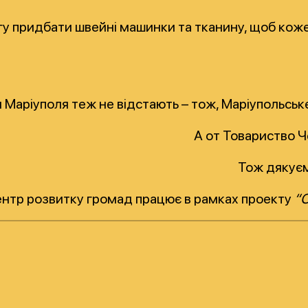
у придбати швейні машинки та тканину, щоб кожен
 Маріуполя теж не відстають – тож, Маріупольське
А от Товариство Ч
Тож дякуєм
нтр розвитку громад працює в рамках проекту
“С