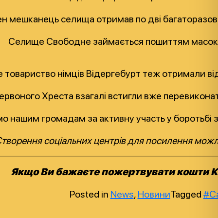
 мешканець селища отримав по дві багаторазові м
Селище Свободне займається пошиттям масок ще 
 товариство німців Відергебурт теж отримали від 
ервоного Хреста взагалі встигли вже перевиконати
о нашим громадам за активну участь у боротьбі з
творення соціальних центрів для посилення можл
Якщо Ви бажаєте пожертвувати кошти Ка
Posted in
News
,
Новини
Tagged
#Ca