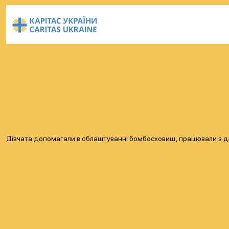
Дівчата допомагали в облаштуванні бомбосховищ, працювали з дітьм