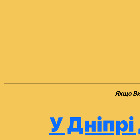
Якщо Ви
У Дніпрі