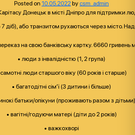
Posted on
10.05.2022
by
csm_admin
арітасу Донецьк в місті Дніпро для підтримки люде
 діб), або транзитом рухаються через місто. Нада
переказ на свою банківську картку. 6660 гривень
• люди з інвалідністю (1, 2 група)
 самотні люди старшого віку (60 років і старше)
• багатодітні сім’ї (3 дитини і більше)
инокі батьки/опікуни (проживають разом з дітьми
• вагітні/годуючи матері (діти до 2 років)
• важкохворі