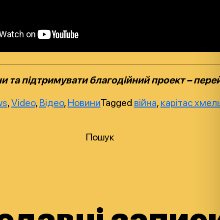
и та підтримувати благодійний проект – пере
ws
,
Video
,
Відео
,
Новини
Tagged
війна
,
карітас хмел
Пошук