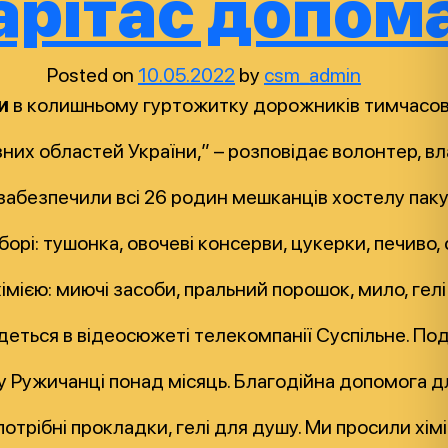
арітас допом
Posted on
10.05.2022
by
csm_admin
и
в колишньому гуртожитку дорожників тимчасово
зних областей України,” – розповідає волонтер, в
” забезпечили всі 26 родин мешканців хостелу пак
орі: тушонка, овочеві консерви, цукерки, печиво,
імією: миючі засоби, пральний порошок, мило, гел
деться в відеосюжеті телекомпанії Суспільне. Под
 Ружичанці понад місяць. Благодійна допомога дл
отрібні прокладки, гелі для душу. Ми просили хімі