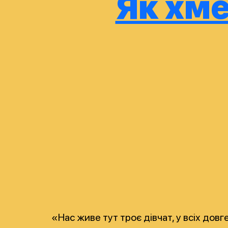
Як хм
«Нас живе тут троє дівчат, у всіх дов