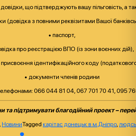
ні довідки, що підтверджують вашу пільговість, а 
тки (довідка з повними реквізитами Вашої банківсь
• паспорт,
овідка про реєстрацією ВПО (із зони воєнних дій),
о присвоєння ідентифікаційного коду (податковог
• документи членів родини
телефонами: 066 044 81 04, 067 701 70 41, 095 76
и та підтримувати благодійний проект – пере
,
Новини
Tagged
карітас донецьк в м.Дніпро
,
людсь