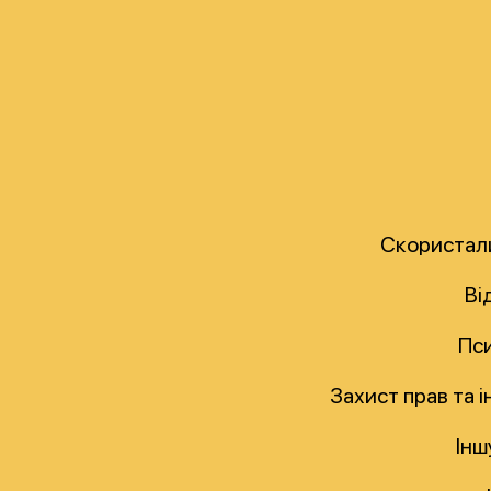
Скористали
Ві
Пси
Захист прав та 
Інш