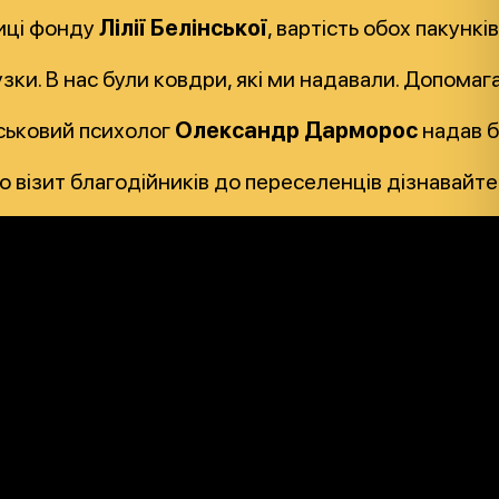
ниці фонду
Лілії Белінської
, вартість обох пакункі
зки. В нас були ковдри, які ми надавали. Допомага
йськовий психолог
Олександр Дарморос
надав 
 візит благодійників до переселенців дізнавайтес