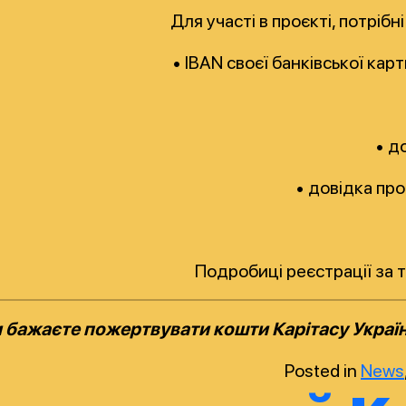
Для участі в проєкті, потріб
• IBAN своєї банківської кар
• д
• довідка пр
Подробиці реєстрації за 
 бажаєте пожертвувати кошти Карітасу Україн
Posted in
News