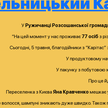
ельницький К
У
Ружичанці Розсошанської громад
“На цей момент у нас проживає
77 осіб
з рі
Сьогодні,
5 травня, благодійники з “Карітас
У продуктовому наб
У пакунку з побутовою х
Про це й
Переселенка з Києва
Яна Кравченко
мешкає у
ге волосся, шампуні зникають дуже швидко. Також п