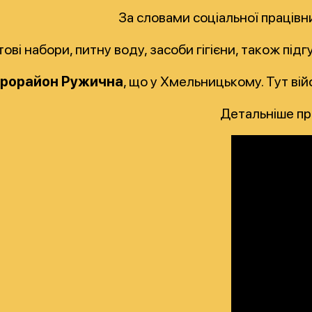
За словами соціальної праців
і набори, питну воду, засоби гігієни, також підгу
крорайон Ружична
, що у Хмельницькому. Тут ві
Детальніше про