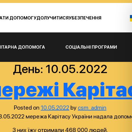
АТИ ДОПОМОГУ
ДОЛУЧИТИСЯ
УБЕЗПЕЧЕННЯ
ІТАРНА ДОПОМОГА
СОЦІАЛЬНІ ПРОГРАМИ
День:
10.05.2022
ережі Каріта
Posted on
10.05.2022
by
csm_admin
а 8.05.2022 мережа Карітасу України надала допом
З них їжу отримали 468 000 людей.