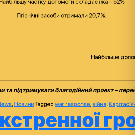
Найбільшу частку допомоги складає їжа – 52%
Гігієнічні засоби отримали 20,7%.
Найбільше допом
и та підтримувати благодійний проект – пере
News
,
Новини
Tagged
war response
,
війна
,
Карітас У
 екстренної 