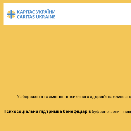
У збереженні та зміцненні психічного здоров’я важливе
Психосоціальна підтримка бенефіціарів
буферної зони – нев