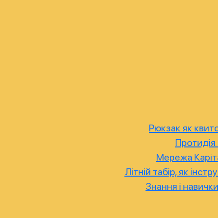
Рюкзак як квито
Протидія 
Мережа Каріта
Літній табір, як інс
Знання і навички