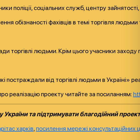
ки поліції, соціальних служб, центру зайнятості, ш
ення обізнаності фахівців в темі торгівля людьми
клади торгівлі людьми. Крім цього учасники захо
і постраждали від торгівлі людьми в Україні» реал
про реалізацію проекту читайте за посиланням:
ht
 України та підтримувати благодійний проект
арітас харків
,
посилення мережі консультаційних 