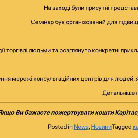
На заході були присутні представни
Семінар був організований для підвищ
идії торгівлі людьми та розглянуто конкретні при
ення мережі консультаційних центрів для людей, як
Детальніше 
Якщо Ви бажаєте пожертвувати кошти Карітасу
Posted in
News
,
Новини
Tagged
к