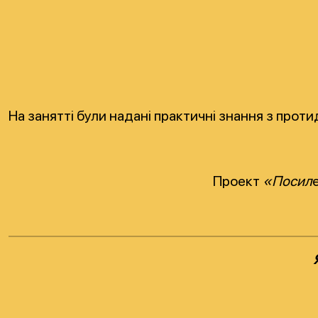
На занятті були надані практичні знання з прот
Проект
«Посил