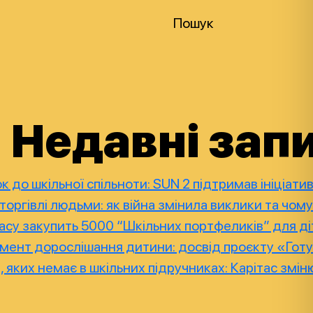
Пошук
Недавні зап
к до шкільної спільноти: SUN 2 підтримав ініціа
торгівлі людьми: як війна змінила виклики та чом
су закупить 5000 “Шкільних портфеликів” для діт
трумент дорослішання дитини: досвід проєкту «Гот
, яких немає в шкільних підручниках: Карітас змін