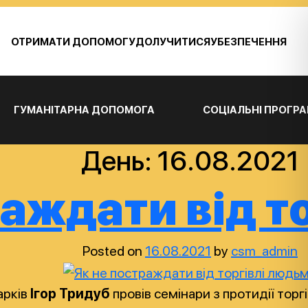
ОТРИМАТИ ДОПОМОГУ
ДОЛУЧИТИСЯ
УБЕЗПЕЧЕННЯ
ГУМАНІТАРНА ДОПОМОГА
СОЦІАЛЬНІ ПРОГР
День:
16.08.2021
раждати від т
Posted on
16.08.2021
by
csm_admin
арків
Ігор Тридуб
провів семінари з протидії торг