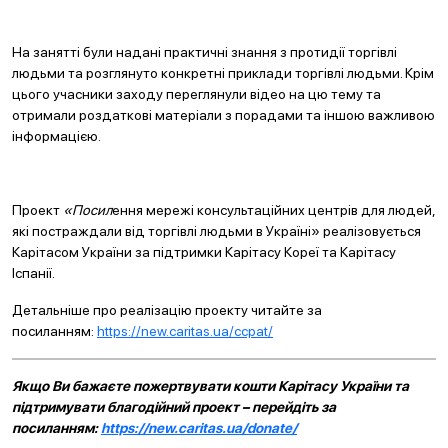
На занятті були надані практичні знання з протидії торгівлі
людьми та розглянуто конкретні приклади торгівлі людьми. Крім
цього учасники заходу переглянули відео на цю тему та
отримали роздаткові матеріали з порадами та іншою важливою
інформацією.
Проект
«Посил
ення мережі консультаційних центрів для людей,
які постраждали від торгівлі людьми в Україні» реалізовується
Карітасом України за підтримки Карітасу Кореї та Карітасу
Іспанії.
Детальніше про реалізацію проекту читайте за
посиланням:
https://new.caritas.ua/ccpat/
Якщо Ви бажаєте пожертвувати кошти Карітасу України та
підтримувати благодійний проект – перейдіть за
посиланням:
https://new.caritas.ua/donate/