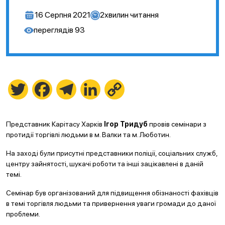
16 Серпня 2021
2
хвилин читання
переглядів
93
Twitter
Facebook
Telegram
LinkedIn
Copy
Link
Представник Карітасу Харків
Ігор Тридуб
провів семінари з
протидії торгівлі людьми в м. Валки та м. Люботин.
На заході були присутні представники поліції, соціальних служб,
центру зайнятості, шукачі роботи та інші зацікавлені в даній
темі.
Семінар був організований для підвищення обізнаності фахівців
в темі торгівля людьми та привернення уваги громади до даної
проблеми.