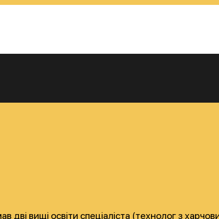
мав дві вищі освіти спеціаліста (технолог з харч