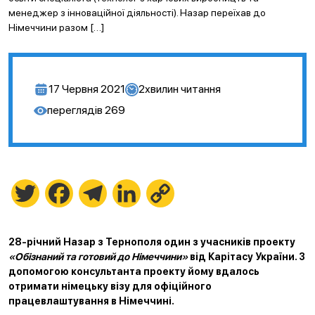
менеджер з інноваційної діяльності). Назар переїхав до
Німеччини разом […]
17 Червня 2021
2
хвилин читання
переглядів
269
Twitter
Facebook
Telegram
LinkedIn
Copy
Link
28-річний Назар з Тернополя один з учасників проекту
«Обізнаний та готовий до Німеччини»
від Карітасу України. З
допомогою консультанта проекту йому вдалось
отримати німецьку візу для офіційного
працевлаштування в Німеччині.