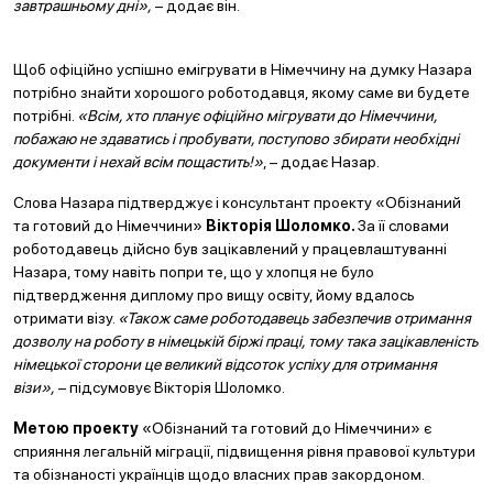
завтрашньому дні»,
– додає він.
Щоб офіційно успішно емігрувати в Німеччину на думку Назара
потрібно знайти хорошого роботодавця, якому саме ви будете
потрібні.
«Всім, хто планує офіційно мігрувати до Німеччини,
побажаю не здаватись і пробувати, поступово збирати необхідні
документи і нехай всім пощастить!»
, – додає Назар.
Слова Назара підтверджує і консультант проекту «Обізнаний
та готовий до Німеччини»
Вікторія Шоломко.
За її словами
роботодавець дійсно був зацікавлений у працевлаштуванні
Назара, тому навіть попри те, що у хлопця не було
підтвердження диплому про вищу освіту, йому вдалось
отримати візу.
«Також саме роботодавець забезпечив отримання
дозволу на роботу в німецькій біржі праці, тому така зацікавленість
німецької сторони це великий відсоток успіху для отримання
візи»,
– підсумовує Вікторія Шоломко.
Метою проекту
«Обізнаний та готовий до Німеччини» є
сприяння легальній міграції, підвищення рівня правової культури
та обізнаності українців щодо власних прав закордоном.