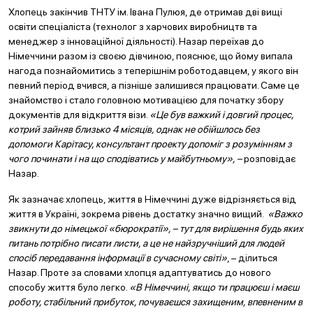
Хлопець закінчив ТНТУ ім. Івана Пулюя, де отримав дві вищі
освіти спеціаліста (технолог з харчових виробництв та
менеджер з інноваційної діяльності). Назар переїхав до
Німеччини разом із своєю дівчиною, пояснює, що йому випала
нагода познайомитись з теперішнім роботодавцем, у якого він
певний період вчився, а пізніше залишився працювати. Саме це
знайомство і стало головною мотивацією для початку збору
документів для відкриття візи.
«Це був важкий і довгий процес,
котрий зайняв близько 4 місяців, однак не обійшлось без
допомоги Карітасу, консультант проекту допоміг з розумінням з
чого починати і на що сподіватись у майбутньому», –
розповідає
Назар.
Як зазначає хлопець, життя в Німеччині дуже відрізняється від
життя в Україні, зокрема рівень достатку значно вищий.
«Важко
звикнути до німецької «бюрократії», – тут для вирішення будь яких
питань потрібно писати листи, а це не найзручніший для людей
спосіб передавання інформації в сучасному світі»
, – ділиться
Назар. Проте за словами хлопця адаптуватись до нового
способу життя було легко.
«В Німеччині, якщо ти працюєш і маєш
роботу, стабільний прибуток, почуваєшся захищеним, впевненим в