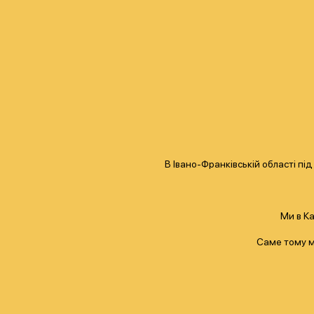
В Івано-Франківській області пі
Ми в Ка
Саме тому ми