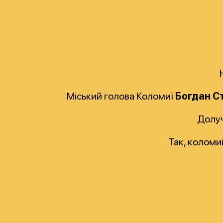
Міський голова Коломиї
Богдан
С
Долуч
Так, коломи