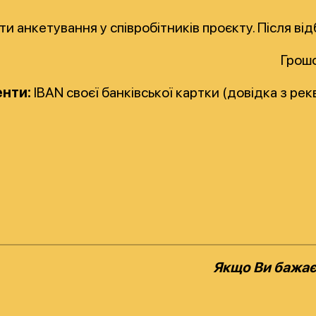
и анкетування у співробітників проєкту. Після в
Грошо
енти:
IBAN своєї банківської картки (довідка з ре
Якщо Ви бажаєт