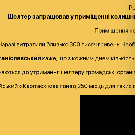
Po
Шелтер запрацював у приміщенні колишньо
Приміщення ко
Наразі витратили близько 300 тисяч гривень. Нео
таніславський
каже, що з кожним днем кількість
аються до утримання шелтеру громадські організ
йський «Карітас» має понад 250 місць для таких 