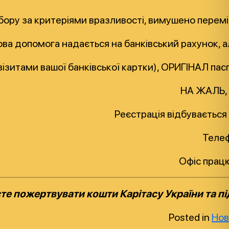
ідбору за критеріями вразливості, вимушено пер
ва допомога надається на банківський рахунок, а
квізитами вашої банківської картки), ОРИГІНАЛ па
НА ЖАЛЬ,
Реєстрація відбувається 
Телеф
Офіс працю
е пожертвувати кошти Карітасу України та п
Posted in
Нов