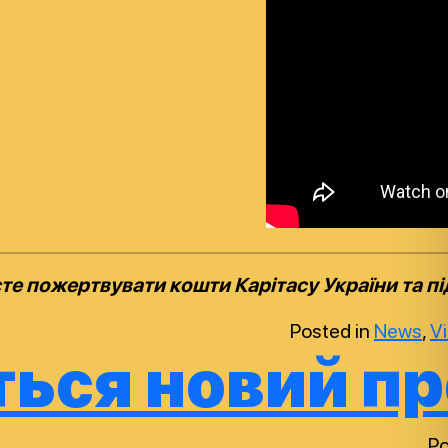
е пожертвувати кошти Карітасу України та п
Posted in
News
,
V
ться новий пр
Po