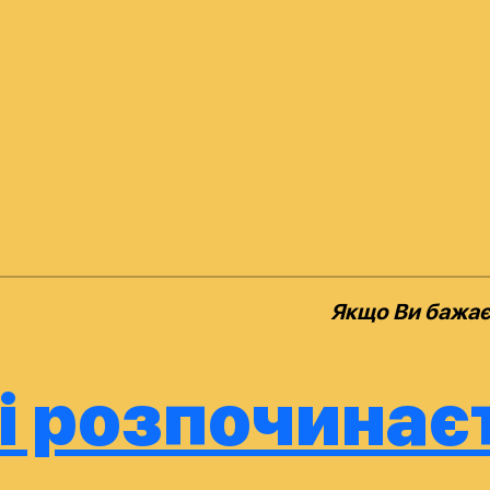
Якщо Ви бажаєт
і розпочинає