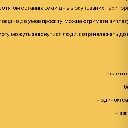
ротягом останніх семи днів з окупованих територ
повідно до умов проєкту, можна отримати виплату 
огу можуть звернутися люди, котрі належать до н
– самотн
– б
– одинокі б
– ваг