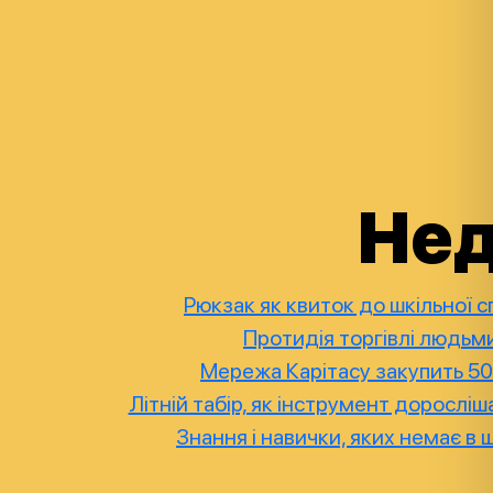
Нед
Рюкзак як квиток до шкільної 
Протидія торгівлі людьми
Мережа Карітасу закупить 50
Літній табір, як інструмент дорослі
Знання і навички, яких немає в 