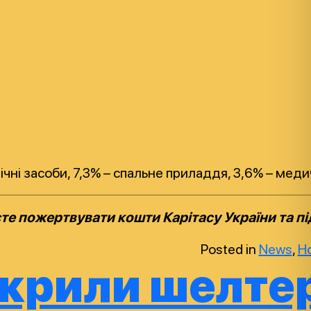
ічні засоби, 7,3% – спальне приладдя, 3,6% – медич
е пожертвувати кошти Карітасу України та п
Posted in
News
,
Н
дкрили шелте