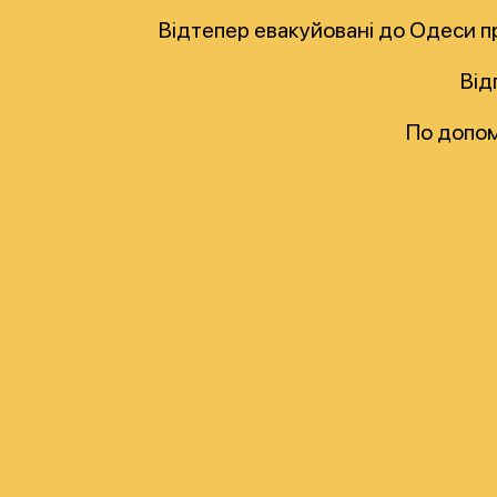
Відтепер евакуйовані до Одеси п
Від
По допом