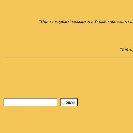
“
Одна з мереж гіпермаркетів України проводить що
“Тобто,
Пошук