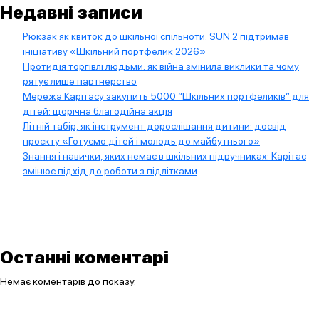
Недавні записи
Рюкзак як квиток до шкільної спільноти: SUN 2 підтримав
ініціативу «Шкільний портфелик 2026»
Протидія торгівлі людьми: як війна змінила виклики та чому
рятує лише партнерство
Мережа Карітасу закупить 5000 “Шкільних портфеликів” для
дітей: щорічна благодійна акція
Літній табір, як інструмент дорослішання дитини: досвід
проєкту «Готуємо дітей і молодь до майбутнього»
Знання і навички, яких немає в шкільних підручниках: Карітас
змінює підхід до роботи з підлітками
Останні коментарі
Немає коментарів до показу.