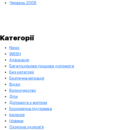
Червень 2008
Категорії
News
WASH
Адвокація
Багатоцільова грошова допомога
Без категорії
Безпечна міграція
Відео
Волонтерство
Діти
Допомога з житлом
Економічна підтримка
Інклюзія
Новини
Охорона здоров'я